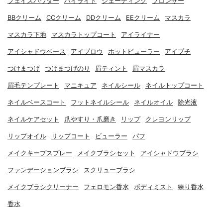
フェイスパウダー
ハイライト
シェーディング
ブロンザー
BBクリーム
CCクリーム
DDクリーム
EEクリーム
マスカラ
マスカラ下地
マスカラトップコート
アイライナー
アイシャドウベース
アイブロウ
ホットビューラー
アイプチ
つけまつげ
つけまつげのり
眉ティント
眉マスカラ
眉毛テンプレート
マニキュア
ネイルシール
ネイルトップコート
ネイルベースコート
フットネイルシール
ネイルオイル
除光液
ネイルケアセット
爪やすり・爪磨き
リップ
クレヨンリップ
リップオイル
リップコート
ビューラー
パフ
メイクキープスプレー
メイクブラシセット
アイシャドウブラシ
ファンデーションブラシ
スクリューブラシ
メイクブラシクリーナー
フェロモン香水
ボディミスト
練り香水
香水