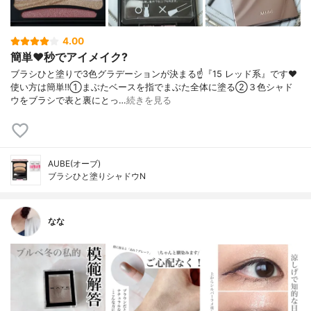
4.00
簡単❤️秒でアイメイク?
ブラシひと塗りで3色グラデーションが決まる☝️『15 レッド系』です❤️
使い方は簡単‼️①まぶたベースを指でまぶた全体に塗る②３色シャド
ウをブラシで表と裏にとっ…
続きを見る
AUBE(オーブ)
ブラシひと塗りシャドウN
なな