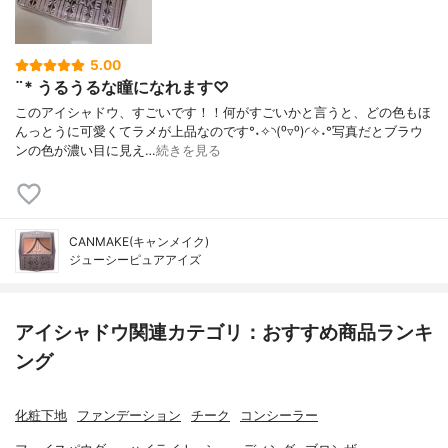
5.00
¨* うるうるな瞳になれます♡
このアイシャドウ、すごいです！！何がすごいかと言うと、どの色もほ
んっとうに可愛くてラメが上品なのです°˖✧◝(⁰▿⁰)◜✧˖°写真だとブラウ
ンの色が濃い目に見え…
続きを見る
CANMAKE(キャンメイク)
ジューシーピュアアイズ
アイシャドウ関連カテゴリ：おすすめ商品ランキ
ング
化粧下地
ファンデーション
チーク
コンシーラー