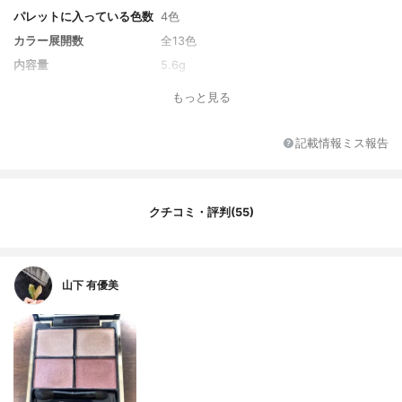
パレットに入っている色数
4色
カラー展開数
全13色
内容量
5.6g
もっと見る
記載情報ミス報告
クチコミ・評判(55)
山下 有優美