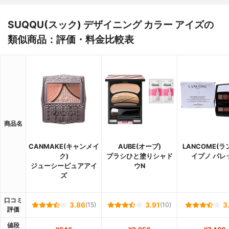
SUQQU(スック) デザイニング カラー アイズの
類似商品：評価・料金比較表
商品名
CANMAKE(キャンメイ
AUBE(オーブ)
LANCOME(ラ
ク)
ブラシひと塗りシャド
イプノ パレ
ジューシーピュアアイ
ウN
ズ
口コミ
3.86
(15)
3.91
(10)
3
評価
値段