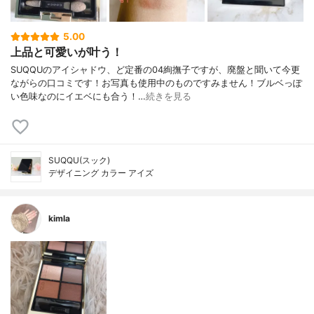
5.00
上品と可愛いが叶う！
SUQQUのアイシャドウ、ど定番の04絢撫子ですが、廃盤と聞いて今更
ながらの口コミです！お写真も使用中のものですみません！ブルベっぽ
い色味なのにイエベにも合う！…
続きを見る
SUQQU(スック)
デザイニング カラー アイズ
kimla