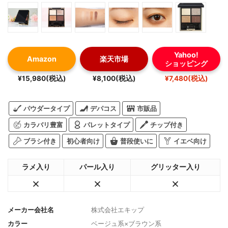
Yahoo!
Amazon
楽天市場
ショッピング
¥15,980(税込)
¥8,100(税込)
¥7,480(税込)
パウダータイプ
デパコス
市販品
カラバリ豊富
パレットタイプ
チップ付き
ブラシ付き
初心者向け
普段使いに
イエベ向け
ラメ入り
パール入り
グリッター入り
メーカー会社名
株式会社エキップ
カラー
ベージュ系×ブラウン系