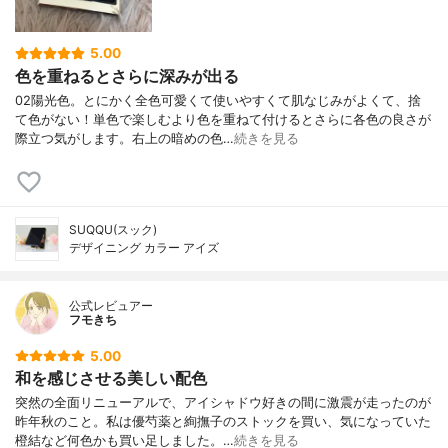
5.00
色を重ねるとさらに深みが出る
02陽光色。とにかく全色可愛くて使いやすくて肌なじみがよくて、捨
て色がない！単色で楽しむより色を重ねて付けるとさらに各色の良さが
際立つ気がします。右上の暗めの色…
続きを見る
SUQQU(スック)
デザイニング カラー アイズ
公式レビュアー
フモきち
5.00
和を感じさせる美しい配色
突然の全面リニューアルで、アイシャドウ好きの間に激震が走ったのが
昨年秋のこと。私は優芍薬と絢撫子のストックを買い、気になっていた
橙結など何色かも買い足しました。…
続きを見る