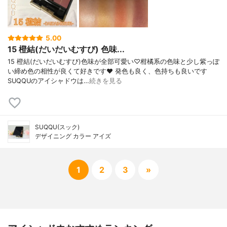
5.00
15 橙結(だいだいむすび) 色味...
15 橙結(だいだいむすび)色味が全部可愛い♡柑橘系の色味と少し紫っぽ
い締め色の相性が良くて好きです❤️ 発色も良く、色持ちも良いです
SUQQUのアイシャドウは…
続きを見る
SUQQU(スック)
デザイニング カラー アイズ
1
2
3
»