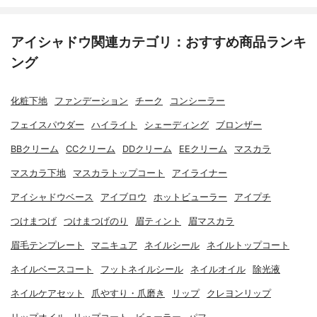
アイシャドウ関連カテゴリ：おすすめ商品ランキ
ング
化粧下地
ファンデーション
チーク
コンシーラー
フェイスパウダー
ハイライト
シェーディング
ブロンザー
BBクリーム
CCクリーム
DDクリーム
EEクリーム
マスカラ
マスカラ下地
マスカラトップコート
アイライナー
アイシャドウベース
アイブロウ
ホットビューラー
アイプチ
つけまつげ
つけまつげのり
眉ティント
眉マスカラ
眉毛テンプレート
マニキュア
ネイルシール
ネイルトップコート
ネイルベースコート
フットネイルシール
ネイルオイル
除光液
ネイルケアセット
爪やすり・爪磨き
リップ
クレヨンリップ