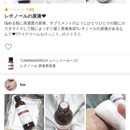
1.00
レチノールの原液❤️
悩める肌に高濃度の原液。サプリメントのようにひとりひとりの肌にカ
スタマイズして肌にまっすぐ届く原液美容?レチノールの原液があるな
んて❤️?アイクリームもけっこう…
続きを見る
TUNEMAKERS(チューンメーカーズ)
レチノール 原液美容液
Kor