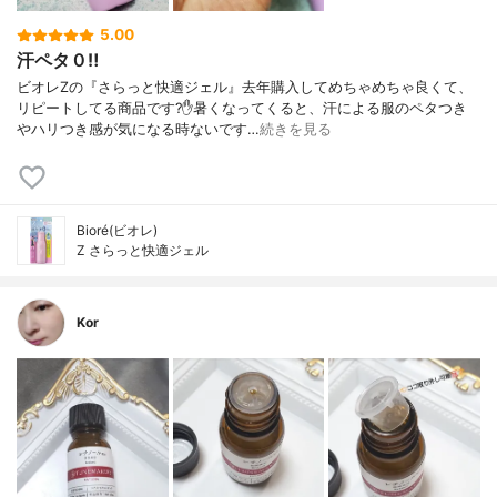
5.00
汗ペタ０‼️
ビオレZの『さらっと快適ジェル』去年購入してめちゃめちゃ良くて、
リピートしてる商品です?✋暑くなってくると、汗による服のペタつき
やハリつき感が気になる時ないです…
続きを見る
Bioré(ビオレ)
Z さらっと快適ジェル
Kor