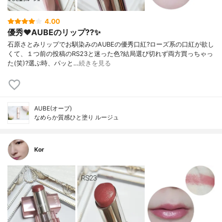
4.00
優秀❤️AUBEのリップ??✨
石原さとみリップでお馴染みのAUBEの優秀口紅?ローズ系の口紅が欲し
くて、１つ前の投稿のRS23と迷った色?結局選び切れず両方買っちゃっ
た(笑)?選ぶ時、パッと…
続きを見る
AUBE(オーブ)
なめらか質感ひと塗り ルージュ
Kor