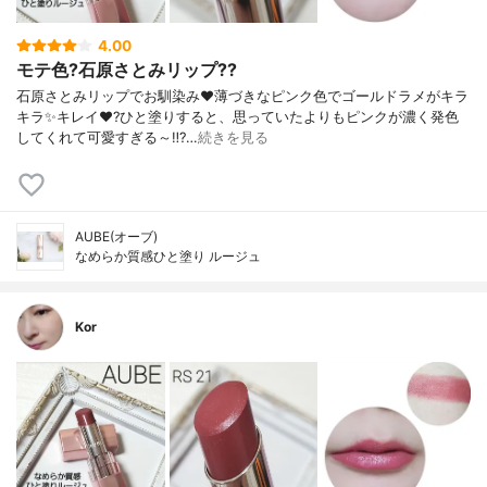
4.00
モテ色?石原さとみリップ??
石原さとみリップでお馴染み❤️薄づきなピンク色でゴールドラメがキラ
キラ✨キレイ❤️?ひと塗りすると、思っていたよりもピンクが濃く発色
してくれて可愛すぎる～‼️?…
続きを見る
AUBE(オーブ)
なめらか質感ひと塗り ルージュ
Kor