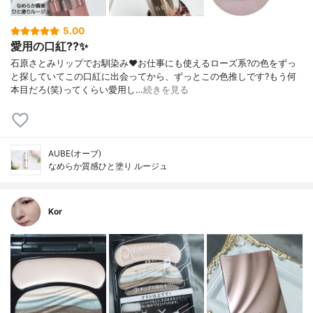
5.00
愛用の口紅??✨
石原さとみリップでお馴染み❤️お仕事にも使えるローズ系?の色をずっ
と探していてこの口紅に出会ってから、ずっとこの色推しです?もう何
本目だろ(笑)ってくらい愛用し…
続きを見る
AUBE(オーブ)
なめらか質感ひと塗り ルージュ
Kor