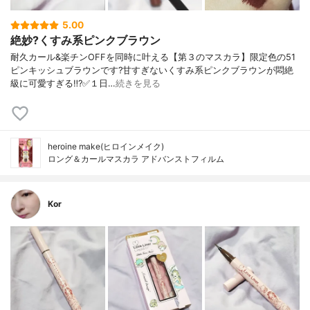
5.00
絶妙?くすみ系ピンクブラウン
耐久カール&楽チンOFFを同時に叶える【第３のマスカラ】限定色の51
ピンキッシュブラウンです?甘すぎないくすみ系ピンクブラウンが悶絶
級に可愛すぎる‼️?✅１日…
続きを見る
heroine make(ヒロインメイク)
ロング＆カールマスカラ アドバンストフィルム
Kor