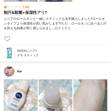
1.00
制汗&殺菌+保湿性アリ?
ニベアのロールオンと一緒にスティックも去年購入しました?ロールオ
ンタイプより保湿性が高い気がします??ただ、ロールオンに比べると汗
を抑える効果が弱く感じられまし…
続きを見る
NIVEA(ニベア)
デオ スティック
Kor