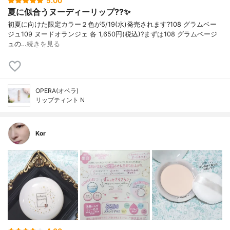
5.00
夏に似合うヌーディーリップ??✨
初夏に向けた限定カラー２色が5/19(水)発売されます?108 グラムベー
ジュ109 ヌードオランジェ 各 1,650円(税込)?まずは108 グラムベージ
ュの…
続きを見る
OPERA(オペラ)
リップティント N
Kor