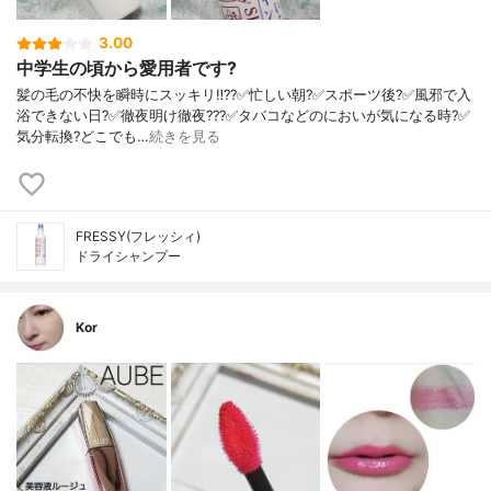
3.00
中学生の頃から愛用者です?
髪の毛の不快を瞬時にスッキリ‼️??✅忙しい朝?✅スポーツ後?✅風邪で入
浴できない日?✅徹夜明け徹夜???✅タバコなどのにおいが気になる時?✅
気分転換?どこでも…
続きを見る
FRESSY(フレッシィ)
ドライシャンプー
Kor