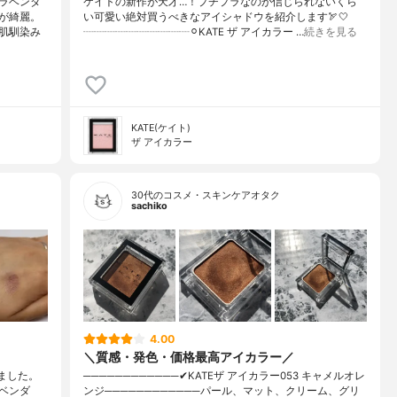
ラベンダ
ケイトの新作が天才…！プチプラなのが信じられないくら
が綺麗。
い可愛い絶対買うべきなアイシャドウを紹介します🏹🤍
肌馴染み
┈┈┈┈┈┈┈┈┈┈⚪︎KATE ザ アイカラー …
続きを見る
KATE(ケイト)
ザ アイカラー
30代のコスメ・スキンケアオタク
sachiko
4.00
＼質感・発色・価格最高アイカラー／
ました。
────────────✔︎KATEザ アイカラー053 キャメルオレ
ベンダ
ンジ────────────パール、マット、クリーム、グリ