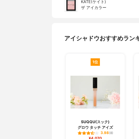
KATE(ケイト)
ザ アイカラー
アイシャドウおすすめラン
1位
SUQQU(スック)
グロウ タッチ アイズ
3.98
(8)
¥4,070