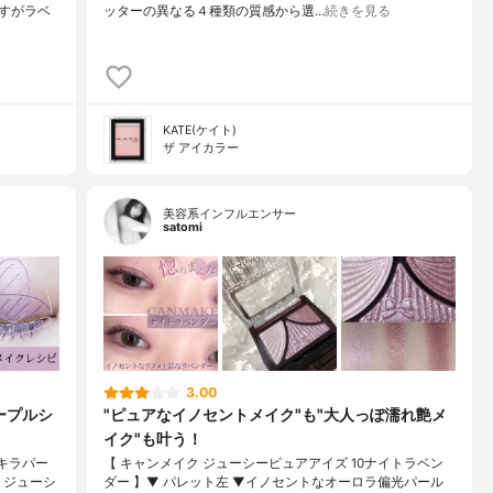
すがラベ
ッターの異なる４種類の質感から選…
続きを見る
KATE(ケイト)
ザ アイカラー
美容系インフルエンサー
satomi
3.00
ープルシ
"ピュアなイノセントメイク"も"大人っぽ濡れ艶メ
イク"も叶う！
キラパー
【 キャンメイク ジューシーピュアアイズ 10ナイトラベン
AKE ジューシ
ダー 】▼ パレット左 ▼イノセントなオーロラ偏光パール