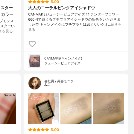
5.00
ンスター
大人のコーラルピンクアイシャドウ
イカラー
CANMAKEジューシーピュアアイズ 14 テンダーフラワー
660円で買えるプチプラアイシャドウの新色をいただきま
ップモンス
した♡ キャンメイクはプチプラとは思えないクオ…
続きを
ンスターい
見る
きを見る
CANMAKE(キャンメイク)
ジューシーピュアアイズ
会社員 / 美容モニター
みこ
5.00