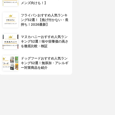
メンズ向けも！】
フライパンおすすめ人気ランキ
ング52選！【焦げ付かない・長
持ち！2026最新】
マヌカハニーおすすめ人気ラン
キング52選！味や栄養価の高さ
を徹底比較・検証
4位
5位
ドッグフードおすすめ人気ラン
キング52選！無添加・アレルギ
ー対策商品を紹介
DECORTÉ(コスメデコルテ)
SUQQU(スック)
アイグロウ ジェム スキンシャ
デザイニング カラー アイズ
ドウ
3.97
(55)
¥7,480
3.97
(72)