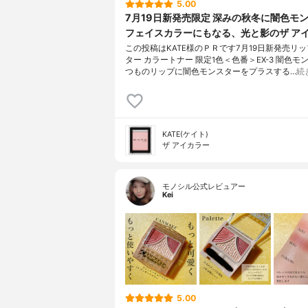
5.00
7月19日新発売限定 深みの秋冬に闇色モ
フェイスカラーにもなる、光と影のザ ア
この投稿はKATE様のＰＲです7月19日新発売リ
ター カラートナー 限定1色＜色番＞EX-3 闇色モ
つものリップに闇色モンスターをプラスする…
続
KATE(ケイト)
ザ アイカラー
モノシル公式レビュアー
Kei
5.00