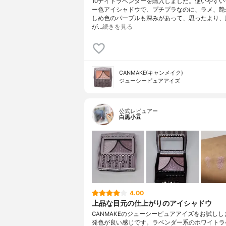
10ナイトラベンダーを購入しました。使いやすい
ー色アイシャドウで、プチプラなのに、ラメ、艶
しめ色のパープルも深みがあって、思ったより、
が…
続きを見る
CANMAKE(キャンメイク)
ジューシーピュアアイズ
公式レビュアー
白黒小豆
4.00
上品な目元の仕上がりのアイシャドウ
CANMAKEのジューシーピュアアイズをお試しし
発色が良い感じです。ラベンダー系のホワイトラ