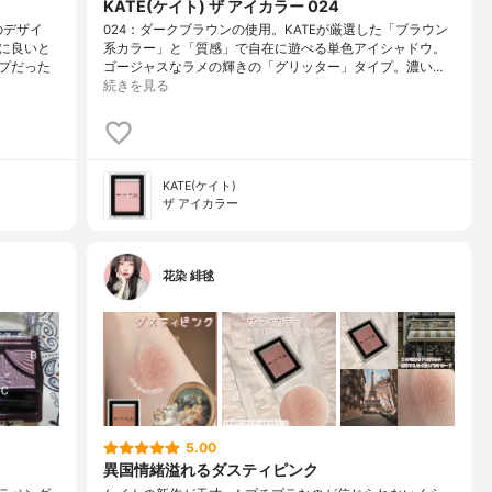
KATE(ケイト) ザ アイカラー 024
のデザイ
024：ダークブラウンの使用。KATEが厳選した「ブラウン
に良いと
系カラー」と「質感」で自在に遊べる単色アイシャドウ。
プだった
ゴージャスなラメの輝きの「グリッター」タイプ。濃い…
続きを見る
KATE(ケイト)
ザ アイカラー
花染 緋毬
5.00
異国情緒溢れるダスティピンク