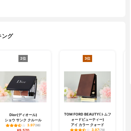
キング
2位
3位
TOM FORD BEAUTY(トムフ
Dior(ディオール)
ォードビューティー)
ショウ サンク クルール
アイ カラー クォード
3.97
(98)
3.97
¥9,570
(79)