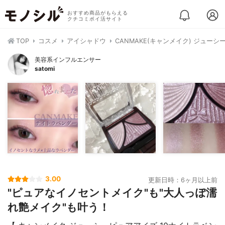
おすすめ商品がもらえる
クチコミポイ活サイト
TOP
コスメ
アイシャドウ
CANMAKE(キャンメイク) ジュー
美容系インフルエンサー
satomi
3.00
更新日時：6ヶ月以上前
"ピュアなイノセントメイク"も"大人っぽ濡
れ艶メイク"も叶う！