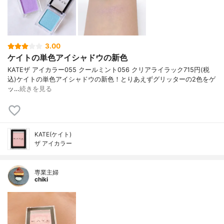
3.00
ケイトの単色アイシャドウの新色
KATE ザ アイカラー 055 クールミント 056 クリアライラック 715円(税
込) ケイトの単色アイシャドウの新色！ とりあえずグリッターの2色をゲ
ッ…
続きを見る
KATE(ケイト)
ザ アイカラー
専業主婦
chiki