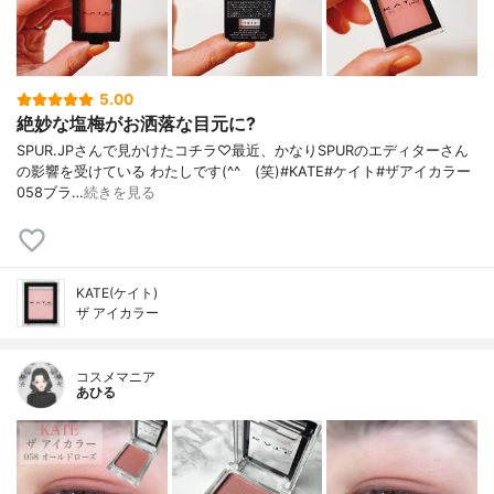
5.00
絶妙な塩梅がお洒落な目元に?
SPUR.JPさんで見かけたコチラ♡最近、かなりSPURのエディターさん
の影響を受けている わたしです(^^ゞ(笑)#KATE#ケイト#ザアイカラー
058ブラ…
続きを見る
KATE(ケイト)
ザ アイカラー
コスメマニア
あひる