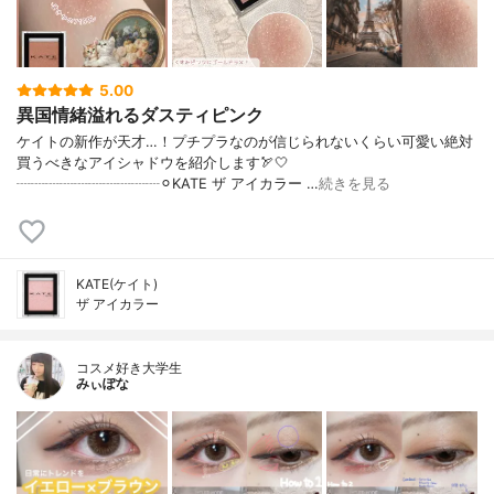
5.00
異国情緒溢れるダスティピンク
ケイトの新作が天才…！プチプラなのが信じられないくらい可愛い絶対
買うべきなアイシャドウを紹介します🏹🤍
┈┈┈┈┈┈┈┈┈┈⚪︎KATE ザ アイカラー …
続きを見る
KATE(ケイト)
ザ アイカラー
コスメ好き大学生
みぃぽな