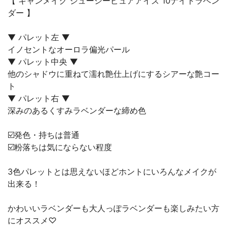
【 キャンメイク ジューシーピュアアイズ 10ナイトラベン
ダー 】
▼ パレット左 ▼
イノセントなオーロラ偏光パール
▼ パレット中央 ▼
他のシャドウに重ねて濡れ艶仕上げにするシアーな艶コー
ト
▼ パレット右 ▼
深みのあるくすみラベンダーな締め色
☑️発色・持ちは普通
☑️粉落ちは気にならない程度
3色パレットとは思えないほどホントにいろんなメイクが
出来る！
かわいいラベンダーも大人っぽラベンダーも楽しみたい方
にオススメ♡