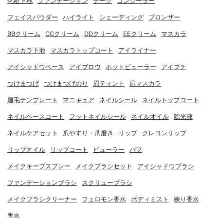
化粧下地
ファンデーション
チーク
コンシーラー
フェイスパウダー
ハイライト
シェーディング
ブロンザー
BBクリーム
CCクリーム
DDクリーム
EEクリーム
マスカラ
マスカラ下地
マスカラトップコート
アイライナー
アイシャドウベース
アイブロウ
ホットビューラー
アイプチ
つけまつげ
つけまつげのり
眉ティント
眉マスカラ
眉毛テンプレート
マニキュア
ネイルシール
ネイルトップコート
ネイルベースコート
フットネイルシール
ネイルオイル
除光液
ネイルケアセット
爪やすり・爪磨き
リップ
クレヨンリップ
リップオイル
リップコート
ビューラー
パフ
メイクキープスプレー
メイクブラシセット
アイシャドウブラシ
ファンデーションブラシ
スクリューブラシ
メイクブラシクリーナー
フェロモン香水
ボディミスト
練り香水
香水