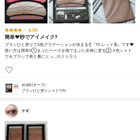
4.00
簡単❤️秒でアイメイク?
ブラシひと塗りで3色グラデーションが決まる☝️『15 レッド系』です❤️
使い方は簡単‼️①まぶたベースを指でまぶた全体に塗る②３色シャド
ウをブラシで表と裏にとっ…
続きを見る
AUBE(オーブ)
ブラシひと塗りシャドウN
ナギ