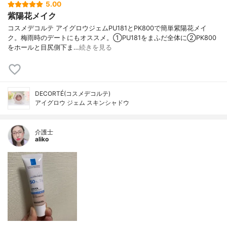
5.00
紫陽花メイク
コスメデコルテ アイグロウジェムPU181とPK800で簡単紫陽花メイ
ク。梅雨時のデートにもオススメ。①PU181をまふだ全体に②PK800
をホールと目尻側下ま…
続きを見る
DECORTÉ(コスメデコルテ)
アイグロウ ジェム スキンシャドウ
介護士
aliko