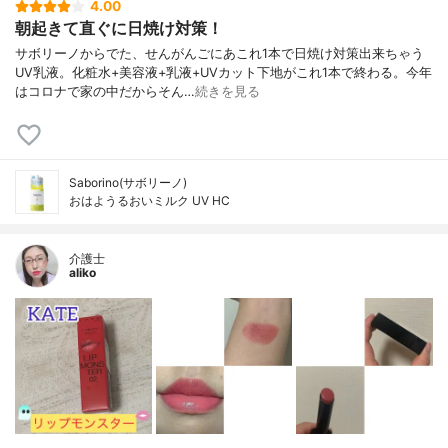
4.00
朝起きて直ぐに日焼け対策！
サボリーノからでた、せんがんごにあこれ1本で日焼け対策出来ちゃう
UV乳液。化粧水+美容液+乳液+UVカット下地がこれ1本で終わる。今年
はコロナで家の中だからそん…
続きを見る
Saborino(サボリーノ)
おはようるおいミルク UV HC
介護士
aliko