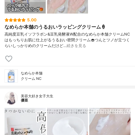
5.00
なめらか本舗のうるおいラッピングクリーム🍦
高純度豆乳イソフラボン&豆乳発酵液W配合のなめらか本舗クリームNC
はもっちりお肌に仕上がるうるおい密閉クリーム🧁つんとツノが立つく
らいしっかりめのクリームだけど…
続きを見る
なめらか本舗
クリーム NC
美容大好き女子大生
優亜