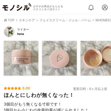
おすすめ商品がもらえる
クチコミポイ活サイト
TOP
スキンケア
フェイスクリーム・ジェル・バーム
WHOME
ライター
hana
5.00
更新日時：6ヶ月以上前
ほんとにしわが無くなった！
3個目がもう無くなる寸前です！
1個目から小じわの改善効果が感じられました！