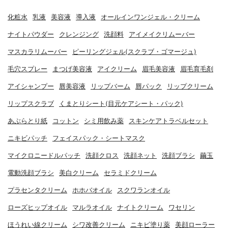
化粧水
乳液
美容液
導入液
オールインワンジェル・クリーム
ナイトパウダー
クレンジング
洗顔料
アイメイクリムーバー
マスカラリムーバー
ピーリングジェル(スクラブ・ゴマージュ)
毛穴スプレー
まつげ美容液
アイクリーム
眉毛美容液
眉毛育毛剤
アイシャンプー
唇美容液
リップバーム
唇パック
リップクリーム
リップスクラブ
くまとりシート(目元ケアシート・パック)
あぶらとり紙
コットン
シミ用飲み薬
スキンケアトラベルセット
ニキビパッチ
フェイスパック・シートマスク
マイクロニードルパッチ
洗顔クロス
洗顔ネット
洗顔ブラシ
繭玉
電動洗顔ブラシ
美白クリーム
セラミドクリーム
プラセンタクリーム
ホホバオイル
スクワランオイル
ローズヒップオイル
マルラオイル
ナイトクリーム
ワセリン
ほうれい線クリーム
シワ改善クリーム
ニキビ塗り薬
美顔ローラー