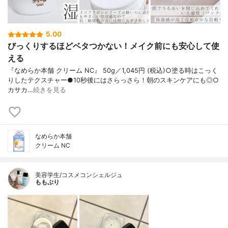
5.00
びっくりするほどベタつかない！メイク前にも安心して使
える
『なめらか本舗 クリーム NC』 50g／1,045円 (税込)○塗る時はこっく
りしたテクスチャー●10秒後にはさらっさら！朝のスキンケアにも◎○
カサカ…
続きを見る
なめらか本舗
クリーム NC
美容学生/コスメコンシェルジュ
ももぷり