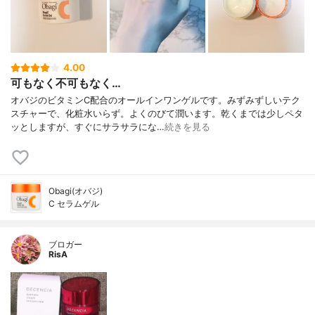
4.00
可もなく不可もなく…
オバジのビタミンC配合のオールインワンゲルです。みずみずしいテク
スチャーで、化粧水いらず。よくのびて潤います。乾くまでは少しペタ
ッとしますが、すぐにサラサラにな…
続きを見る
Obagi(オバジ)
C セラムゲル
ブロガー
RisA