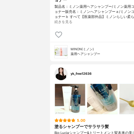
製品名：ミノン薬用ヘアシャンプー/ミノン薬用
ョナー販売名：ミノンへアシャンプーａ/ミノン
ョナーｂ すべて【医薬部外品】ミノンらしい柔ら
続きを見る
MINON(ミノン)
薬用ヘアシャンプー
yk_free12636
5.00
塗るシャンプーでサラサラ髪
Bio Luciaシャンプー&トリートメント⁡髪本来の