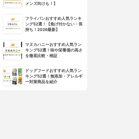
メンズ向けも！】
フライパンおすすめ人気ランキ
ング52選！【焦げ付かない・長
持ち！2026最新】
マヌカハニーおすすめ人気ラン
4位
5位
キング52選！味や栄養価の高さ
を徹底比較・検証
ドッグフードおすすめ人気ラン
キング52選！無添加・アレルギ
ー対策商品を紹介
cocone(ココネ)
La sana(ラサーナ)
レイクリームシャンプーモイ
プレミオール シャンプー
スト
3.94
(61)
¥1,980
3.99
(75)
¥1,980