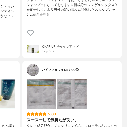
シャンプーになっております✨新成分のジンゲルシックスR
コンディシ
を配合して、より男性の髪の悩みに特化したスカルプシャ
コンディシ
ン…
続きを見る
かなピ…
CHAP UP(チャップアップ)
シャンプー
バドママ★フォロバ100◎
5.00
スースーして気持ちが良い。
美しさへ導く
クレイ成分配合。ノンシリコン処方。フローラル&ムスクの