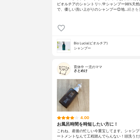
ビオルチアのシャントリ✨⁡.💚シャンプー98%天
で、優しい洗い上がりのシャンプー😊地…
続きを
Bio Lucia(ビオルチア)
シャンプー
育休中 一児のママ
さとめけ
4.00
お風呂時間を時短したい方に！
これね、産後の忙しい今重宝してます。シャンプ
ートメントなんて工程踏んでらんない！頭洗うだ