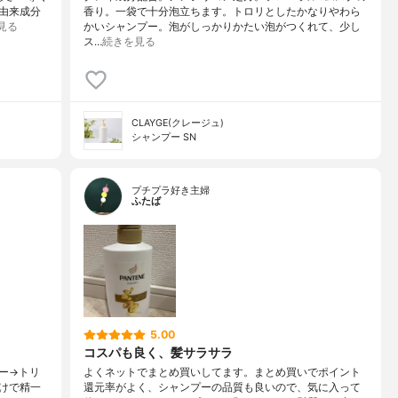
然由来成分
香り。一袋で十分泡立ちます。トロリとしたかなりやわら
見る
かいシャンプー。泡がしっかりかたい泡がつくれて、少し
ス…
続きを見る
CLAYGE(クレージュ)
シャンプー SN
プチプラ好き主婦
ふたば
5.00
コスパも良く、髪サラサラ
ー→トリ
よくネットでまとめ買いしてます。まとめ買いでポイント
けで精一
還元率がよく、シャンプーの品質も良いので、気に入って