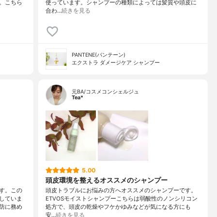
。こちら
使っています。シャンプーの種類によっては髪質や頭皮に
合わ…
続きを見る
PANTENE(パンテーン)
エクストラ ダメージケア シャンプー
元BA/コスメコンシェルジュ
Tea*
5.00
頭皮環境を整えるオススメのシャンプー
す。この
頭皮トラブルにお悩みの方へオススメのシャンプーです。
していま
ETVOSモイストシャンプーこちらは弱酸性のノンシリコン
防に務め
処方で、頭皮の乾燥やフケかゆみなどが気になる方にも
安…
続きを見る