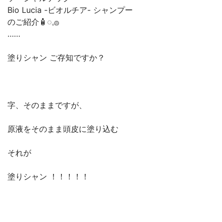
Bio Lucia -ビオルチア- シャンプー⁡
のご紹介🧴‎◌𓈒𓐍
⁡……⁡⁡⁡
⁡塗りシャン ご存知ですか？⁡
⁡字、そのままですが、
⁡原液をそのまま頭皮に塗り込む⁡⁡
⁡それが
⁡塗りシャン ！！！！！⁡