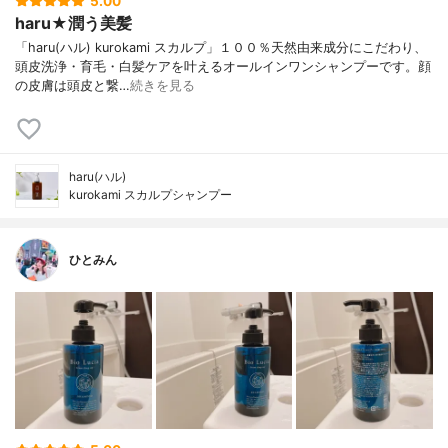
5.00
haru★潤う美髪
「haru(ハル) kurokami スカルプ」１００％天然由来成分にこだわり、
頭皮洗浄・育毛・白髪ケアを叶えるオールインワンシャンプーです。顔
の皮膚は頭皮と繋…
続きを見る
haru(ハル)
kurokami スカルプシャンプー
ひとみん