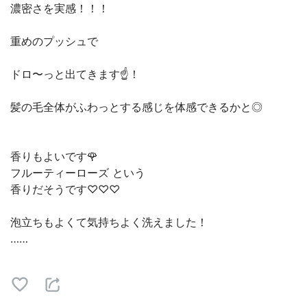
⁡濃密さを実感！！！⁡
⁡重めのプッシュで⁡
⁡ドロ〜っと出てきます☝！⁡
⁡髪の毛全体がふわっとする感じを体感できるかと◎⁡
⁡香りもよいです🌹
⁡フルーティーローズ という⁡
⁡香りだそうです♡♡♡⁡
泡立ちもよくて気持ちよく洗えました！⁡
⁡……⁡