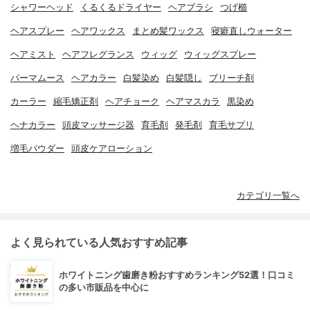
シャワーヘッド
くるくるドライヤー
ヘアブラシ
つげ櫛
ヘアスプレー
ヘアワックス
まとめ髪ワックス
寝癖直しウォーター
ヘアミスト
ヘアフレグランス
ウィッグ
ウィッグスプレー
パーマムース
ヘアカラー
白髪染め
白髪隠し
ブリーチ剤
カーラー
縮毛矯正剤
ヘアチョーク
ヘアマスカラ
黒染め
ヘナカラー
頭皮マッサージ器
育毛剤
発毛剤
育毛サプリ
増毛パウダー
頭皮ケアローション
カテゴリ一覧へ
よく見られている人気おすすめ記事
ホワイトニング歯磨き粉おすすめランキング52選！口コミ
の多い市販品を中心に