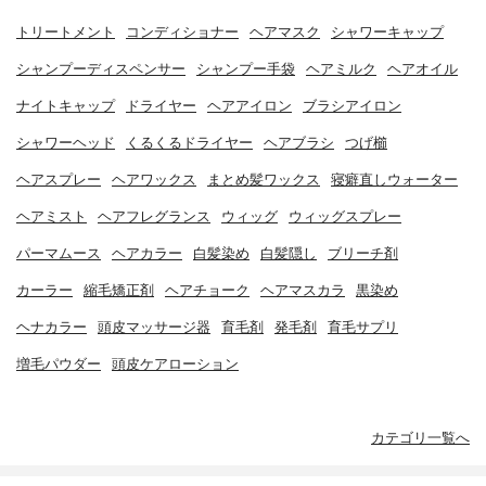
トリートメント
コンディショナー
ヘアマスク
シャワーキャップ
シャンプーディスペンサー
シャンプー手袋
ヘアミルク
ヘアオイル
ナイトキャップ
ドライヤー
ヘアアイロン
ブラシアイロン
シャワーヘッド
くるくるドライヤー
ヘアブラシ
つげ櫛
ヘアスプレー
ヘアワックス
まとめ髪ワックス
寝癖直しウォーター
ヘアミスト
ヘアフレグランス
ウィッグ
ウィッグスプレー
パーマムース
ヘアカラー
白髪染め
白髪隠し
ブリーチ剤
カーラー
縮毛矯正剤
ヘアチョーク
ヘアマスカラ
黒染め
ヘナカラー
頭皮マッサージ器
育毛剤
発毛剤
育毛サプリ
増毛パウダー
頭皮ケアローション
カテゴリ一覧へ