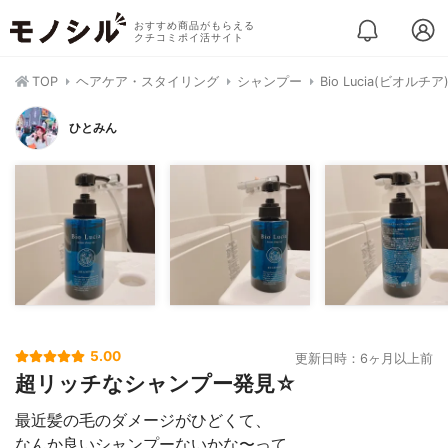
おすすめ商品がもらえる
クチコミポイ活サイト
TOP
ヘアケア・スタイリング
シャンプー
Bio Lucia(ビオルチ
ひとみん
5.00
更新日時：6ヶ月以上前
超リッチなシャンプー発見☆
最近髪の毛のダメージがひどくて、
なんか良いシャンプーないかな〜って