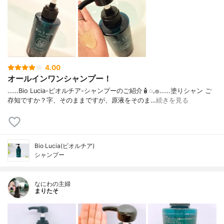
4.00
オールインワンシャンプー！
……⁡Bio Lucia⁡⁡-ビオルチア-⁡⁡シャンプー⁡⁡のご紹介🧴‎◌𓈒𓐍⁡……⁡⁡⁡⁡塗りシャン ご
存知ですか？⁡⁡⁡⁡字、そのままですが、⁡原液をそのま…
続きを見る
Bio Lucia(ビオルチア)
シャンプー
なにわの主婦
まりたそ