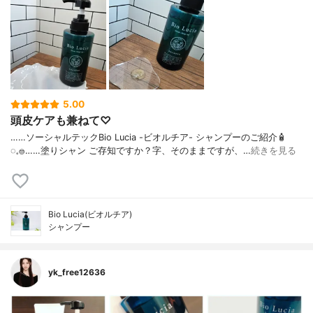
5.00
頭皮ケアも兼ねて♡
……⁡⁡⁡ソーシャルテックBio Lucia -ビオルチア- シャンプー⁡のご紹介🧴‎
◌𓈒𓐍⁡……⁡⁡⁡⁡塗りシャン ご存知ですか？⁡⁡⁡⁡字、そのままですが、…
続きを見る
Bio Lucia(ビオルチア)
シャンプー
yk_free12636