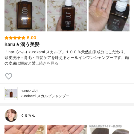
5.00
haru★潤う美髪
「haru(ハル) kurokami スカルプ」１００％天然由来成分にこだわり、
頭皮洗浄・育毛・白髪ケアを叶えるオールインワンシャンプーです。顔
の皮膚は頭皮と繋…
続きを見る
haru(ハル)
kurokami スカルプシャンプー
くまちん