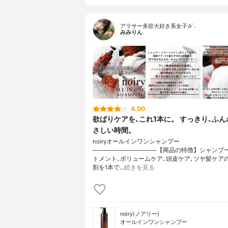
アラサー美容大好き系女子✰ˊ˗
みみりん
4.00
欲ばりケアを､これ1本に。 すっきり､ふん
さしい時間。
noiryオールインワンシャンプー
──────────────【商品の特徴】シャンプ
トメント､ボリュームケア､頭皮ケア､ツヤ髪ケア
割を1本で…
続きを見る
noiry(ノアリー)
オールインワンシャンプー