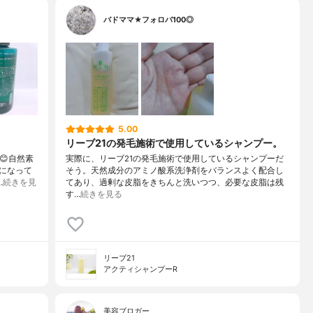
バドママ★フォロバ100◎
5.00
リーブ21の発毛施術で使用しているシャンプー。
😊自然素
実際に、リーブ21の発毛施術で使用しているシャンプーだ
になって
そう。天然成分のアミノ酸系洗浄剤をバランスよく配合し
…
続きを見
てあり、過剰な皮脂をきちんと洗いつつ、必要な皮脂は残
す…
続きを見る
リーブ21
アクティシャンプーR
美容ブロガー