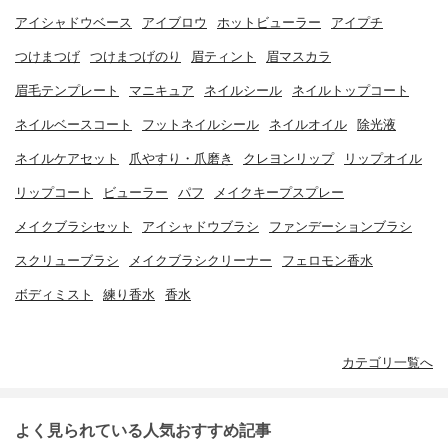
アイシャドウベース
アイブロウ
ホットビューラー
アイプチ
つけまつげ
つけまつげのり
眉ティント
眉マスカラ
眉毛テンプレート
マニキュア
ネイルシール
ネイルトップコート
ネイルベースコート
フットネイルシール
ネイルオイル
除光液
ネイルケアセット
爪やすり・爪磨き
クレヨンリップ
リップオイル
リップコート
ビューラー
パフ
メイクキープスプレー
メイクブラシセット
アイシャドウブラシ
ファンデーションブラシ
スクリューブラシ
メイクブラシクリーナー
フェロモン香水
ボディミスト
練り香水
香水
カテゴリ一覧へ
よく見られている人気おすすめ記事