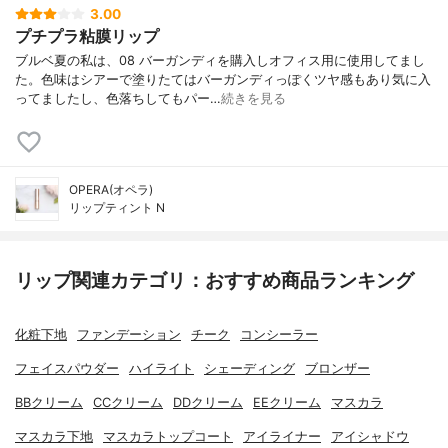
3.00
プチプラ粘膜リップ
ブルベ夏の私は、08 バーガンディを購入しオフィス用に使用してまし
た。色味はシアーで塗りたてはバーガンディっぽくツヤ感もあり気に入
ってましたし、色落ちしてもパー…
続きを見る
OPERA(オペラ)
リップティント N
リップ関連カテゴリ：おすすめ商品ランキング
化粧下地
ファンデーション
チーク
コンシーラー
フェイスパウダー
ハイライト
シェーディング
ブロンザー
BBクリーム
CCクリーム
DDクリーム
EEクリーム
マスカラ
マスカラ下地
マスカラトップコート
アイライナー
アイシャドウ