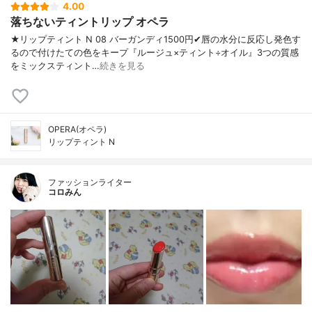
4.00
落ちないティントリップ オペラ
★リップティント N 08 バーガンディ1500円✔︎唇の水分に反応し発色す
るので付けたての色をキープ『ルージュ×ティント÷オイル』3つの質感
をミックスティント…
続きを見る
OPERA(オペラ)
リップティント N
ファッションライター
コロみん