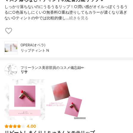
しっかり落ちないのにうるうるリップ！○潤い感がオイルっぽくうるう
るに○色落ちしにくい○無香料○重ね塗りしてもカラーが濃くなり過ぎ
ない○ティントの中では比較的優し…
続きを見る
OPERA(オペラ)
リップティント N
フリーランス美容部員のコスメ備忘録✏︎
リサ
4.00
リピートしまくり！ちゅるんとモテリップ