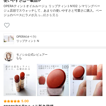
使いやすさは一級品✨
OPERAティントオイルルージュ リップティントN102 シマリングベー
ジュ店頭でスウォッチして、あまりの使いやすさと可愛さに購入。ベー
ジュのベースにラメが入っ…
続きを見る
OPERA(オペラ)
リップティント N
モノシル公式レビュアー
しし
5.00