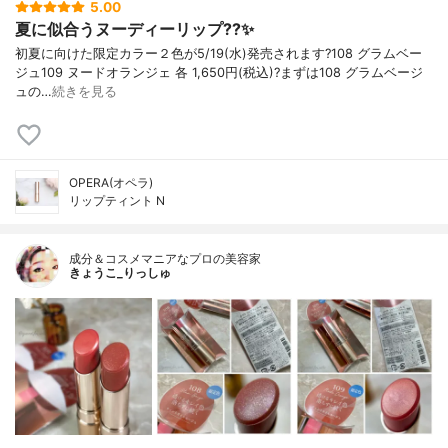
5.00
夏に似合うヌーディーリップ??✨
初夏に向けた限定カラー２色が5/19(水)発売されます?108 グラムベー
ジュ109 ヌードオランジェ 各 1,650円(税込)?まずは108 グラムベージ
ュの…
続きを見る
OPERA(オペラ)
リップティント N
成分＆コスメマニアなプロの美容家
きょうこ_りっしゅ