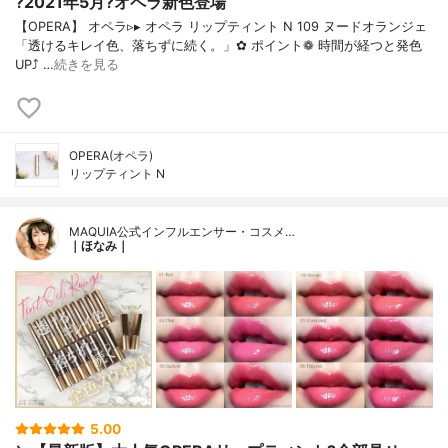
?2021年5月?オペラ新色登場
【OPERA】 オペラ▹▸ オペラ リップティント N 109 ヌードオランジェ
「透けるキレイ色、落ちずに続く。」✿ ポイント❁︎ 時間が経つと発色
UP⤴ …
続きを見る
OPERA(オペラ)
リップティント N
MAQUIA公式インフルエンサー・コスメ…
｜ほなみ｜
5.00