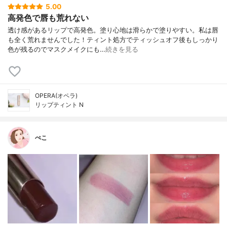
5.00
高発色で唇も荒れない
透け感があるリップで高発色。塗り心地は滑らかで塗りやすい。 私は唇
も全く荒れませんでした！ ティント処方でティッシュオフ後もしっかり
色が残るのでマスクメイクにも…
続きを見る
OPERA(オペラ)
リップティント N
ぺこ