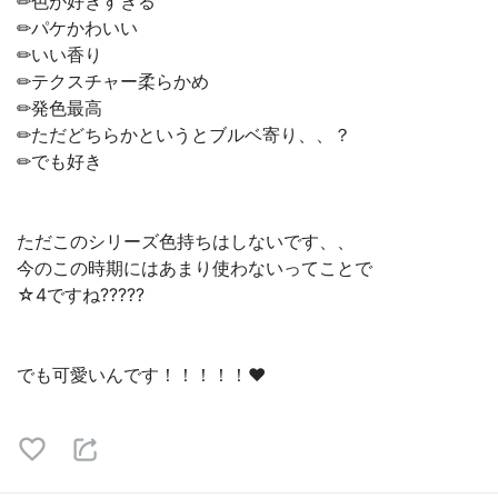
✏︎色が好きすぎる
✏︎パケかわいい
✏︎いい香り
✏︎テクスチャー柔らかめ
✏︎発色最高
✏︎ただどちらかというとブルベ寄り、、？
✏︎でも好き
ただこのシリーズ色持ちはしないです、、
今のこの時期にはあまり使わないってことで
☆4ですね?????
でも可愛いんです！！！！！❤