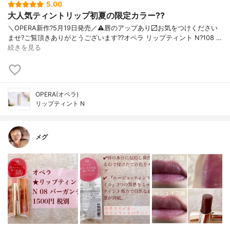
5.00
大人気ティントリップ初夏の限定カラー??
＼OPERA新作?5月19日発売／ ⚠️唇のアップあり〼 お気をつけください
ませ? ご覧頂きありがとうございます? ?オペラ リップティント N ?108 …
続きを見る
OPERA(オペラ)
リップティント N
メグ