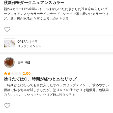
秋新作🍁ダークニュアンスカラー
新作4カラーLIPS企画のイミュ様からいただきました🧸🌷今年らしいダ
ークニュアンスなカラーラインナップ！シックで落ち着いたカラーだけ
ど、透け感があるから重くなり…
続きを見る
OPERA(オペラ)
リップティント N
田中 りほ
2.00
塗りたては○、時間が経つと△なリップ
一時期どこに行っても目に入ったオペラのリップティント。求めやすい
価格で私も何本か試しましたが、塗り立ての仕上がりは超優秀。色馴染
みもいいし、ツヤっツヤ。だけど時…
続きを見る