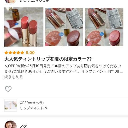
きょうこ_りっしゅ
5.00
大人気ティントリップ初夏の限定カラー??
＼OPERA新作?5月19日発売／ ⚠️唇のアップあり〼 お気をつけください
ませ? ご覧頂きありがとうございます? ?オペラ リップティント N ?108 …
続きを見る
OPERA(オペラ)
リップティント N
メグ