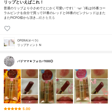
リップといえばこれ！
普通のリップより小さめでとにかく可愛いです(｀･ω･´)私は05番コー
ラルピンクを自分で買って01番のレッドと06番のピンクレッドはまた
またPICPO様から頂き…
続きを見る
OPERA(オペラ)
リップティント N
バドママ★フォロバ100◎
5.00