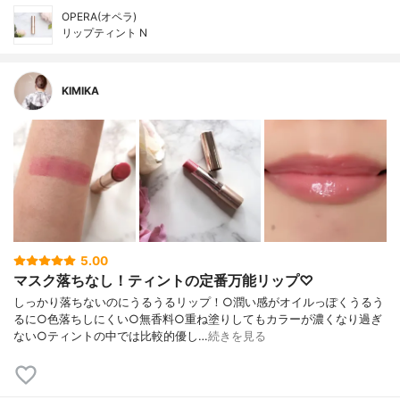
OPERA(オペラ)
リップティント N
KIMIKA
5.00
マスク落ちなし！ティントの定番万能リップ♡
しっかり落ちないのにうるうるリップ！○潤い感がオイルっぽくうるう
るに○色落ちしにくい○無香料○重ね塗りしてもカラーが濃くなり過ぎ
ない○ティントの中では比較的優し…
続きを見る