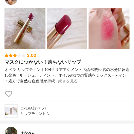
3.00
マスクにつかない！落ちないリップ
オペラ リップティント104クリアアシメント 商品特徴✓唇の水分に反応
し発色✓ルージュ、ティント、オイルの3つの質感をミックス✓ティン
ト処方で自然な血色感が持続…
続きを見る
OPERA(オペラ)
リップティント N
まなみん