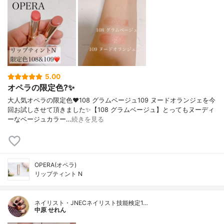
5.00
オペラの限定色?✨
大人気オペラの限定色❤️108 グラムベージュ109 ヌードオランジェを今
回お試しさせて頂きました✨【108 グラムベージュ】とってもヌーディ
ーなベージュカラー…
続きを見る
OPERA(オペラ)
リップティント N
ネイリスト・JNECネイリスト技能検定1…
中原 せれん