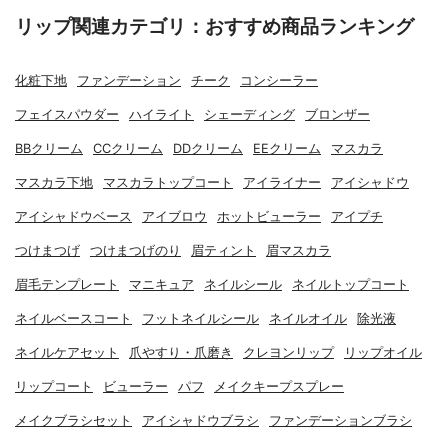
リップ関連カテゴリ：おすすめ商品ランキング
化粧下地
ファンデーション
チーク
コンシーラー
フェイスパウダー
ハイライト
シェーディング
ブロンザー
BBクリーム
CCクリーム
DDクリーム
EEクリーム
マスカラ
マスカラ下地
マスカラトップコート
アイライナー
アイシャドウ
アイシャドウベース
アイブロウ
ホットビューラー
アイプチ
つけまつげ
つけまつげのり
眉ティント
眉マスカラ
眉毛テンプレート
マニキュア
ネイルシール
ネイルトップコート
ネイルベースコート
フットネイルシール
ネイルオイル
除光液
ネイルケアセット
爪やすり・爪磨き
クレヨンリップ
リップオイル
リップコート
ビューラー
パフ
メイクキープスプレー
メイクブラシセット
アイシャドウブラシ
ファンデーションブラシ