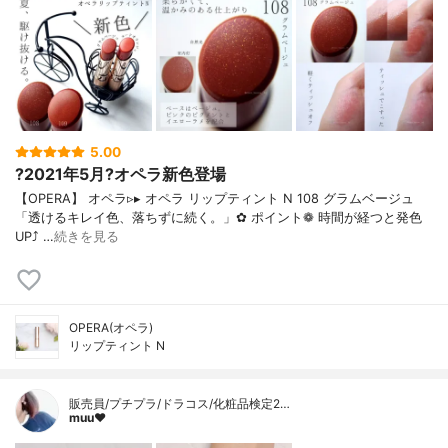
5.00
?2021年5月?オペラ新色登場
【OPERA】 オペラ▹▸ オペラ リップティント N 108 グラムベージュ
「透けるキレイ色、落ちずに続く。」✿ ポイント❁︎ 時間が経つと発色
UP⤴ …
続きを見る
OPERA(オペラ)
リップティント N
販売員/プチプラ/ドラコス/化粧品検定2…
muu❤︎