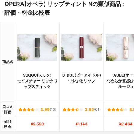
OPERA(オペラ) リップティント Nの類似商品：
評価・料金比較表
商品名
SUQQU(スック)
B IDOL(ビーアイドル)
AUBE(オー
モイスチャー リッチ リ
つやぷるリップ
なめらか質感ひ
ップスティック
ルージュ
口コミ
3.99
(13)
3.95
(61)
3.
評価
値段
¥5,550
¥1,143
¥2,464
料金