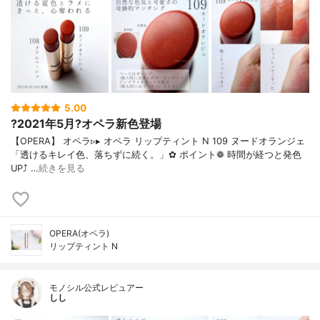
5.00
?2021年5月?オペラ新色登場
【OPERA】 オペラ▹▸ オペラ リップティント N 109 ヌードオランジェ
「透けるキレイ色、落ちずに続く。」✿ ポイント❁︎ 時間が経つと発色
UP⤴ …
続きを見る
OPERA(オペラ)
リップティント N
モノシル公式レビュアー
しし