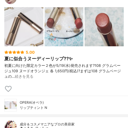
5.00
夏に似合うヌーディーリップ??✨
初夏に向けた限定カラー２色が5/19(水)発売されます?108 グラムベー
ジュ109 ヌードオランジェ 各 1,650円(税込)?まずは108 グラムベージ
ュの…
続きを見る
OPERA(オペラ)
リップティント N
成分＆コスメマニアなプロの美容家