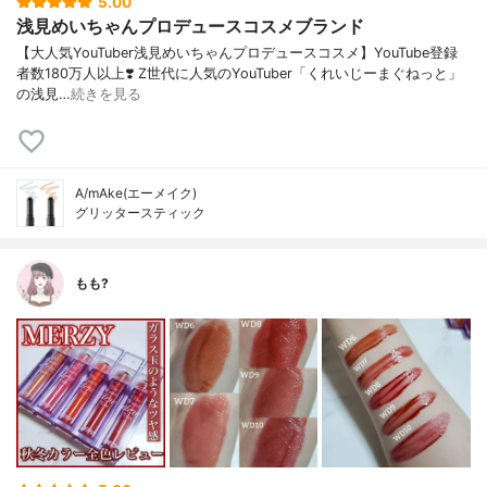
5.00
浅見めいちゃんプロデュースコスメブランド
【大人気YouTuber浅見めいちゃんプロデュースコスメ】YouTube登録
者数180万人以上❣️ Z世代に人気のYouTuber「くれいじーまぐねっと」
の浅見…
続きを見る
A/mAke(エーメイク)
グリッタースティック
もも?