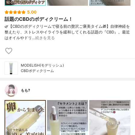
5.00
話題のCBDのボディクリーム！
🌿⁡【CBDのボディクリームで寝る前の⁡贅沢ご褒美タイム🎁】⁡⁡自律神経を
整えたり、ストレスやイラ⁡イラを緩和してくれる話題の『CBD』。⁡⁡最近
はオイルやドリ…
続きを見る
MODELISH(モデリッシュ)
CBDボディクリーム
もも?