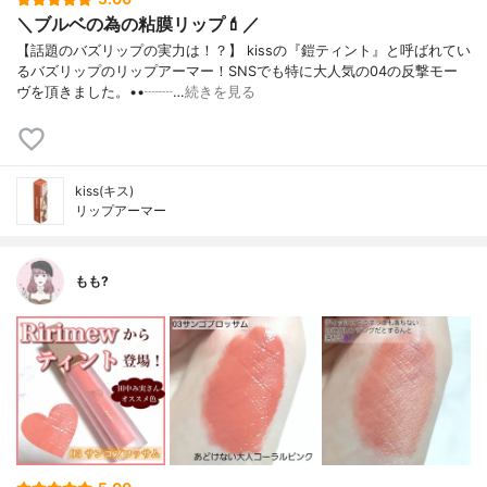
＼ブルベの為の粘膜リップ💄／
【話題のバズリップの実力は！？】 kissの『鎧ティント』と呼ばれてい
るバズリップのリップアーマー！SNSでも特に大人気の04の反撃モー
ヴを頂きました。••┈┈…
続きを見る
kiss(キス)
リップアーマー
もも?