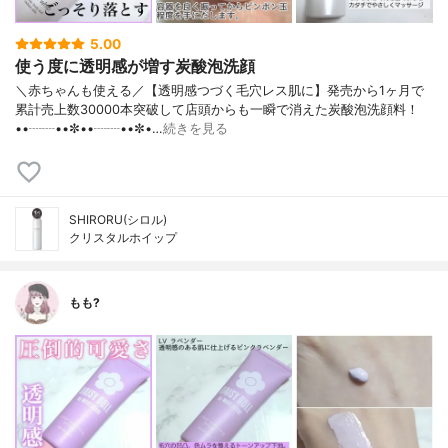
5.00
使う度に透明感が増す炭酸泡洗顔
＼赤ちゃんも使える／【透明感つづく毛穴レス肌に】発売から1ヶ月で
累計売上数30000本突破して店頭からも一瞬で消えた炭酸泡洗顔料！
••┈┈••✼••┈┈••✼•…
続きを見る
SHIRORU(シロル)
クリスタルホイップ
もも?