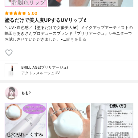
5.00
塗るだけで美人度UPするUVリップ💄
＼UV×血色感／【塗るだけで女優美人💓】メイクアップアーティストの
嶋田ちあきさんプロデュースブランド『ブリリアージュ』✨モニターで
お試しさせていただきました。•…
続きを見る
BRILLIAGE(ブリリアージュ)
アクトレスルージュUV
もも?