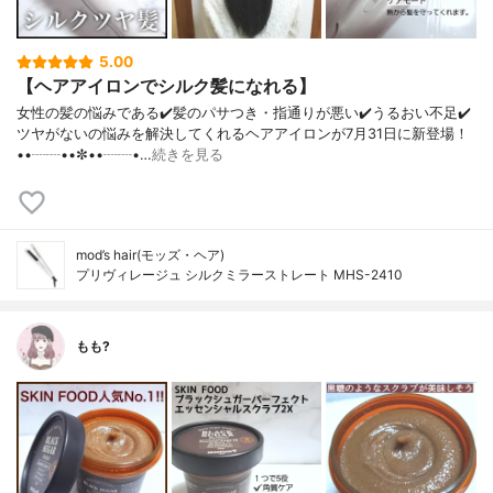
5.00
【ヘアアイロンでシルク髪になれる】
女性の髪の悩みである✔️髪のパサつき・指通りが悪い✔️うるおい不足✔️
ツヤがないの悩みを解決してくれるヘアアイロンが7月31日に新登場！
••┈┈••✼••┈┈•…
続きを見る
mod’s hair(モッズ・ヘア)
プリヴィレージュ シルクミラーストレート MHS-2410
もも?