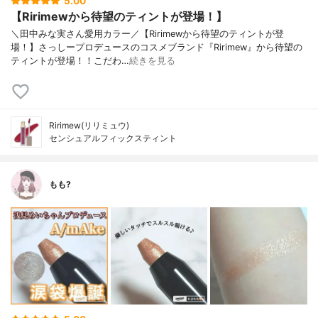
5.00
【Ririmewから待望のティントが登場！】
＼田中みな実さん愛用カラー／【Ririmewから待望のティントが登
場！】さっしープロデュースのコスメブランド『Ririmew』から待望の
ティントが登場！！こだわ…
続きを見る
Ririmew(リリミュウ)
センシュアルフィックスティント
もも?