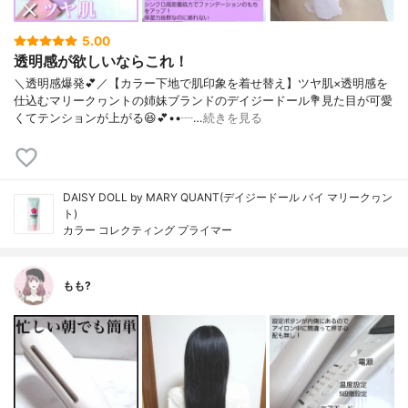
5.00
透明感が欲しいならこれ！
＼透明感爆発💕／【カラー下地で肌印象を着せ替え】ツヤ肌×透明感を
仕込むマリークヮントの姉妹ブランドのデイジードール💐見た目が可愛
くてテンションが上がる😆💕••┈…
続きを見る
DAISY DOLL by MARY QUANT(デイジードール バイ マリークヮン
ト)
カラー コレクティング プライマー
もも?