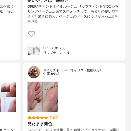
使いやすさは一級品✨
気を感じ
OPERAティントオイルルージュ リップティントN102 シマ
imited
リングベージュ店頭でスウォッチして、あまりの使いやす
さと可愛さに購入。ベージュのベースにラメが入っ…
続き
を見る
OPERA(オペラ)
リップティント N
ネイリスト・JNECネイリスト技能検定1…
中原 せれん
5.00
見たまま発色。
08 グラム
07ベイビーピンク使用。見た目淡いピンクですが、時間経