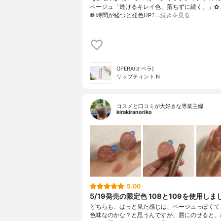
ベージュ「透けるキレイ色、落ちずに続く。」✿
❁︎ 時間が経つと発色UP⤴ …
続きを見る
OPERA(オペラ)
リップティント N
コスメと口コミが大好きな専業主婦
kirakiranoriko
5.00
5/19発売の限定色 108と109を使用しま
どちらも、ぱっと見た感じは、ベージュっぽくて
色味なのかな？と思うんですが、唇にのせると、