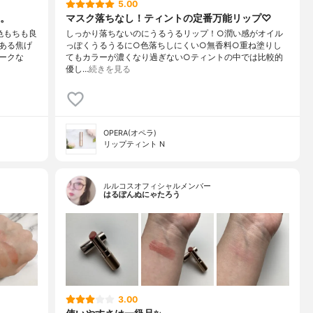
5.00
。
マスク落ちなし！ティントの定番万能リップ♡
色もちも良
しっかり落ちないのにうるうるリップ！○潤い感がオイル
ある焦げ
っぽくうるうるに○色落ちしにくい○無香料○重ね塗りし
ークな
てもカラーが濃くなり過ぎない○ティントの中では比較的
優し…
続きを見る
OPERA(オペラ)
リップティント N
ルルコスオフィシャルメンバー
はるぽんぬにゃたろう
3.00