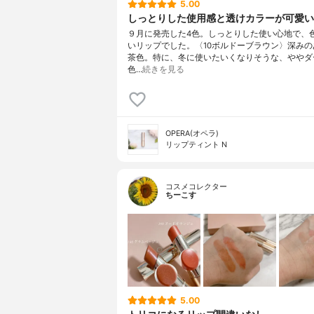
5.00
しっとりした使用感と透けカラーが可愛い
９月に発売した4色。しっとりした使い心地で、
いリップでした。〈10ボルドーブラウン〉深みの
茶色。特に、冬に使いたいくなりそうな、ややダ
色…
続きを見る
OPERA(オペラ)
リップティント N
コスメコレクター
ちーこす
5.00