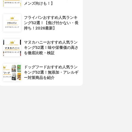
メンズ向けも！】
フライパンおすすめ人気ランキ
ング52選！【焦げ付かない・長
持ち！2026最新】
マヌカハニーおすすめ人気ラン
キング52選！味や栄養価の高さ
を徹底比較・検証
4位
5位
ドッグフードおすすめ人気ラン
キング52選！無添加・アレルギ
ー対策商品を紹介
rom&nd(ロムアンド)
CEZANNE(セザンヌ)
ューシーラスティングティン
ラスティング リップカラーN
ト
3.98
(37)
¥412
3.98
(128)