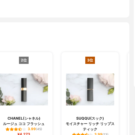
2位
3位
CHANEL(シャネル)
SUQQU(スック)
ルージュ ココ フラッシュ
モイスチャー リッチ リップス
ジ
ティック
3.99
(45)
¥4,273
3.99
(13)