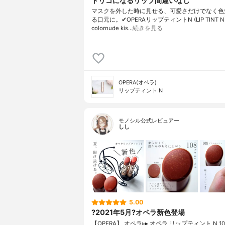
トリコになるリップ間違いなし
マスクを外した時に見せる、可愛さだけでなく色
る口元に。✔︎OPERAリップティントN (LIP TINT N)L
colornude kis…
続きを見る
OPERA(オペラ)
リップティント N
モノシル公式レビュアー
しし
5.00
?2021年5月?オペラ新色登場
【OPERA】 オペラ▹▸ オペラ リップティント N 1