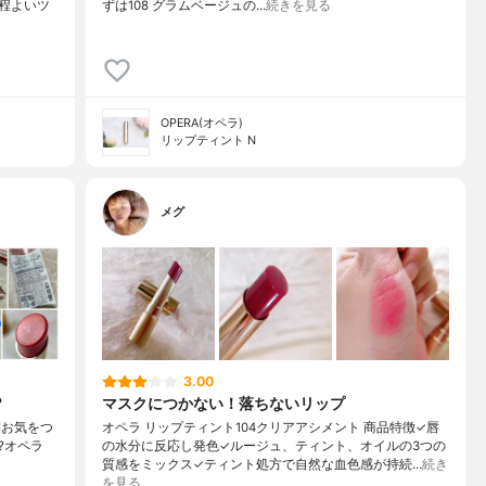
程よいツ
ずは108 グラムベージュの…
続きを見る
OPERA(オペラ)
リップティント N
メグ
3.00
?
マスクにつかない！落ちないリップ
〼 お気をつ
オペラ リップティント104クリアアシメント 商品特徴✓唇
?オペラ
の水分に反応し発色✓ルージュ、ティント、オイルの3つの
質感をミックス✓ティント処方で自然な血色感が持続…
続き
を見る