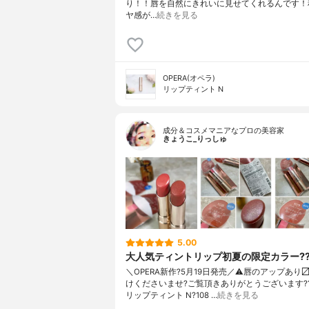
り！！唇を自然にきれいに見せてくれるんです！
ヤ感が…
続きを見る
OPERA(オペラ)
リップティント N
成分＆コスメマニアなプロの美容家
きょうこ_りっしゅ
5.00
大人気ティントリップ初夏の限定カラー?
＼OPERA新作?5月19日発売／ ⚠️唇のアップあり
けくださいませ? ご覧頂きありがとうございます? 
リップティント N ?108 …
続きを見る