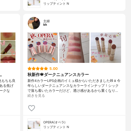
リップティント N
主婦
kh
5.00
。
秋新作🍁ダークニュアンスカラー
色もちも良
新作4カラーLIPS企画のイミュ様からいただきました🧸🌷今
ある焦げ
年らしいダークニュアンスなカラーラインナップ！シック
ークな
で落ち着いたカラーだけど、透け感があるから重くなり…
続きを見る
OPERA(オペラ)
リップティント N