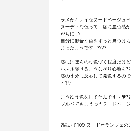
ラメがキレイなヌードベージュ✴️
ヌーディな色って、唇に血色感が
がちに…?
自分に似合う色をずっと見つけら
まったようです…????
唇にはほんのり色づく程度だけど
ルスル溶けるような塗り心地も??
唇の水分に反応して発色するので
す?✨
こうゆう色探してたんです～❤️??
ブルベでもこうゆうヌードベージ
?続いて109 ヌードオランジェの