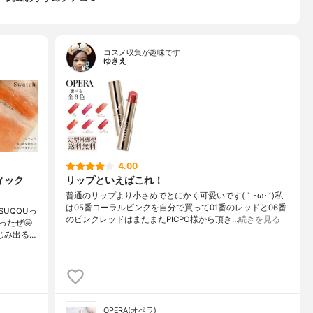
コスメ収集が趣味です
ゆきえ
4.00
ィック
リップといえばこれ！
普通のリップより小さめでとにかく可愛いです(｀･ω･´)私
は05番コーラルピンクを自分で買って01番のレッドと06番
UQQUっ
のピンクレッドはまたまたPICPO様から頂き…
続きを見る
ったぜ🤩
じみ出る…
OPERA(オペラ)