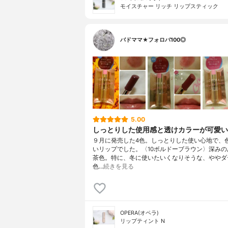
モイスチャー リッチ リップスティック
バドママ★フォロバ100◎
5.00
しっとりした使用感と透けカラーが可愛い
９月に発売した4色。しっとりした使い心地で、
いリップでした。〈10ボルドーブラウン〉深みの
茶色。特に、冬に使いたいくなりそうな、ややダ
色…
続きを見る
OPERA(オペラ)
リップティント N