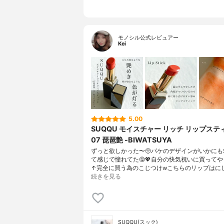
モノシル公式レビュアー
Kei
5.00
SUQQU モイスチャー リッチ リップステ
07 琵琶艶 -BIWATSUYA
ずっと欲しかった〜🥺パケのデザインがいかにもS
て感じで憧れてた🤤💖自分の快気祝いに買ってや
↑完全に買う為のこじつけwこちらのリップはに
続きを見る
SUQQU(スック)