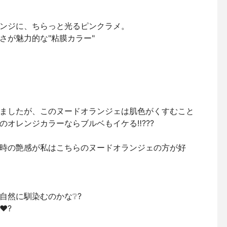
ンジに、ちらっと光るピンクラメ。
さが魅力的な"粘膜カラー"
ましたが、このヌードオランジェは肌色がくすむこと
オレンジカラーならブルベもイケる‼️??️?
時の艶感が私はこちらのヌードオランジェの方が好
自然に馴染むのかな❔?
️?