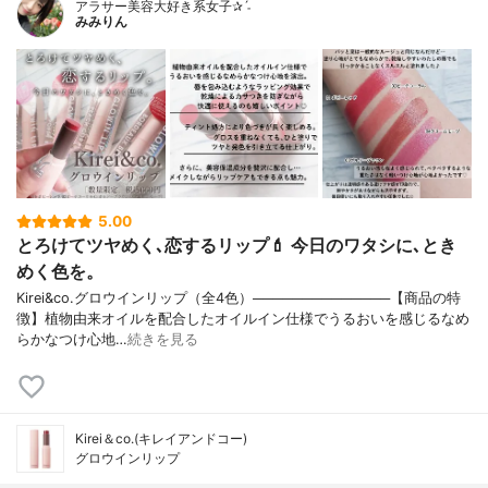
アラサー美容大好き系女子✰ˊ˗
みみりん
5.00
とろけてツヤめく､恋するリップ💄 今日のワタシに､とき
めく色を。
Kirei&co.グロウインリップ（全4色）──────────────【商品の特
徴】植物由来オイルを配合したオイルイン仕様でうるおいを感じるなめ
らかなつけ心地…
続きを見る
Kirei＆co.(キレイアンドコー)
グロウインリップ