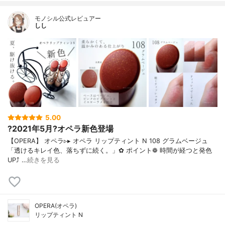
モノシル公式レビュアー
しし
5.00
?2021年5月?オペラ新色登場
【OPERA】 オペラ▹▸ オペラ リップティント N 108 グラムベージュ
「透けるキレイ色、落ちずに続く。」✿ ポイント❁︎ 時間が経つと発色
UP⤴ …
続きを見る
OPERA(オペラ)
リップティント N