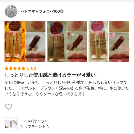
バドママ★フォロバ100◎
5.00
しっとりした使用感と透けカラーが可愛い。
９月に発売した4色。しっとりした使い心地で、色もちも良いリップで
した。〈10ボルドーブラウン〉深みのある焦げ茶色。特に、冬に使いた
いくなりそうな、ややダークな色…
続きを見る
OPERA(オペラ)
リップティント N