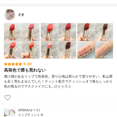
さき
5.00
高発色で唇も荒れない
透け感があるリップで高発色。塗り心地は滑らかで塗りやすい。 私は唇
も全く荒れませんでした！ ティント処方でティッシュオフ後もしっかり
色が残るのでマスクメイクにも…
続きを見る
OPERA(オペラ)
リップティント N