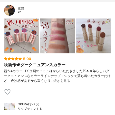
主婦
kh
5.00
秋新作🍁ダークニュアンスカラー
新作4カラーLIPS企画のイミュ様からいただきました🧸🌷今年らしいダ
ークニュアンスなカラーラインナップ！シックで落ち着いたカラーだけ
ど、透け感があるから重くなり…
続きを見る
OPERA(オペラ)
リップティント N