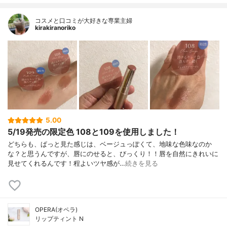
コスメと口コミが大好きな専業主婦
kirakiranoriko
5.00
5/19発売の限定色 108と109を使用しました！
どちらも、ぱっと見た感じは、ベージュっぽくて、地味な色味なのか
な？と思うんですが、唇にのせると、びっくり！！唇を自然にきれいに
見せてくれるんです！程よいツヤ感が…
続きを見る
OPERA(オペラ)
リップティント N