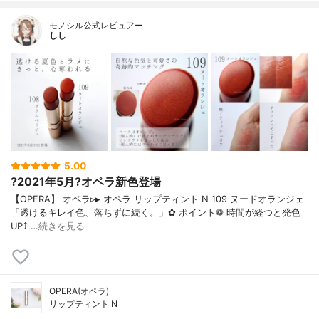
モノシル公式レビュアー
しし
5.00
?2021年5月?オペラ新色登場
【OPERA】 オペラ▹▸ オペラ リップティント N 109 ヌードオランジェ
「透けるキレイ色、落ちずに続く。」✿ ポイント❁︎ 時間が経つと発色
UP⤴ …
続きを見る
OPERA(オペラ)
リップティント N