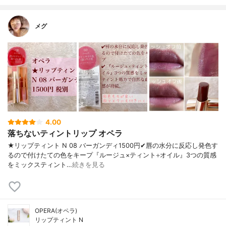
メグ
4.00
落ちないティントリップ オペラ
★リップティント N 08 バーガンディ1500円✔︎唇の水分に反応し発色す
るので付けたての色をキープ『ルージュ×ティント÷オイル』3つの質感
をミックスティント…
続きを見る
OPERA(オペラ)
リップティント N