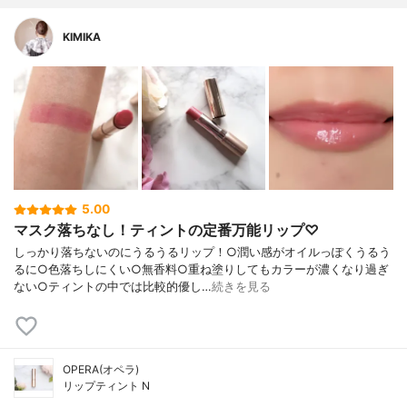
KIMIKA
5.00
マスク落ちなし！ティントの定番万能リップ♡
しっかり落ちないのにうるうるリップ！○潤い感がオイルっぽくうるう
るに○色落ちしにくい○無香料○重ね塗りしてもカラーが濃くなり過ぎ
ない○ティントの中では比較的優し…
続きを見る
OPERA(オペラ)
リップティント N