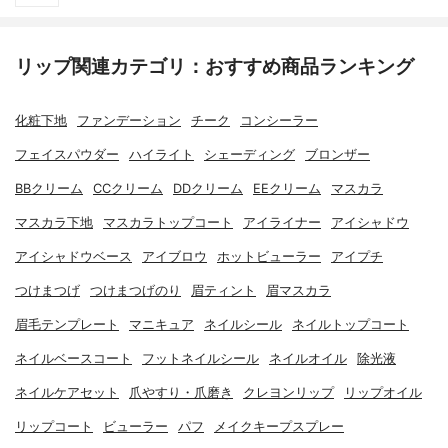
リップ関連カテゴリ：おすすめ商品ランキング
化粧下地
ファンデーション
チーク
コンシーラー
フェイスパウダー
ハイライト
シェーディング
ブロンザー
BBクリーム
CCクリーム
DDクリーム
EEクリーム
マスカラ
マスカラ下地
マスカラトップコート
アイライナー
アイシャドウ
アイシャドウベース
アイブロウ
ホットビューラー
アイプチ
つけまつげ
つけまつげのり
眉ティント
眉マスカラ
眉毛テンプレート
マニキュア
ネイルシール
ネイルトップコート
ネイルベースコート
フットネイルシール
ネイルオイル
除光液
ネイルケアセット
爪やすり・爪磨き
クレヨンリップ
リップオイル
リップコート
ビューラー
パフ
メイクキープスプレー