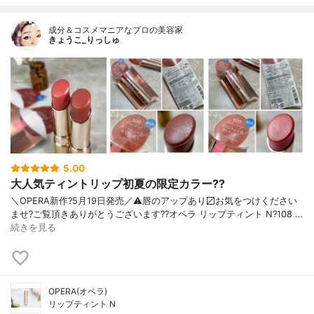
成分＆コスメマニアなプロの美容家
きょうこ_りっしゅ
5.00
大人気ティントリップ初夏の限定カラー??
＼OPERA新作?5月19日発売／ ⚠️唇のアップあり〼 お気をつけください
ませ? ご覧頂きありがとうございます? ?オペラ リップティント N ?108 …
続きを見る
OPERA(オペラ)
リップティント N