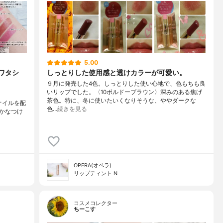
5.00
ワタシ
しっとりした使用感と透けカラーが可愛い。
９月に発売した4色。しっとりした使い心地で、色もちも良
いリップでした。〈10ボルドーブラウン〉深みのある焦げ
茶色。特に、冬に使いたいくなりそうな、ややダークな
オイルを配
色…
続きを見る
かなつけ
OPERA(オペラ)
リップティント N
コスメコレクター
ちーこす