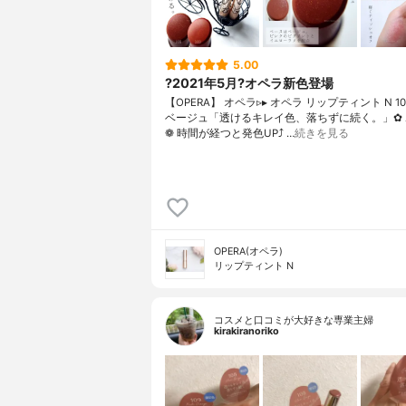
5.00
?2021年5月?オペラ新色登場
【OPERA】 オペラ▹▸ オペラ リップティント N 1
ベージュ「透けるキレイ色、落ちずに続く。」✿
❁︎ 時間が経つと発色UP⤴ …
続きを見る
OPERA(オペラ)
リップティント N
コスメと口コミが大好きな専業主婦
kirakiranoriko