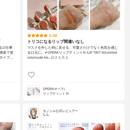
5.00
トリコになるリップ間違いなし
る☑︎仕事
マスクを外した時に見せる、可愛さだけでなく色気を感じ
感覚で使
る口元に。✔︎OPERAリップティントN (LIP TINT N)Limited
タイプ…
colornude kis…
続きを見る
OPERA(オペラ)
リップティント N
モノシル公式レビュアー
しし