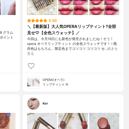
5.00
＼【最新版】大人気OPERAリップティント?全部
見せ♡【全色スウォッチ】／
08 グラム
 ポイント
今回は、今月19日にも新色が発売されましたね！そう！
opera オペラリップティント の全色スウォッチです！✨既
存色はもちろん、限定色までコツコツ コツコツ せ…
続きを
見る
OPERA(オペラ)
リップティント N
Kor