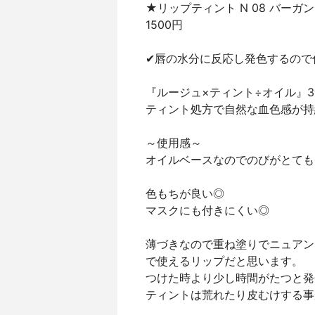
★リップティント N 08 バーガ
1500円
✔︎唇の水分に反応し発色するの
『ルージュ×ティント÷オイル』
ティント処方で自然な血色感が持
～使用感～
オイルベースなのでのびがとても
色もちが良い◎
マスクにも付きにくい◎
薄づきなので重ね塗りでニュアン
で使えるリップだと思います。
つけた時より少し時間がたつと発
ティントは荒れたり皮むけする事