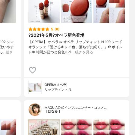
5.00
?2021年5月?オペラ新色登場
02 シマ
【OPERA】 オペラ▹▸ オペラ リップティント N 109 ヌード
使いやす
オランジェ「透けるキレイ色、落ちずに続く。」✿ ポイン
っ…
続き
ト❁︎ 時間が経つと発色UP⤴ …
続きを見る
OPERA(オペラ)
リップティント N
MAQUIA公式インフルエンサー・コスメ…
｜ほなみ｜