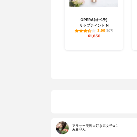
OPERA(オペラ)
リップティント N
3.99
(107)
¥1,650
アラサー美容大好き系女子✰ˊ˗
みみりん