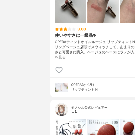
3.00
使いやすさは一級品✨
OPERAティントオイルルージュ リップティントN1
リングベージュ店頭でスウォッチして、あまりの
さと可愛さに購入。ベージュのベースにラメが入
を見る
OPERA(オペラ)
リップティント N
モノシル公式レビュアー
しし