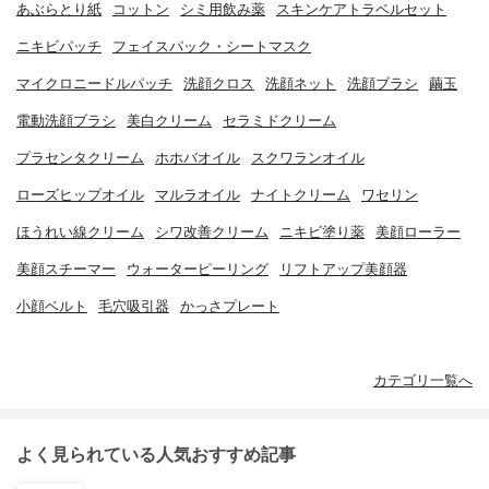
あぶらとり紙
コットン
シミ用飲み薬
スキンケアトラベルセット
ニキビパッチ
フェイスパック・シートマスク
マイクロニードルパッチ
洗顔クロス
洗顔ネット
洗顔ブラシ
繭玉
電動洗顔ブラシ
美白クリーム
セラミドクリーム
プラセンタクリーム
ホホバオイル
スクワランオイル
ローズヒップオイル
マルラオイル
ナイトクリーム
ワセリン
ほうれい線クリーム
シワ改善クリーム
ニキビ塗り薬
美顔ローラー
美顔スチーマー
ウォーターピーリング
リフトアップ美顔器
小顔ベルト
毛穴吸引器
かっさプレート
カテゴリ一覧へ
よく見られている人気おすすめ記事