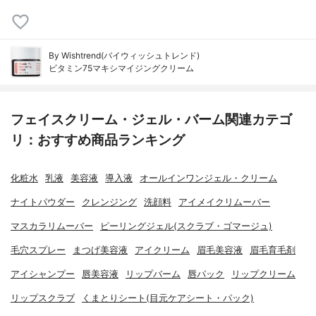
By Wishtrend(バイウィッシュトレンド)
ビタミン75マキシマイジングクリーム
フェイスクリーム・ジェル・バーム関連カテゴ
リ：おすすめ商品ランキング
化粧水
乳液
美容液
導入液
オールインワンジェル・クリーム
ナイトパウダー
クレンジング
洗顔料
アイメイクリムーバー
マスカラリムーバー
ピーリングジェル(スクラブ・ゴマージュ)
毛穴スプレー
まつげ美容液
アイクリーム
眉毛美容液
眉毛育毛剤
アイシャンプー
唇美容液
リップバーム
唇パック
リップクリーム
リップスクラブ
くまとりシート(目元ケアシート・パック)