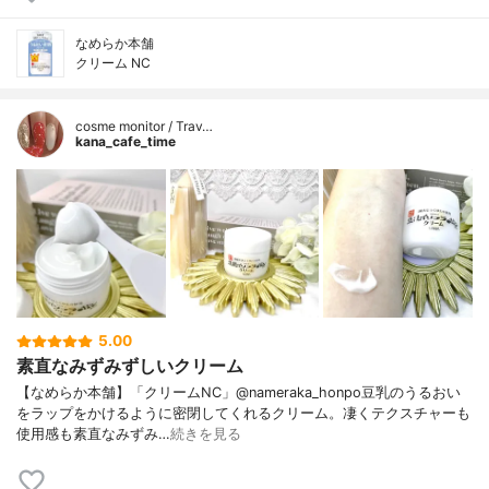
なめらか本舗
クリーム NC
cosme monitor / Trav…
kana_cafe_time
5.00
素直なみずみずしいクリーム
【なめらか本舗】「クリームNC」@nameraka_honpo豆乳のうるおい
をラップをかけるように密閉してくれるクリーム。凄くテクスチャーも
使用感も素直なみずみ…
続きを見る