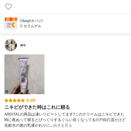
Obagi(オバジ)
C セラムゲル
arc
5.00
ニキビができた時はこれに頼る
ARGITALの商品は凄いリピートしてます?このクリームはニキビできた
時に夜ぬって寝るとびっくりするぐらい良くなってるの??自己流だけど
化粧水の後の乳液がわりに…
続きを見る