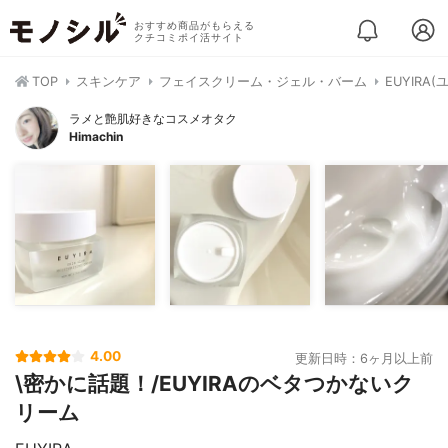
おすすめ商品がもらえる
クチコミポイ活サイト
TOP
スキンケア
フェイスクリーム・ジェル・バーム
EUYIR
ラメと艶肌好きなコスメオタク
Himachin
4.00
更新日時：6ヶ月以上前
\密かに話題！/EUYIRAのベタつかないク
リーム