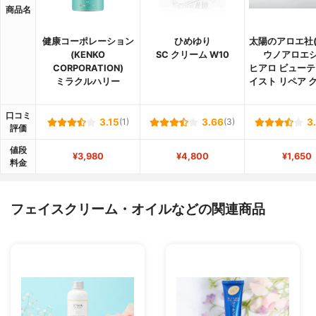
商品名
健康コーポレーション
ひめゆり
太陽のアロエ社
(KENKO
SC クリーム W10
ウノアロエシ
CORPORATION)
ヒアロ ビューテ
ミラクルハリー
イスト リペア 
口コミ
3.15
(1)
3.66
(3)
3
評価
値段
¥3,980
¥4,800
¥1,650
料金
フェイスクリーム・オイルなどの関連商品