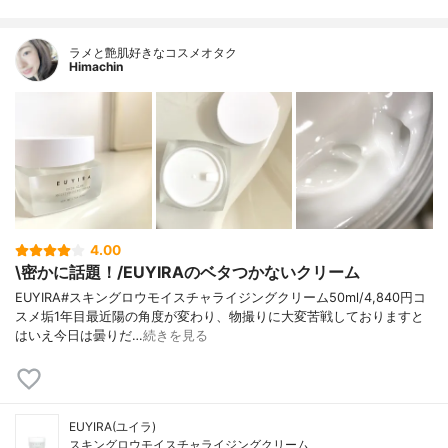
ラメと艶肌好きなコスメオタク
Himachin
4.00
\密かに話題！/EUYIRAのベタつかないクリーム
EUYIRA#スキングロウモイスチャライジングクリーム50ml/4,840円コ
スメ垢1年目最近陽の角度が変わり、物撮りに大変苦戦しておりますと
はいえ今日は曇りだ…
続きを見る
EUYIRA(ユイラ)
スキングロウモイスチャライジングクリーム