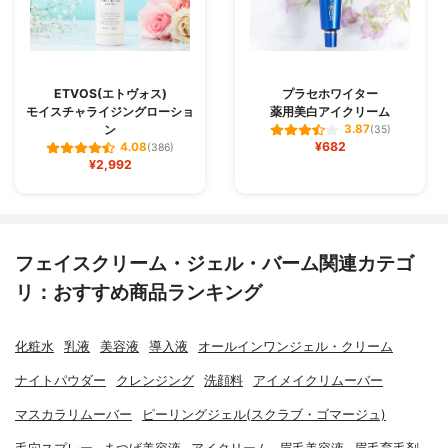
ETVOS(エトヴォス)
プラセホワイター
モイスチャライジングローショ
薬用美白アイクリーム
ン
3.87
(35)
¥682
4.08
(386)
¥2,992
フェイスクリーム・ジェル・バーム関連カテゴ
リ：おすすめ商品ランキング
化粧水
乳液
美容液
導入液
オールインワンジェル・クリーム
ナイトパウダー
クレンジング
洗顔料
アイメイクリムーバー
マスカラリムーバー
ピーリングジェル(スクラブ・ゴマージュ)