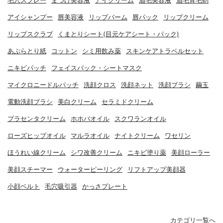
毛穴スプレー
まつげ美容液
アイクリーム
眉毛美容液
眉毛育毛剤
アイシャンプー
唇美容液
リップバーム
唇パック
リップクリーム
リップスクラブ
くまとりシート(目元ケアシート・パック)
あぶらとり紙
コットン
シミ用飲み薬
スキンケアトラベルセット
ニキビパッチ
フェイスパック・シートマスク
マイクロニードルパッチ
洗顔クロス
洗顔ネット
洗顔ブラシ
繭玉
電動洗顔ブラシ
美白クリーム
セラミドクリーム
プラセンタクリーム
ホホバオイル
スクワランオイル
ローズヒップオイル
マルラオイル
ナイトクリーム
ワセリン
ほうれい線クリーム
シワ改善クリーム
ニキビ塗り薬
美顔ローラー
美顔スチーマー
ウォーターピーリング
リフトアップ美顔器
小顔ベルト
毛穴吸引器
かっさプレート
カテゴリ一覧へ