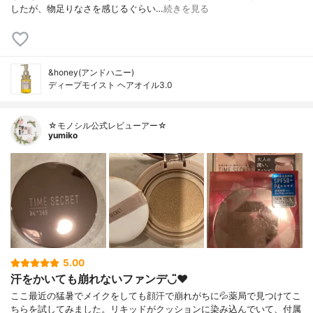
したが、物足りなさを感じるぐらい…
続きを見る
&honey(アンドハニー)
ディープモイスト ヘアオイル3.0
☆モノシル公式レビューアー☆
yumiko
5.00
汗をかいても崩れないファンデ◡̈♥︎
ここ最近の猛暑でメイクをしても顔汗で崩れがちに💦薬局で見つけてこ
ちらを試してみました。リキッドがクッションに染み込んでいて、付属