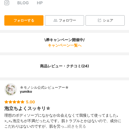
BLOG
HP
フォローする
フォロワー
シェア
\🎁キャンペーン開催中/
キャンペーン一覧へ
商品レビュー・クチコミ(24)
☆モノシル公式レビューアー☆
yumiko
5.00
泡立ちよくスッキリ☆
理想のボディソープになかなか出会えなくて我慢して使ってました｡
>_<｡泡立ちが不満だったんです。肌トラブルとかはないので、成分に
こだわりはないのですが、肌を労っ…
続きを見る