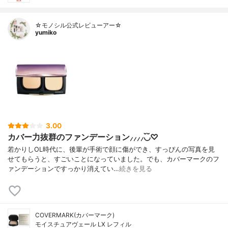
☆モノシル公式レビューアー☆
yumiko
3.00
カバー力抜群のファンデーション⸝⸝⸝⸝◟̆◞̆♡
若かりしOL時代に、後輩が手術で顔に傷ができ、すっぴんの写真を見
せてもらうと、すごいことになっていました。でも、カバーマークのフ
ァンデーションですっかり消えてい…
続きを見る
COVERMARK(カバーマーク)
モイスチュアヴェール LX レフィル