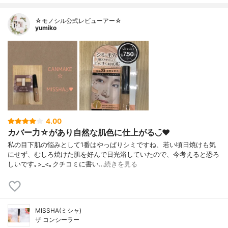
☆モノシル公式レビューアー☆
yumiko
4.00
カバー力☆があり自然な肌色に仕上がる◡̈♥︎
私の目下肌の悩みとして1番はやっぱりシミですね、若い頃日焼けも気
にせず、むしろ焼けた肌を好んで日光浴していたので、今考えると恐ろ
しいです｡>_<｡クチコミに書い…
続きを見る
MISSHA(ミシャ)
ザ コンシーラー