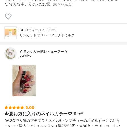
た?そんな中、母が未だに愛…
続きを見る
DHC(ディーエイチシー)
サンカットQ10 パーフェクトミルク
☆モノシル公式レビューアー☆
yumiko
5.00
今夏お気に入りのネイルカラー♡◡̈⃝⋆*
DAISOで人気のプチプラのネイル?ソンプチューのネイルずっと気にな
っていて購入しました♪フランス製??220円で全86色！オイルコートと