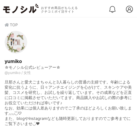
おすすめ商品がもらえる
クチコミポイ活サイト
TOP
yumiko
☆モノシル公式レビューアー☆
@yumiko / 女性
旦那さんと愛犬ごまちゃんと3人暮らしの普通の主婦です。年齢による
変化に抗うように、日々アンチエイジングを心がけて、スキンケアや美
髪、コスメを研究し、お試しを繰り返しています。その成果などを正直
に口コミに掲載させていただいてます。商品購入やお試しの際の参考に
お役立ていただければ幸いです♪
なお、効果には個人差ありますのでご了承のほどよろしくお願い致しま
す⸝⸝⸝⸝◟̆◞̆♡
また、blogやInstagramなども随時更新しておりますのでご参考までに
ご覧下さいませ◡̈♥︎