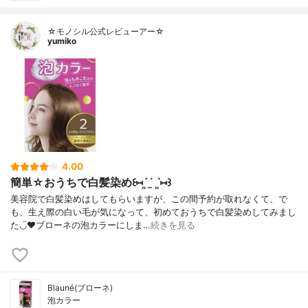
☆モノシル公式レビューアー☆
yumiko
4.00
簡単☆おうちで白髪染め꒰⑅ˊ͈ ˙̫ ˋ͈⑅꒱
美容院で白髪染めはしてもらいますが、この間予約が取れなくて、で
も、生え際の白い毛が気になって、初めておうちで白髪染めしてみまし
た◡̈♥︎ブローネの泡カラーにしま…
続きを見る
Blauné(ブローネ)
泡カラー