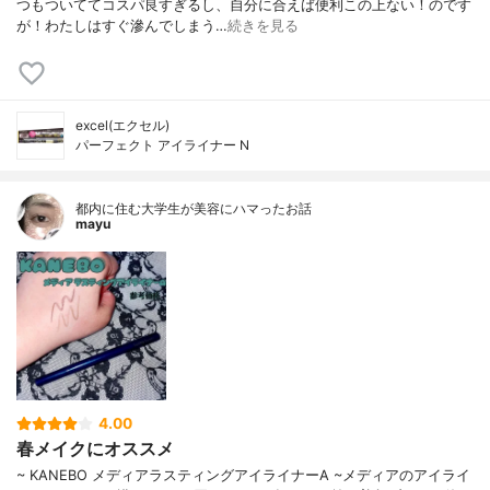
つもついててコスパ良すぎるし、自分に合えば便利この上ない！のです
が！わたしはすぐ滲んでしまう…
続きを見る
excel(エクセル)
パーフェクト アイライナー N
都内に住む大学生が美容にハマったお話
mayu
4.00
春メイクにオススメ
~ KANEBO メディアラスティングアイライナーA ~メディアのアイライ