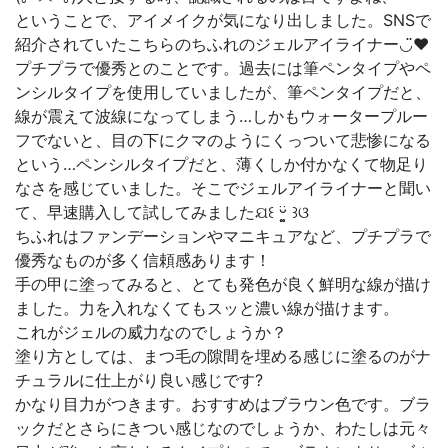
ということで、アイメイクが気になり出しました。SNSで
紹介されていたこちらのちふれのジェルアイライナー◡̈♥︎
プチプラで優秀とのことです。過去には筆ペンタイプやペ
ンシルタイプを使用していましたが、筆ペンタイプだと、
線が震えて波線になってしまう…しかもウォータープルー
フでないと、目の下にクマのようにくっついて悲惨になる
という…ペンシルタイプだと、薄くしか付かなくて物足り
なさを感じていました。そこでジェルアイライナーと聞い
て、早速購入して試してみましたଯ꒰ ᵕ͚̈ ꒱ଓ
ちふれはファンデーションやマニキュアなど、プチプラで
優秀なものが多く信頼感あります！
手の甲に塗ってみると、とても発色が良く鮮明な線が描け
ました。力を入れなくてもスッと濃い線が描けます。
これがジェルの威力なのでしょうか？
塗り方としては、まつ毛の隙間を埋める感じに塗るのがナ
チュラルに仕上がり良い感じです?
かなり目力がつきます。おすすめはブラウン色です。ブラ
ックだとさらにきつい感じなのでしょうか、わたしは元々