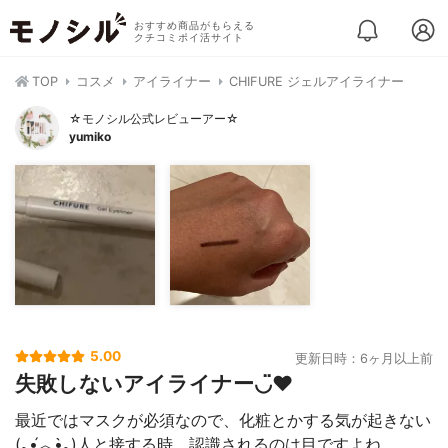
おすすめ商品がもらえる
クチコミポイ活サイト
TOP
コスメ
アイライナー
CHIFURE ジェルアイライナー
☆モノシル公式レビューアー☆
yumiko
5.00
更新日時：6ヶ月以上前
失敗しないアイライナー◡̈♥︎
最近ではマスクが必須なので、化粧とかする気が起きない
(｡•́︿•̀｡)人と接する時、認識されるのは目ですよね、