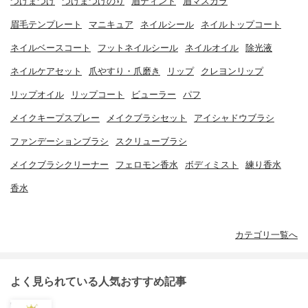
つけまつげ
つけまつげのり
眉ティント
眉マスカラ
眉毛テンプレート
マニキュア
ネイルシール
ネイルトップコート
ネイルベースコート
フットネイルシール
ネイルオイル
除光液
ネイルケアセット
爪やすり・爪磨き
リップ
クレヨンリップ
リップオイル
リップコート
ビューラー
パフ
メイクキープスプレー
メイクブラシセット
アイシャドウブラシ
ファンデーションブラシ
スクリューブラシ
メイクブラシクリーナー
フェロモン香水
ボディミスト
練り香水
香水
カテゴリ一覧へ
よく見られている人気おすすめ記事