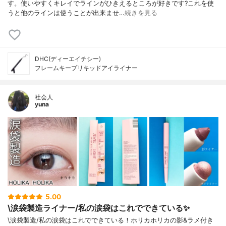
す。使いやすくキレイでラインがひきえるところが好きです?これを使
うと他のラインは使うことが出来ませ…
続きを見る
DHC(ディーエイチシー)
フレームキープリキッドアイライナー
社会人
yuna
5.00
\涙袋製造ライナー/私の涙袋はこれでできている✨
\涙袋製造/私の涙袋はこれでできている！ホリカホリカの影&ラメ付き