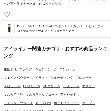
ったアイライナーあまりの…
続きを見る
DOLCE＆GABBANA BEAUTY(ドルチェ＆ガッバーナ ビューティ)
ロイヤルカジャール アイパウダーライナー
アイライナー関連カテゴリ：おすすめ商品ランキ
ング
化粧下地
ファンデーション
チーク
コンシーラー
フェイスパウダー
ハイライト
シェーディング
ブロンザー
BBクリーム
CCクリーム
DDクリーム
EEクリーム
マスカラ
マスカラ下地
マスカラトップコート
アイシャドウ
アイシャドウベース
アイブロウ
ホットビューラー
アイプチ