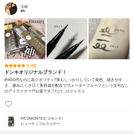
主婦
kh
5.00
ドンキオリジナルブランド！
約600円なのに高クオリティ?筆もしっかりしていて発色、描きやす
さ、滲みにくさ◎！美容成分配合でウォータープルーフという文句なし
のアイライナー??お湯でオフだけ…
続きを見る
PICOMONTE(ピコモンテ)
ビューティフルライナー