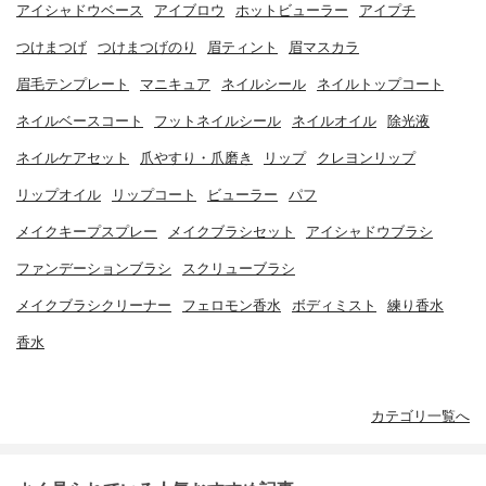
アイシャドウベース
アイブロウ
ホットビューラー
アイプチ
つけまつげ
つけまつげのり
眉ティント
眉マスカラ
眉毛テンプレート
マニキュア
ネイルシール
ネイルトップコート
ネイルベースコート
フットネイルシール
ネイルオイル
除光液
ネイルケアセット
爪やすり・爪磨き
リップ
クレヨンリップ
リップオイル
リップコート
ビューラー
パフ
メイクキープスプレー
メイクブラシセット
アイシャドウブラシ
ファンデーションブラシ
スクリューブラシ
メイクブラシクリーナー
フェロモン香水
ボディミスト
練り香水
香水
カテゴリ一覧へ