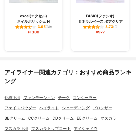
excel(エクセル)
FASIO(ファシオ)
ネイルポリッシュ N
ミネラルベース ポアクリア
3.95
3.73
(39)
(2)
¥1,100
¥977
アイライナー関連カテゴリ：おすすめ商品ランキ
ング
化粧下地
ファンデーション
チーク
コンシーラー
フェイスパウダー
ハイライト
シェーディング
ブロンザー
BBクリーム
CCクリーム
DDクリーム
EEクリーム
マスカラ
マスカラ下地
マスカラトップコート
アイシャドウ