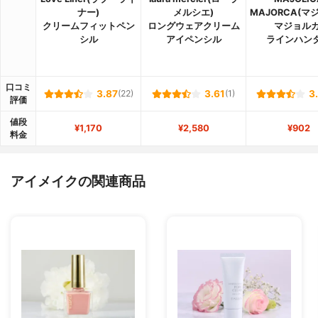
ナー)
メルシエ)
MAJORCA(マ
クリームフィットペン
ロングウェアクリーム
マジョルカ
シル
アイペンシル
ラインハン
口コミ
3.87
(22)
3.61
(1)
3
評価
値段
¥1,170
¥2,580
¥902
料金
アイメイクの関連商品