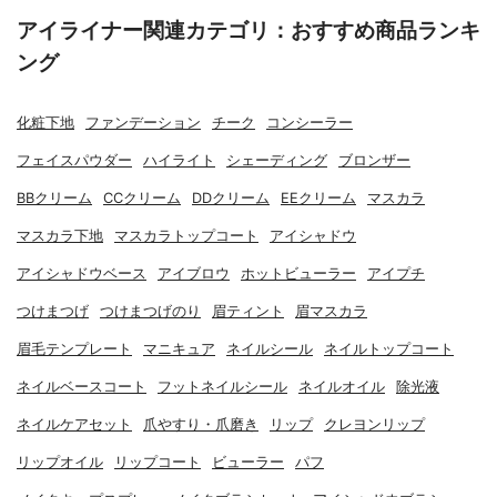
アイライナー関連カテゴリ：おすすめ商品ランキ
ング
化粧下地
ファンデーション
チーク
コンシーラー
フェイスパウダー
ハイライト
シェーディング
ブロンザー
BBクリーム
CCクリーム
DDクリーム
EEクリーム
マスカラ
マスカラ下地
マスカラトップコート
アイシャドウ
アイシャドウベース
アイブロウ
ホットビューラー
アイプチ
つけまつげ
つけまつげのり
眉ティント
眉マスカラ
眉毛テンプレート
マニキュア
ネイルシール
ネイルトップコート
ネイルベースコート
フットネイルシール
ネイルオイル
除光液
ネイルケアセット
爪やすり・爪磨き
リップ
クレヨンリップ
リップオイル
リップコート
ビューラー
パフ