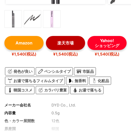
Yahoo!
Amazon
楽天市場
ショッピング
¥1,540(税込)
¥1,540(税込)
¥1,540(税込)
発色が良い
ペンシルタイプ
市販品
お湯で落ちるフィルムタイプ
無香料
化粧品
韓国コスメ
カラバリ豊富
お湯で落ちる
メーカー会社名
DYD Co., Ltd.
内容量
0.5g
色・カラー展開数
12色
原産国
韓国