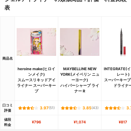
表
商品名
heroine make(ヒロイ
MAYBELLINE NEW
INTEGRATE
ンメイク)
YORK(メイベリン ニュ
レート)
スムースリキッドアイ
ーヨーク)
スーパーキープ
ライナー スーパーキー
ハイパーシャープ ライ
ドライナ
プ
ナー R
口コミ
3.97
(51)
3.85
(43)
3.
評価
値段
¥796
¥1,074
¥817
料金