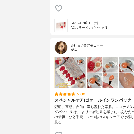
COCOCHI(ココチ)
AGスリーピングパックN
会社員 / 美容モニター
みこ
5.00
スペシャルケアに!オールインワンパック
翌朝、実感。自信に満ち溢れた素肌。ココチ AG
グパック N は、 より一層効果を感じたいあなた
の最後にひと手間、 いつものスキンケアでは感じ
見る