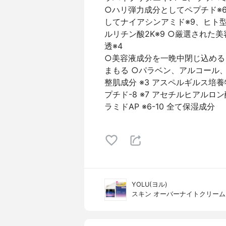
○ハリ弾力成分としてペプチド※6
してナイアシンアミド※9、ヒト型
ルリチン酸2K※9 ○厳選され
透※4
○美容液成分を一晩中閉じ込める
まもる ○パラベン、アルコール、鉱
整肌成分 ※3 アスペルギルス培養物
プチド-8 ※7 アセチルヒアルロン酸
ラミドAP ※6-10 全て保湿成分
YOLU(ヨル)
スキン オーバーナイトクリーム