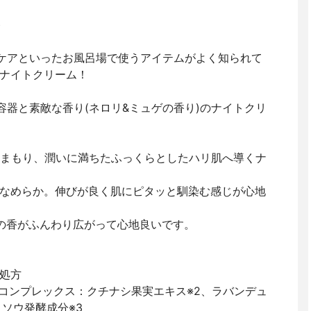
ト
ィケアといったお風呂場で使うアイテムがよく知られて
ナイトクリーム！
容器と素敵な香り(ネロリ&ミュゲの香り)のナイトクリ
をまもり、潤いに満ちたふっくらとしたハリ肌へ導くナ
なめらか。伸びが良く肌にピタッと馴染む感じが心地
の香がふんわり広がって心地良いです。
処方
トコンプレックス：クチナシ果実エキス※2、ラバンデュ
ソウ発酵成分※3