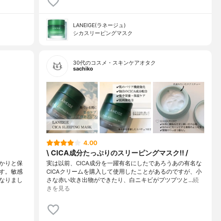
LANEIGE(ラネージュ)
シカスリーピングマスク
30代のコスメ・スキンケアオタク
sachiko
4.00
\ CICA成分たっぷりのスリーピングマスク‼︎ /
かりと保
実は以前、CICA成分を一躍有名にしたであろうあの有名な
す。敏感
CICAクリームを購入して使用したことがあるのですが、小
なりまし
さな赤い吹き出物ができたり、白ニキビがプツプツと…
続
きを見る