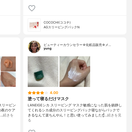
COCOCHI(ココチ)
AGスリーピングパックN
ビューティーカウンセラー☆化粧品販売☆メ…
yung
4.00
塗って寝るだけマスク
スリーピン
LANEIGEシカ スリーピング マスク敏感になった肌を鎮静し
の夜のケア
てくれるシカ成分のスリーピングパック寝ながらパックで
…
続きを
きるなんて楽ちんやん！と思い使ってみました☝️…
続きを見
る