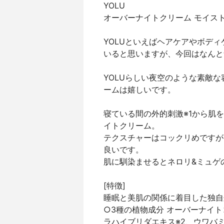
YOLU
オーバーナイトクリーム モイス
YOLUといえばヘアケアやボデ
いると思いますが、今回はなんと
YOLUらしい夜空のような素敵な
ームは嬉しいです。
寝ている間の外的刺激※1から肌
イトクリーム。
テクスチャーはコックリめですが
良いです。
肌に馴染ませるとネロリ&ミュゲ
[特徴]
睡眠と美肌の関係に着目した独自
○3種の植物成分 オーバーナイ
ラハイブリダエキス※2、ウワバミ