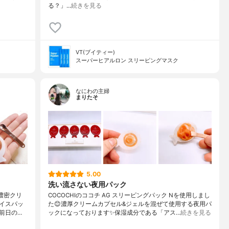
る？」…
続きを見る
VT(ブイティー)
スーパーヒアルロン スリーピングマスク
なにわの主婦
まりたそ
5.00
洗い流さない夜用パック
✨濃密クリ
COCOCHIのココチ AG スリーピングパック Nを使用しまし
イスパッ
た😊濃厚クリームカプセル&ジェルを混ぜて使用する夜用パ
前日の…
ックになっております✨保湿成分である「アス…
続きを見る