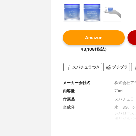
Amazon
¥3,108(税込)
スパチュラつき
プチプラ
メーカー会社名
株式会社ア
内容量
70ml
付属品
スパチュラ
全成分
水、BG、
レハロース
ポリソルベ
(ジメチコ
ノール、ト