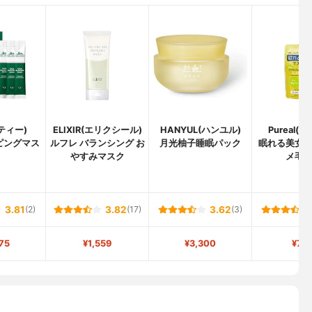
ティー)
ELIXIR(エリクシール)
HANYUL(ハンユル)
Pureal(
ピングマス
ルフレ バランシング お
月光柚子睡眠パック
眠れる美女
やすみマスク
メ毛
3.81
(2)
3.82
(17)
3.62
(3)
75
¥1,559
¥3,300
¥70