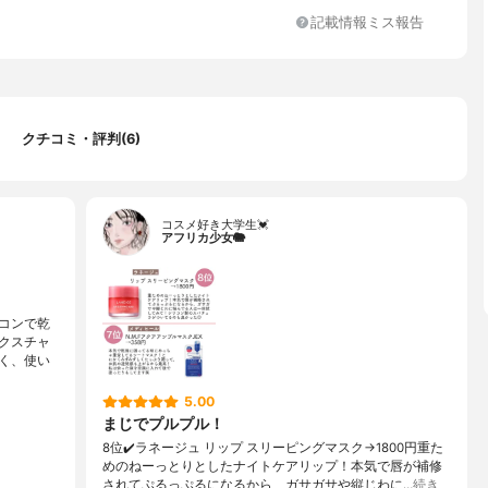
アリン酸ポリグリセリル-3メチルグルコース、1,2-ヘキサンジオー
-2Na、キノア種子エキス、アルギン酸K、硫酸Mg、塩化Ca、ヒドロ
記載情報ミス報告
ルビスパルミタミドMEA、β-グルカン、リモネン、ラウリルカルバ
リン、リナロール、硫酸マンガン、メマツヨイグサ根エキス、エタ
酸亜鉛、カプリリルグリコール、ソルビン酸K、アンズ果実エキ
酸、青1、トコフェロール、ヒアルロン酸Na、アスコルビルグルコ
クチコミ・評判(6)
ベンダーの香り
コスメ好き大学生💓
アフリカ少女🐘
コンで乾
クスチャ
く、使い
5.00
まじでプルプル！
8位✔️ラネージュ リップ スリーピングマスク→1800円重た
めのねーっとりとしたナイトケアリップ！本気で唇が補修
されてぷるっぷるになるから、ガサガサや縦じわに…
続き