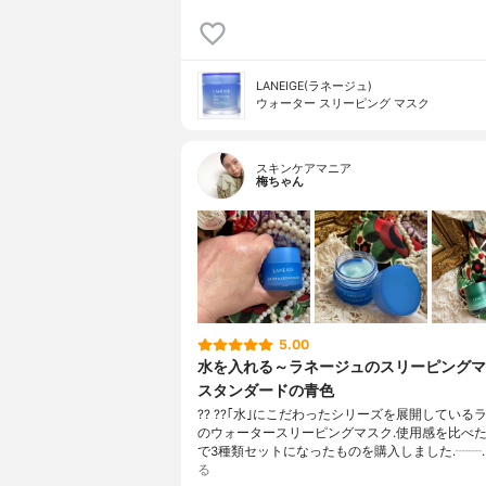
LANEIGE(ラネージュ)
ウォーター スリーピング マスク
スキンケアマニア
梅ちゃん
5.00
水を入れる～ラネージュのスリーピングマ
スタンダードの青色
?? ??｢水｣にこだわったシリーズを展開している
のウォータースリーピングマスク.使用感を比べ
で3種類セットになったものを購入しました.┈┈
る