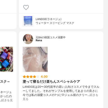
LANEIGE(ラネージュ)
ウォーター スリーピング マスク
元BAの韓国コスメ溺愛中
Rena
4.00
スク～
塗って寝るだけ楽ちんスペシャルケア
LANEIGEは20〜30代前半の若い人向けコスメで今までスル
ーしてました。それがサンプルを使用してあまりの良さに
ラネージュ
今では私の溺愛コスメの1つに♡ジェル状のクリー…
続きを
たかったの
見る
…
続きを見