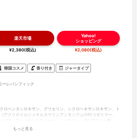
Yahoo!
楽天市場
ショッピング
¥2,380(税込)
¥2,080(税込)
韓国コスメ
香り付き
ジャータイプ
モーレパシフィック
シクロペンタシロキサン、グリセリン、シクロヘキサシロキサン、ト
、(アクリロイルジメチルタウリンアンモニウム/VP)コポリマー、
ート20、フェノキシエタノール、ジメチコン、ポリアクリル酸、
ン/ビニルジメチコン)クロスポリマー、プロパンジオール、ジメチコ
もっと見る
ロメタミン、エチルヘキシルグリセリン、ベヘン酸ステアリル、香