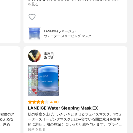
を見る
LANEIGE(ラネージュ)
ウォーター スリーピング マスク
事務員
あづさ
4.00
LANEIGE Water Sleeping Mask EX
回程度のス
肌の明度を上げ、いきいきとさせるフェイスマスク。?ウォ
るぷるな
ータースリーピングマスクとは↳寝ている間に水分を集中
、厚め
的に満たし 肌の奥深くにしっとり感を与えます。 ブライ…
続きを見る