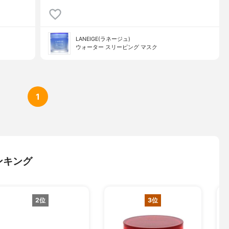
LANEIGE(ラネージュ)
ウォーター スリーピング マスク
1
ンキング
2位
3位