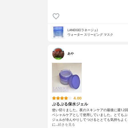
LANEIGE(ラネージュ)
ウォーター スリーピング マスク
あや
4.00
ぷるぷる保水ジェル
使い切りました。夜のスキンケアの最後に週1.2
ペシャルケアとして使用していました。とてもぷ
ジェルが冷んやりしてつけるととても気持ちよく
に…
続きを見る