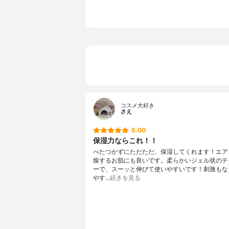
料、ジステ
ル、EDTA
キシプロピ
ミン酸イヌ
ノール、硫
ス、クエン
シド
香り
微香料、ラ
コスメ大好き
さえ
5.00
保湿力ならこれ！！
べたつかずにただただ、保湿してくれます！エア
燥するお肌にも良いです。柔らかいジェル状のテ
ーで、スーッと伸びて使いやすいです！刺激もな
やす…
続きを見る