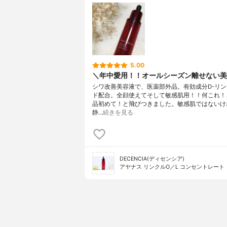
5.00
＼年中愛用！！オールシーズン離せない美
シワ改善美容液で、医薬部外品。有効成分D-リ
ド配合。全顔使えてそして敏感肌用！！何これ！
品初めて！と飛びつきました。敏感肌ではないけ
静…
続きを見る
DECENCIA(ディセンシア)
アヤナス リンクルO／L コンセントレート