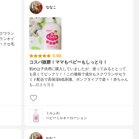
ななこ
クワラン
ランオイ
！クセ毛
5.00
コスパ抜群！ママもベビーもしっとり！
初めは子供用に購入していましたが、使ってみるととって
も良くてビックリ！！この価格で成分もスクワランやセラ
ミド配合で高保湿&低刺激。ポンプタイプで楽々！赤ちゃん
も…
続きを見る
ミルふわ
ベビーミルキーローション
ななこ