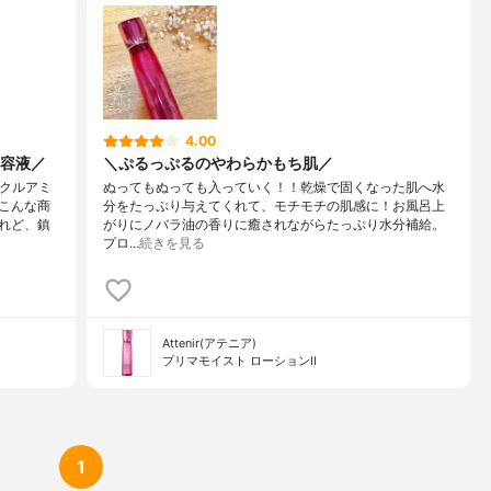
4.00
容液／
＼ぷるっぷるのやわらかもち肌／
ンクルアミ
ぬってもぬっても入っていく！！乾燥で固くなった肌へ水
こんな商
分をたっぷり与えてくれて、モチモチの肌感に！お風呂上
れど、鎮
がりにノバラ油の香りに癒されながらたっぷり水分補給。
プロ…
続きを見る
Attenir(アテニア)
プリマモイスト ローションII
1