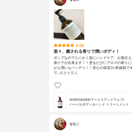
5.00
楽々、癒される香りで潤いボディ！
ポンプなのでとにかく楽にハンドケア、お風呂上
身ケアが出来ます！！塗るたびにアロマの香りに
がら潤いもバッチリ！！安心の保湿力♪乾燥肌で
で…
続きを見る
MARKS&WEB(マークスアンドウェブ)
ハーバルボディ＆ハンド トリートメント
ななこ