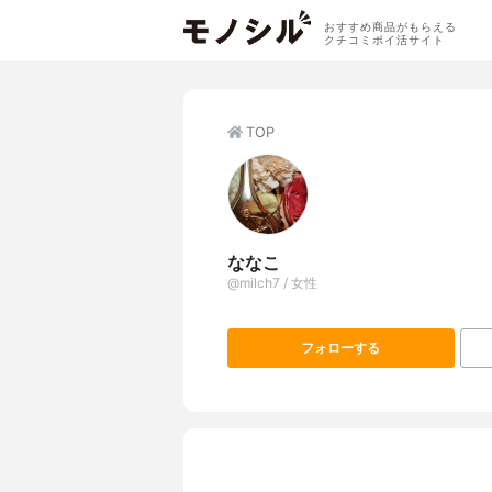
おすすめ商品がもらえる
クチコミポイ活サイト
TOP
ななこ
@milch7 / 女性
フォローする