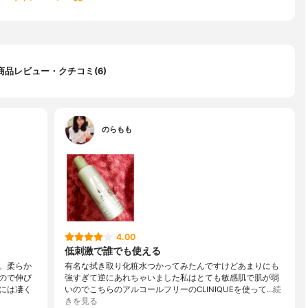
商品レビュー・クチコミ(6)
のらもも
4.00
低刺激で誰でも使える
。柔らか
有名な拭き取り化粧水つかってみたんですけどあまりにも
ので伸び
強すぎて逆にあれちゃいました私はとても敏感肌で肌が弱
には凄く
いのでこちらのアルコールフリーのCLINIQUEを使って…
続
きを見る