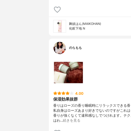
舞妓はん(MAIKOHAN)
化粧下地 N
のらもも
4.00
保湿効果抜群
香りはローズの香り睡眠時にリラックスできる香
私自身はローズあまり好きでないのですがこれは
香りが強くなくて違和感なしでつけれます。テク
はわ…
続きを見る