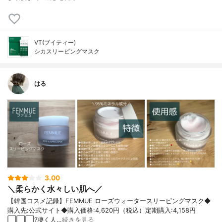
VT(ブイティー)
シカスリーピングマスク
はる
3.00
＼柔らかく水々しい肌へ／
【韓国コスメ記録】FEMMUE ローズウォータースリーピングマスク◆
購入先:公式サイト◆購入価格:4,620円（税込）定期購入:4,158円
⬜️⬜️⬜️?凄く人…
続きを見る