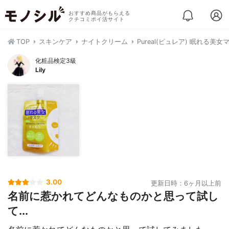
おすすめ商品がもらえる
クチコミポイ活サイト
TOP
スキンケア
ナイトクリーム
Pureal(ピュレア) 眠れる美
化粧品検定3級
Lily
3.00
更新日時：6ヶ月以上前
名前に惹かれてどんなものかと思って試し
て...