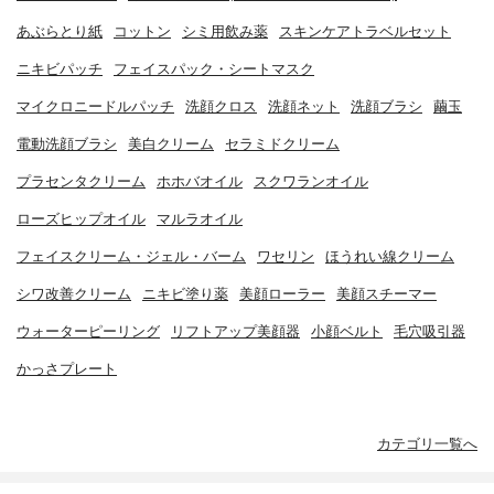
あぶらとり紙
コットン
シミ用飲み薬
スキンケアトラベルセット
ニキビパッチ
フェイスパック・シートマスク
マイクロニードルパッチ
洗顔クロス
洗顔ネット
洗顔ブラシ
繭玉
電動洗顔ブラシ
美白クリーム
セラミドクリーム
プラセンタクリーム
ホホバオイル
スクワランオイル
ローズヒップオイル
マルラオイル
フェイスクリーム・ジェル・バーム
ワセリン
ほうれい線クリーム
シワ改善クリーム
ニキビ塗り薬
美顔ローラー
美顔スチーマー
ウォーターピーリング
リフトアップ美顔器
小顔ベルト
毛穴吸引器
かっさプレート
カテゴリ一覧へ