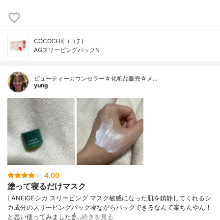
COCOCHI(ココチ)
AGスリーピングパックN
ビューティーカウンセラー☆化粧品販売☆メ…
yung
4.00
塗って寝るだけマスク
LANEIGEシカ スリーピング マスク敏感になった肌を鎮静してくれるシ
カ成分のスリーピングパック寝ながらパックできるなんて楽ちんやん！
と思い使ってみました☝️…
続きを見る