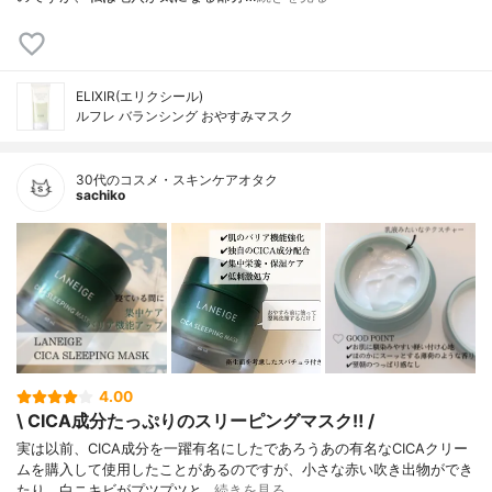
ELIXIR(エリクシール)
ルフレ バランシング おやすみマスク
30代のコスメ・スキンケアオタク
sachiko
4.00
\ CICA成分たっぷりのスリーピングマスク‼︎ /
実は以前、CICA成分を一躍有名にしたであろうあの有名なCICAクリー
ムを購入して使用したことがあるのですが、小さな赤い吹き出物ができ
たり、白ニキビがプツプツと…
続きを見る