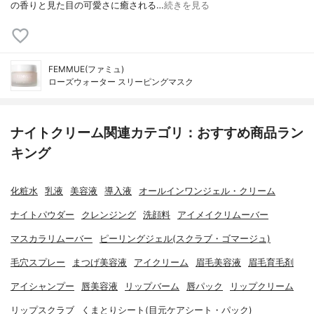
の香りと見た目の可愛さに癒される…
続きを見る
FEMMUE(ファミュ)
ローズウォーター スリーピングマスク
ナイトクリーム関連カテゴリ：おすすめ商品ラン
キング
化粧水
乳液
美容液
導入液
オールインワンジェル・クリーム
ナイトパウダー
クレンジング
洗顔料
アイメイクリムーバー
マスカラリムーバー
ピーリングジェル(スクラブ・ゴマージュ)
毛穴スプレー
まつげ美容液
アイクリーム
眉毛美容液
眉毛育毛剤
アイシャンプー
唇美容液
リップバーム
唇パック
リップクリーム
リップスクラブ
くまとりシート(目元ケアシート・パック)