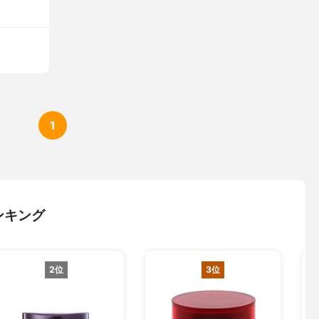
1
ンキング
2位
3位