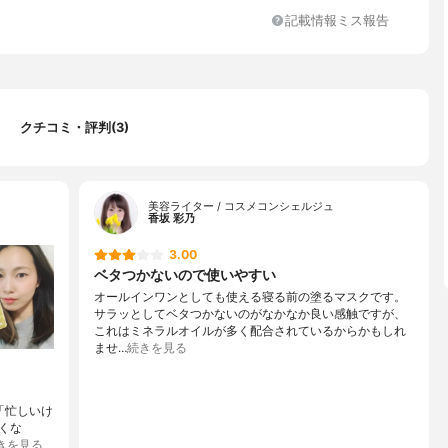
ツレ油、セージ油、、ラベンダー油ローズマリー油、ローマカミツ
ーツリー葉油、香料
記載情報ミス報告
クチコミ・評判(3)
美容ライター / コスメコンシェルジュ
香坂 彩乃
3.00
ベタつかないので使いやすい
オールインワンとしても使える寝る前の塗るマスクです。
サラッとしてベタつかないのがなかなか良い感触ですが、
これはミネラルオイルが多く配合されているからかもしれ
ませ…
続きを見る
l「忙しいけ
くな
きを見る