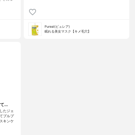
Pureal(ピュレア)
眠れる美女マスク【キメ毛穴】
...
したジェ
てプルプ
スキンケ