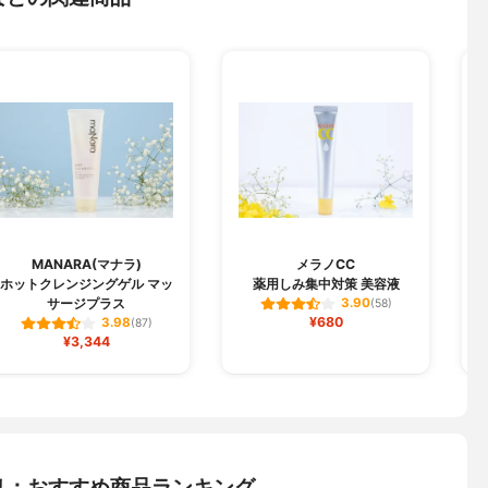
MANARA(マナラ)
メラノCC
ホットクレンジングゲル マッ
薬用しみ集中対策 美容液
サージプラス
3.90
(58)
¥680
3.98
(87)
¥3,344
リ：おすすめ商品ランキング