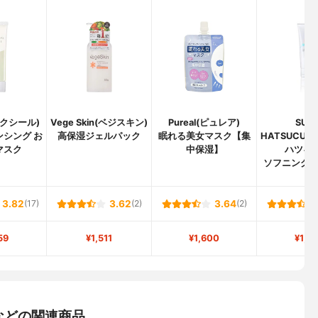
エリクシール)
Vege Skin(ベジスキン)
Pureal(ピュレア)
SUIK
ンシング お
高保湿ジェルパック
眠れる美女マスク【集
HATSUCUR
マスク
中保湿】
ハツキュ
ソフニング
ク
3.82
(17)
3.62
(2)
3.64
(2)
59
¥1,511
¥1,600
¥1,9
などの関連商品