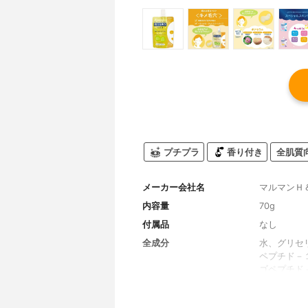
プチプラ
香り付き
全肌質
メーカー会社名
マルマンＨ
内容量
70g
付属品
なし
全成分
水、グリセ
ペプチド－
ゴペプチド
０－３０）
Ｎａ、ＨＥ