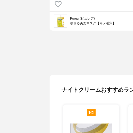
Pureal(ピュレア)
眠れる美女マスク【キメ毛穴】
ナイトクリームおすすめラ
1位