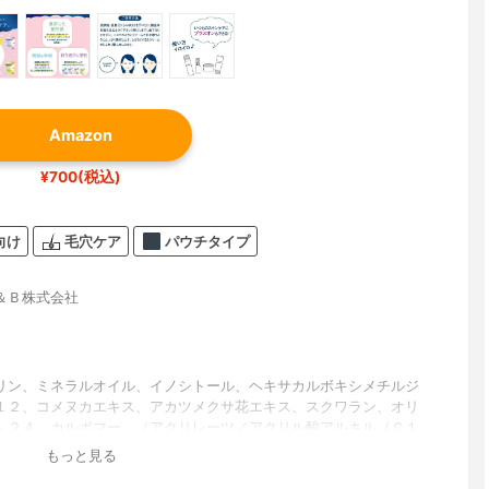
Amazon
¥700(税込)
向け
毛穴ケア
パウチタイプ
＆Ｂ株式会社
リン、ミネラルオイル、イノシトール、ヘキサカルボキシメチルジ
１２、コメヌカエキス、アカツメクサ花エキス、スクワラン、オリ
－２４、カルボマー、（アクリレーツ／アクリル酸アルキル（Ｃ１
）クロスポリマー、ＢＧ、ＰＧ、安息香酸、安息香酸Ｎａ、水酸化
もっと見る
ＤＴＡ－３Ｎａ、メチルパラベン、フェノキシエタノール、オレン