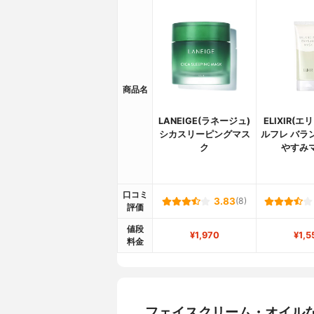
商品名
LANEIGE(ラネージュ)
ELIXIR(
シカスリーピングマス
ルフレ バラ
ク
やすみ
口コミ
3.83
(8)
評価
値段
¥1,970
¥1,5
料金
フェイスクリーム・オイル