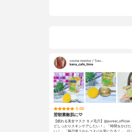
ジ油、カミ
レ油、ティ
香り
香料使用
cosme monitor / Trav…
kana_cafe_time
5.00
翌朝素敵肌に♡
【眠れる美女マスク キメ毛穴】@pureal_officia
どしっかりスキンケアしたい！」「時間をかけた
い！」「毎日使うからコスパも気になる！」…
続