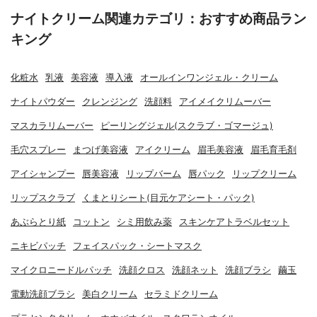
ナイトクリーム関連カテゴリ：おすすめ商品ラン
キング
化粧水
乳液
美容液
導入液
オールインワンジェル・クリーム
ナイトパウダー
クレンジング
洗顔料
アイメイクリムーバー
マスカラリムーバー
ピーリングジェル(スクラブ・ゴマージュ)
毛穴スプレー
まつげ美容液
アイクリーム
眉毛美容液
眉毛育毛剤
アイシャンプー
唇美容液
リップバーム
唇パック
リップクリーム
リップスクラブ
くまとりシート(目元ケアシート・パック)
あぶらとり紙
コットン
シミ用飲み薬
スキンケアトラベルセット
ニキビパッチ
フェイスパック・シートマスク
マイクロニードルパッチ
洗顔クロス
洗顔ネット
洗顔ブラシ
繭玉
電動洗顔ブラシ
美白クリーム
セラミドクリーム