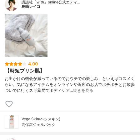
講談社「with」online公式エディ…
島崎レイコ
4.00
【時短プリン肌】
お出かけの機会が減っているのでおウチでの楽しみ、といえばコスメく
らい。気になるアイテムをオンラインや近所のお店でポチポチとお散歩
ついでに行くスギ薬局でボディケア…
続きを見る
Vege Skin(ベジスキン)
高保湿ジェルパック