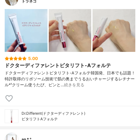
トラネコ
5.00
ドクターディファレントビタリフト-Aフォルテ
ドクターディファレントビタリフト-Aフォルテ韓国発、日本でも話題！
特許取得のリポソーム技術で肌の奥までうるおいチャージするレチナー
ル*¹クリーム使うたび、ピンと…
続きを見る
Dr.Different(ドクターディファレント)
ビタリフトAフォルテ
an＊°