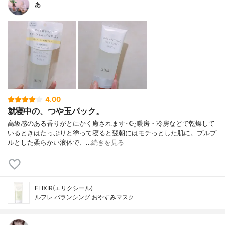
あ
4.00
就寝中の、つや玉パック。
高級感のある香りがとにかく癒されます･☪︎·̩͙暖房・冷房などで乾燥して
いるときはたっぷりと塗って寝ると翌朝にはモチっとした肌に。プルプ
ルとした柔らかい液体で、…
続きを見る
ELIXIR(エリクシール)
ルフレ バランシング おやすみマスク