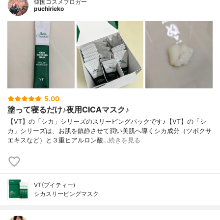
韓国コスメブロガー
puchirieko
5.00
塗って寝るだけ♪夜用CICAマスク♪
【VT】の「シカ」シリーズのスリーピングパックです♪【VT】の「シ
カ」シリーズは、お肌を鎮静させて潤い美肌へ導くシカ成分（ツボクサ
エキスなど）と３重ヒアルロン酸…
続きを見る
VT(ブイティー)
シカスリーピングマスク