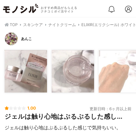
おすすめ商品がもらえる
クチコミポイ活サイト
TOP
スキンケア
ナイトクリーム
ELIXIR(エリクシール) ホワ
あんこ
1.00
更新日時：6ヶ月以上前
ジェルは触り心地はぷるぷるした感し...
ジェルは触り心地はぷるぷるした感じで気持ちいい。