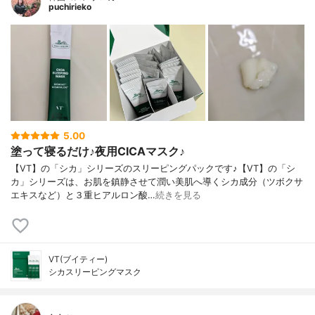
puchirieko
5.00
塗って寝るだけ♪夜用CICAマスク♪
【VT】の「シカ」シリーズのスリーピングパックです♪【VT】の「シ
カ」シリーズは、お肌を鎮静させて潤い美肌へ導くシカ成分（ツボクサ
エキスなど）と３重ヒアルロン酸…
続きを見る
VT(ブイティー)
シカスリーピングマスク