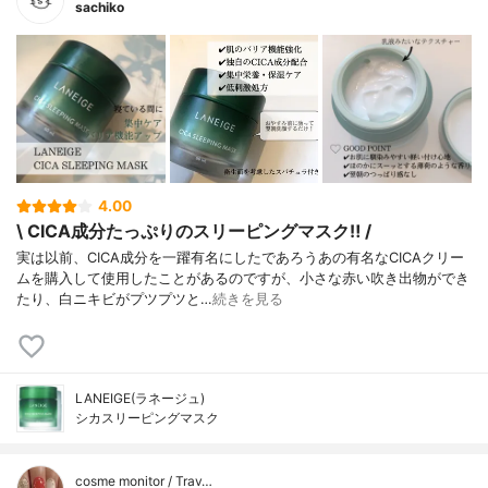
sachiko
4.00
\ CICA成分たっぷりのスリーピングマスク‼︎ /
実は以前、CICA成分を一躍有名にしたであろうあの有名なCICAクリー
ムを購入して使用したことがあるのですが、小さな赤い吹き出物ができ
たり、白ニキビがプツプツと…
続きを見る
LANEIGE(ラネージュ)
シカスリーピングマスク
cosme monitor / Trav…