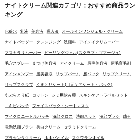
ナイトクリーム関連カテゴリ：おすすめ商品ラン
キング
化粧水
乳液
美容液
導入液
オールインワンジェル・クリーム
ナイトパウダー
クレンジング
洗顔料
アイメイクリムーバー
マスカラリムーバー
ピーリングジェル(スクラブ・ゴマージュ)
毛穴スプレー
まつげ美容液
アイクリーム
眉毛美容液
眉毛育毛剤
アイシャンプー
唇美容液
リップバーム
唇パック
リップクリーム
リップスクラブ
くまとりシート(目元ケアシート・パック)
あぶらとり紙
コットン
シミ用飲み薬
スキンケアトラベルセット
ニキビパッチ
フェイスパック・シートマスク
マイクロニードルパッチ
洗顔クロス
洗顔ネット
洗顔ブラシ
繭玉
電動洗顔ブラシ
美白クリーム
セラミドクリーム
プラセンタクリーム
ホホバオイル
スクワランオイル