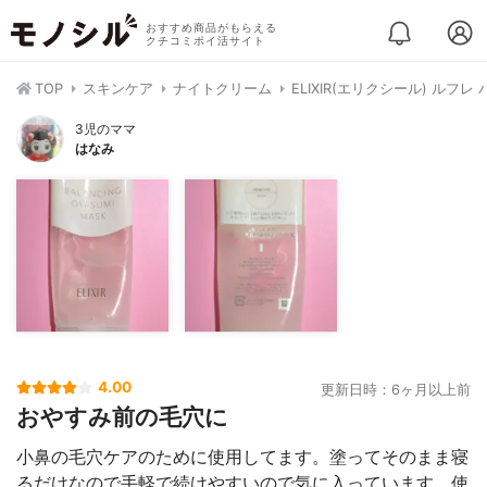
おすすめ商品がもらえる
クチコミポイ活サイト
TOP
スキンケア
ナイトクリーム
ELIXIR(エリクシール) ルフ
3児のママ
はなみ
4.00
更新日時：6ヶ月以上前
おやすみ前の毛穴に
小鼻の毛穴ケアのために使用してます。塗ってそのまま寝
るだけなので手軽で続けやすいので気に入っています。使