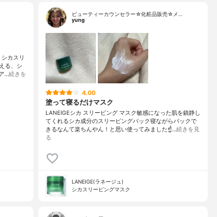
ビューティーカウンセラー☆化粧品販売☆メ…
yung
 シカスリ
える、シ
ア…
続きを
4.00
塗って寝るだけマスク
LANEIGEシカ スリーピング マスク敏感になった肌を鎮静し
てくれるシカ成分のスリーピングパック寝ながらパックで
きるなんて楽ちんやん！と思い使ってみました☝️…
続きを見
る
LANEIGE(ラネージュ)
シカスリーピングマスク