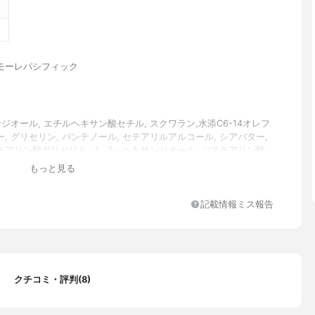
モーレパシフィック
ンジオール, エチルヘキサン酸セチル, スクワラン,水添C6-14オレフ
, グリセリン, パンテノール, セテアリルアルコール, シアバター,
アリン酸グリセリル, １, 2－ヘキサンジオール, ジステアリン酸
リルー３メチルグルコース, ステアリン酸ポリグリセリル－１０, ア
もっと見る
－ヒドロキシエチル, ＢＧ, （アクリレーツ／アクリル酸アルキル
３０））クロスポリマー, カプリル酸グリセリル, エチルヘキシルグ
ＤＴＡ－２Ｎａ, アシアチコシド, Madecassic Acid, イソステアリ
記載情報ミス報告
ン, アシアチン酸, ティーツリー油, アウレオバシジウムプルラン
ヒノキ葉エキス, パルマローザ油, トコフェロール
クチコミ・評判(8)