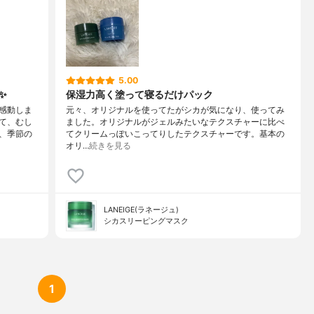
5.00
✨
保湿力高く塗って寝るだけパック
感動しま
元々、オリジナルを使ってたがシカが気になり、使ってみ
て、むし
ました。オリジナルがジェルみたいなテクスチャーに比べ
、季節の
てクリームっぽいこってりしたテクスチャーです。基本の
オリ…
続きを見る
LANEIGE(ラネージュ)
シカスリーピングマスク
1