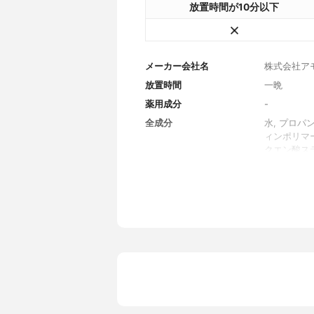
放置時間が10分以下
メーカー会社名
株式会社ア
放置時間
一晩
薬用成分
-
全成分
水, プロパ
ィンポリマー
クエン酸ステ
ポリグリセ
クリル酸２
（Ｃ１０－
リセリン, Ｅ
ン酸ソルビタ
ス培養物, 
内容量
60ml
香り
無香料
製造国
韓国
内容量のバリエーション
-