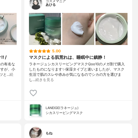
コスメマニア
あひる
5.00
 /
マスクによる肌荒れは、睡眠中に鎮静！
あの有名な
ラネージュシカスリーピングマスクQoo10のメガ割で購入
ですが、小
したものになります✨保湿タイプと迷いましたが、マスク
ツと…
続
生活で肌のスレや赤みが気になるのでシカの方を選びま
し…
続きを見る
LANEIGE(ラネージュ)
シカスリーピングマスク
もね