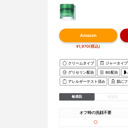
Amazon
¥1,970(税込)
クリームタイプ
ジャータイプ
グリセリン配合
BG配合
アレルギーテスト済み
肌にフ
敏感肌
乾燥肌
オフ時の洗顔不要