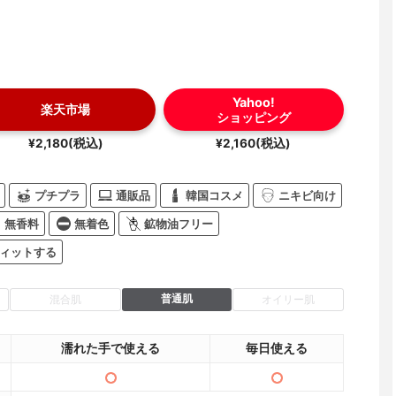
Yahoo!
楽天市場
ショッピング
¥2,180(税込)
¥2,160(税込)
プチプラ
通販品
韓国コスメ
ニキビ向け
無香料
無着色
鉱物油フリー
ィットする
普通肌
混合肌
オイリー肌
濡れた手で使える
毎日使える