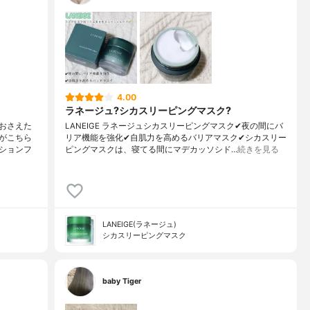
4.00
ラネージュ?シカスリーピングマスク?
おさえた
LANEIGE ラネージュシカスリーピングマスク✔︎夜の間にバ
がこちら
リア機能を強化✔︎自肌力を高めるバリアマスク✔︎シカスリー
ションフ
ピングマスクは、寝てる間にマデカッソシド…
続きを見る
LANEIGE(ラネージュ)
シカスリーピングマスク
baby Tiger