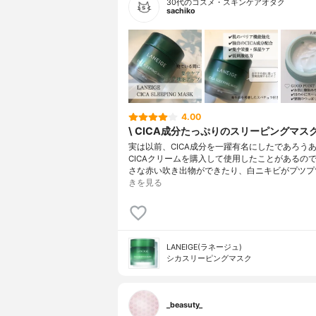
30代のコスメ・スキンケアオタク
sachiko
4.00
\ CICA成分たっぷりのスリーピングマスク‼︎
実は以前、CICA成分を一躍有名にしたであろう
CICAクリームを購入して使用したことがあるの
さな赤い吹き出物ができたり、白ニキビがプツプ
きを見る
LANEIGE(ラネージュ)
シカスリーピングマスク
_beasuty_