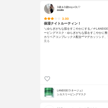
3歳＆0歳boy×OL🤍
coala
3.00
保湿ナイトルーティン！
＼ゆらぎがちな肌をすこやかにする／🌱LANEIGE
ーピングマスク・ゆらぎがちな肌をすこやかに整
カリペアコンプレックス配合*²マデカッソシド、
見る
LANEIGE(ラネージュ)
シカスリーピングマスク