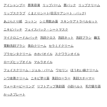
アイシャンプー
唇美容液
リップバーム
唇パック
リップクリーム
リップスクラブ
くまとりシート(目元ケアシート・パック)
あぶらとり紙
コットン
シミ用飲み薬
スキンケアトラベルセット
ニキビパッチ
フェイスパック・シートマスク
マイクロニードルパッチ
洗顔クロス
洗顔ネット
洗顔ブラシ
繭玉
電動洗顔ブラシ
美白クリーム
セラミドクリーム
プラセンタクリーム
ホホバオイル
スクワランオイル
ローズヒップオイル
マルラオイル
フェイスクリーム・ジェル・バーム
ワセリン
ほうれい線クリーム
シワ改善クリーム
ニキビ塗り薬
美顔ローラー
美顔スチーマー
ウォーターピーリング
リフトアップ美顔器
小顔ベルト
毛穴吸引器
かっさプレート