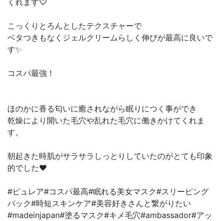
くれます♡
こっくりとろんとしたテクスチャーで
ベタつきもなくジェルクリームらしく伸びが最高に良いで
す✨
コスパ最強！
ほのかに香る匂いに癒されながら眠りにつく事ができ
乾燥により開いた毛穴や乱れた毛穴に働きかけてくれま
す。
朝起きた時肌がサラサラしっとりしていたのがとても印象
的でした❤️
#ピュレア#コスパ最高#眠れる美女マスク#スリーピング
パック#時短スキンケア#美容好きさんと繋がりたい
#madeinjapan#塗るマスク#キメ毛穴#ambassador#アッ