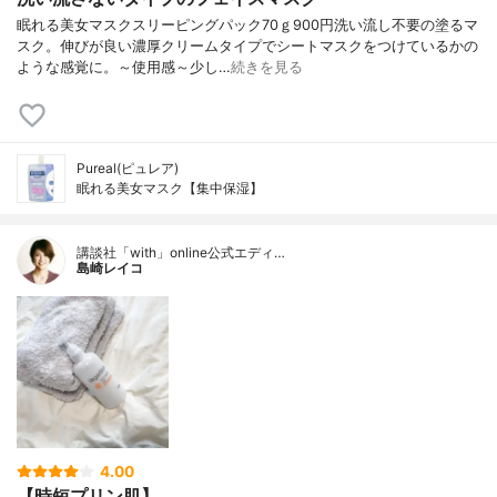
眠れる美女マスクスリーピングパック70ｇ900円洗い流し不要の塗るマ
スク。伸びが良い濃厚クリームタイプでシートマスクをつけているかの
ような感覚に。～使用感～少し…
続きを見る
Pureal(ピュレア)
眠れる美女マスク【集中保湿】
講談社「with」online公式エディ…
島崎レイコ
4.00
【時短プリン肌】