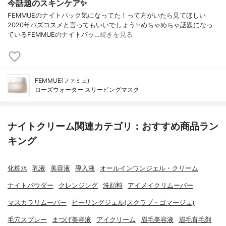
今話題のスキンケア✨
FEMMUEのナイトパック気になってた！って方がいたら見てほしい
2020年バズコスメと言ってもいいでしょう✨めちゃめちゃ話題になっ
ているFEMMUEのナイトパッ…
続きを見る
FEMMUE(ファミュ)
ローズウォーター スリーピングマスク
ナイトクリーム関連カテゴリ：おすすめ商品ラン
キング
化粧水
乳液
美容液
導入液
オールインワンジェル・クリーム
ナイトパウダー
クレンジング
洗顔料
アイメイクリムーバー
マスカラリムーバー
ピーリングジェル(スクラブ・ゴマージュ)
毛穴スプレー
まつげ美容液
アイクリーム
眉毛美容液
眉毛育毛剤