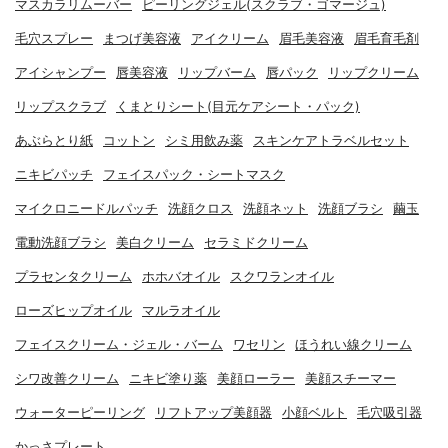
マスカラリムーバー
ピーリングジェル(スクラブ・ゴマージュ)
毛穴スプレー
まつげ美容液
アイクリーム
眉毛美容液
眉毛育毛剤
アイシャンプー
唇美容液
リップバーム
唇パック
リップクリーム
リップスクラブ
くまとりシート(目元ケアシート・パック)
あぶらとり紙
コットン
シミ用飲み薬
スキンケアトラベルセット
ニキビパッチ
フェイスパック・シートマスク
マイクロニードルパッチ
洗顔クロス
洗顔ネット
洗顔ブラシ
繭玉
電動洗顔ブラシ
美白クリーム
セラミドクリーム
プラセンタクリーム
ホホバオイル
スクワランオイル
ローズヒップオイル
マルラオイル
フェイスクリーム・ジェル・バーム
ワセリン
ほうれい線クリーム
シワ改善クリーム
ニキビ塗り薬
美顔ローラー
美顔スチーマー
ウォーターピーリング
リフトアップ美顔器
小顔ベルト
毛穴吸引器
かっさプレート