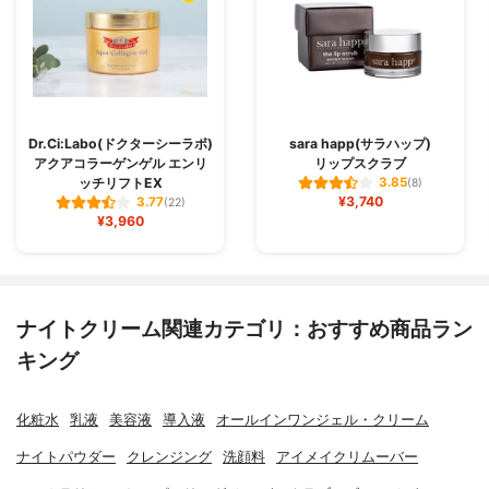
Dr.Ci:Labo(ドクターシーラボ)
sara happ(サラハップ)
アクアコラーゲンゲル エンリ
リップスクラブ
ッチリフトEX
3.85
(8)
¥3,740
3.77
(22)
¥3,960
ナイトクリーム関連カテゴリ：おすすめ商品ラン
キング
化粧水
乳液
美容液
導入液
オールインワンジェル・クリーム
ナイトパウダー
クレンジング
洗顔料
アイメイクリムーバー