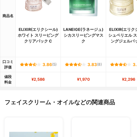
商品名
ELIXIR(エリクシール)
LANEIGE(ラネージュ)
ELIXIR(エリク
ホワイト スリーピング
シカスリーピングマス
シュペリエル 
クリアパック C
ク
ングジェルパ
口コミ
3.86
(5)
3.83
(8)
3
評価
値段
¥2,586
¥1,970
¥2,296
料金
フェイスクリーム・オイルなどの関連商品