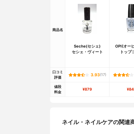
商品名
Seche(セシェ)
OPI(オー
セシェ・ヴィート
トップ
口コミ
3.93
(17)
評価
値段
¥879
¥84
料金
ネイル・ネイルケアの関連