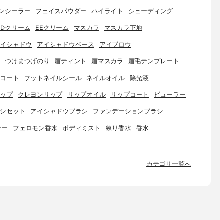
ンシーラー
フェイスパウダー
ハイライト
シェーディング
DDクリーム
EEクリーム
マスカラ
マスカラ下地
イシャドウ
アイシャドウベース
アイブロウ
つけまつげのり
眉ティント
眉マスカラ
眉毛テンプレート
コート
フットネイルシール
ネイルオイル
除光液
ップ
クレヨンリップ
リップオイル
リップコート
ビューラー
シセット
アイシャドウブラシ
ファンデーションブラシ
ナー
フェロモン香水
ボディミスト
練り香水
香水
カテゴリ一覧へ