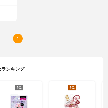
1
めランキング
2位
3位