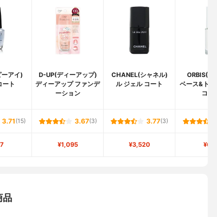
ピーアイ)
D-UP(ディーアップ)
CHANEL(シャネル)
ORBIS(
コート
ディーアップ ファンデ
ル ジェル コート
ベース&トッ
ーション
コー
3.71
(15)
3.67
(3)
3.77
(3)
7
¥1,095
¥3,520
¥66
商品