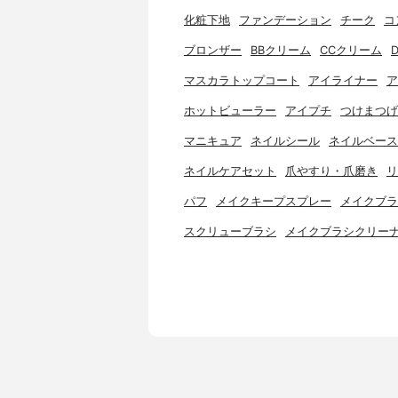
化粧下地
ファンデーション
チーク
コ
ブロンザー
BBクリーム
CCクリーム
マスカラトップコート
アイライナー
ア
ホットビューラー
アイプチ
つけまつげ
マニキュア
ネイルシール
ネイルベース
ネイルケアセット
爪やすり・爪磨き
リ
パフ
メイクキープスプレー
メイクブラ
スクリューブラシ
メイクブラシクリー