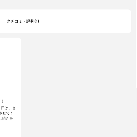
クチコミ・評判(1)
！
今日は、セ
させてく
…
続きを