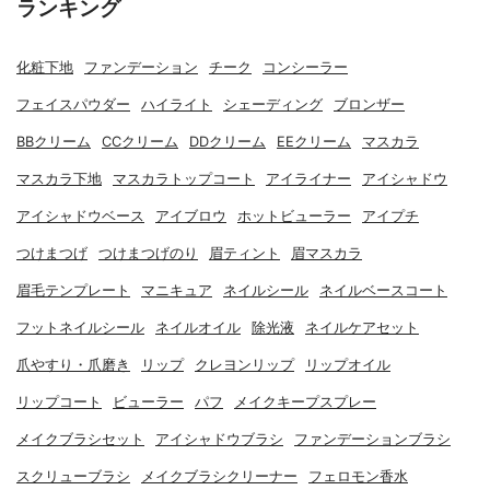
ランキング
化粧下地
ファンデーション
チーク
コンシーラー
フェイスパウダー
ハイライト
シェーディング
ブロンザー
BBクリーム
CCクリーム
DDクリーム
EEクリーム
マスカラ
マスカラ下地
マスカラトップコート
アイライナー
アイシャドウ
アイシャドウベース
アイブロウ
ホットビューラー
アイプチ
つけまつげ
つけまつげのり
眉ティント
眉マスカラ
眉毛テンプレート
マニキュア
ネイルシール
ネイルベースコート
フットネイルシール
ネイルオイル
除光液
ネイルケアセット
爪やすり・爪磨き
リップ
クレヨンリップ
リップオイル
リップコート
ビューラー
パフ
メイクキープスプレー
メイクブラシセット
アイシャドウブラシ
ファンデーションブラシ
スクリューブラシ
メイクブラシクリーナー
フェロモン香水