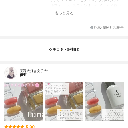
シル、ＨＥＭＡ、ビストリメチルベンゾイ
ルフェニルホスフィンオキシド、ヒドロキ
シシクロヘキシルフェニルケトン
もっと見る
記載情報ミス報告
クチコミ・評判(1)
美容大好き女子大生
優亜
5.00