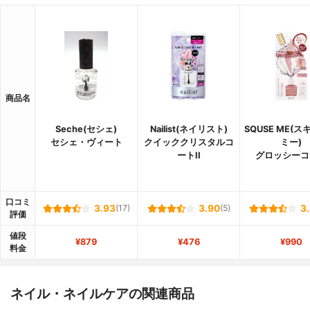
商品名
Seche(セシェ)
Nailist(ネイリスト)
SQUSE ME(
セシェ・ヴィート
クイッククリスタルコ
ミー)
ートII
グロッシーコ
口コミ
3.93
(17)
3.90
(5)
3
評価
値段
¥879
¥476
¥990
料金
ネイル・ネイルケアの関連商品