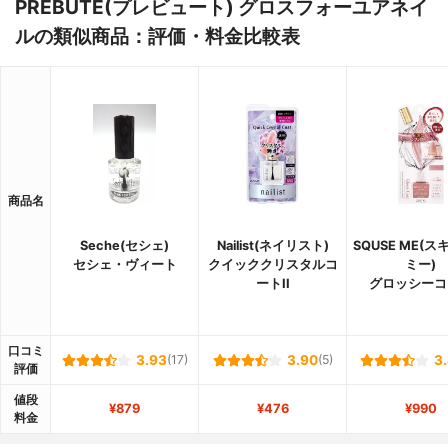
PREBUTE(プレビュート) グロスフォーユアネイ
ルの類似商品：評価・料金比較表
商品名
Seche(セシェ)
Nailist(ネイリスト)
SQUSE ME(
セシェ・ヴィート
クイッククリスタルコ
ミー)
ートII
グロッシーコ
口コミ
3.93
(17)
3.90
(5)
3
評価
値段
¥879
¥476
¥990
料金