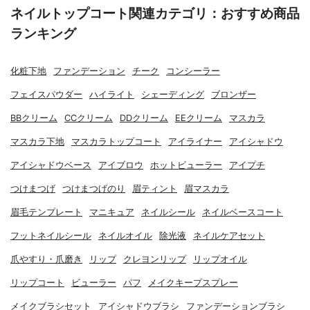
ネイルトップコート関連カテゴリ：おすすめ商品
ランキング
化粧下地
ファンデーション
チーク
コンシーラー
フェイスパウダー
ハイライト
シェーディング
ブロンザー
BBクリーム
CCクリーム
DDクリーム
EEクリーム
マスカラ
マスカラ下地
マスカラトップコート
アイライナー
アイシャドウ
アイシャドウベース
アイブロウ
ホットビューラー
アイプチ
つけまつげ
つけまつげのり
眉ティント
眉マスカラ
眉毛テンプレート
マニキュア
ネイルシール
ネイルベースコート
フットネイルシール
ネイルオイル
除光液
ネイルケアセット
爪やすり・爪磨き
リップ
クレヨンリップ
リップオイル
リップコート
ビューラー
パフ
メイクキープスプレー
メイクブラシセット
アイシャドウブラシ
ファンデーションブラシ