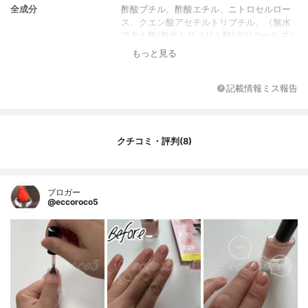
全成分
酢酸ブチル、酢酸エチル、ニトロセルロー
ス、クエン酸アセチルトリブチル、（無水
フタル酸/無水トリメリト酸/グリコールズ）
コポリマー、イソプロパノール、ステアラ
もっと見る
ルコニウムヘクトライト、（メタクリル酸
ブチルジメチコンプロピル/メタクリル酸メ
チル/VA）コポリマー、カンフル、ジ（C12
記載情報ミス報告
-15）パレス-2リン酸、（アジピン酸/ネオ
ペンチルグリコール/無水トリメリト酸）コ
ポリマー、クエン酸、ジ安息香酸DPG、ス
テアラルコニウムベントナイト、水酸化A
クチコミ・評判(8)
I、メチコン、トリエトキシカプリリルシラ
ン、マンガンバイオレット、コンジョウ、
赤202、黄4、酸化鉄
ブロガー
@eccoroco5