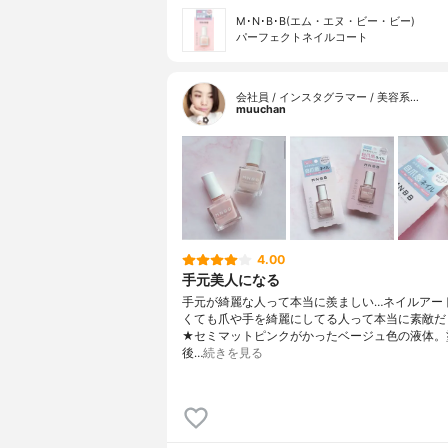
M･N･B･B(エム・エヌ・ビー・ビー)
パーフェクトネイルコート
会社員 / インスタグラマー / 美容系…
muuchan
4.00
手元美人になる
手元が綺麗な人って本当に羨ましい…ネイルアー
くても爪や手を綺麗にしてる人って本当に素敵だ
★セミマットピンクがかったベージュ色の液体。
後…
続きを見る