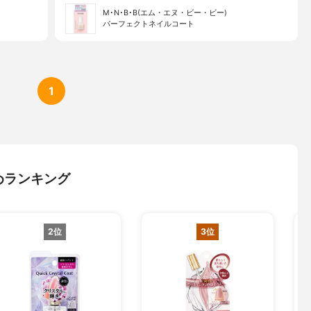
M･N･B･B(エム・エヌ・ビー・ビー)
パーフェクトネイルコート
1
めランキング
2位
3位