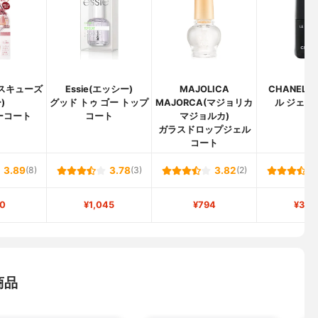
E(スキューズ
Essie(エッシー)
MAJOLICA
CHANEL(
)
グッド トゥ ゴー トップ
MAJORCA(マジョリカ
ル ジェル
ーコート
コート
マジョルカ)
ガラスドロップジェル
コート
3.89
(8)
3.78
(3)
3.82
(2)
0
¥1,045
¥794
¥3,5
商品