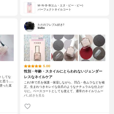
M･N･B･B(エム・エヌ・ビー・ビー)
パーフェクトネイルコート
ただのフレブル好き?
bubu
5.00
性別・年齢・スタイルにとらわれないジェンダー
レスなネイルケア
トしてな
と思う……
これ1本で爪を保護・保湿しながら、凹凸・色ムラなどを補
塗った直
正。生まれつきキレイな自爪のようなナチュラルな仕上が
りに。ベースコートとしても使えて、通常のネイルリムー
バ…
続きを見る