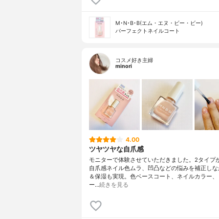
M･N･B･B(エム・エヌ・ビー・ビー)
パーフェクトネイルコート
コスメ好き主婦
minori
4.00
ツヤツヤな自爪感
モニターで体験させていただきました。2タイプ
自爪感ネイル色ムラ、凹凸などの悩みを補正しな
＆保湿も実現。色ベースコート、ネイルカラー、
ー…
続きを見る