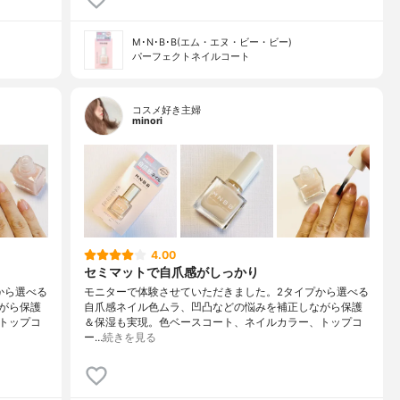
M･N･B･B(エム・エヌ・ビー・ビー)
パーフェクトネイルコート
コスメ好き主婦
minori
4.00
セミマットで自爪感がしっかり
から選べる
モニターで体験させていただきました。2タイプから選べる
がら保護
自爪感ネイル色ムラ、凹凸などの悩みを補正しながら保護
トップコ
＆保湿も実現。色ベースコート、ネイルカラー、トップコ
ー…
続きを見る