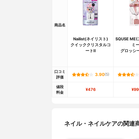
商品名
Nailist(ネイリスト)
SQUSE M
クイッククリスタルコ
ミー
ートII
グロッシ
口コミ
3.90
(5)
評価
値段
¥476
¥99
料金
ネイル・ネイルケアの関連