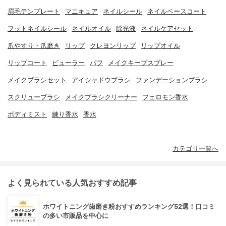
眉毛テンプレート
マニキュア
ネイルシール
ネイルベースコート
フットネイルシール
ネイルオイル
除光液
ネイルケアセット
爪やすり・爪磨き
リップ
クレヨンリップ
リップオイル
リップコート
ビューラー
パフ
メイクキープスプレー
メイクブラシセット
アイシャドウブラシ
ファンデーションブラシ
スクリューブラシ
メイクブラシクリーナー
フェロモン香水
ボディミスト
練り香水
香水
カテゴリ一覧へ
よく見られている人気おすすめ記事
ホワイトニング歯磨き粉おすすめランキング52選！口コミ
の多い市販品を中心に