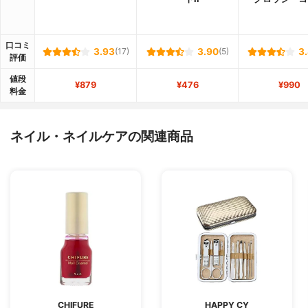
口コミ
3.93
(17)
3.90
(5)
3
評価
値段
¥879
¥476
¥990
料金
ネイル・ネイルケアの関連商品
CHIFURE
HAPPY CY