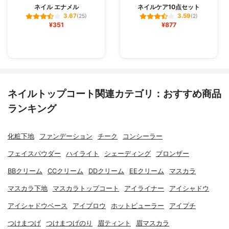
ネイル エナメル
ネイルケア10点セット
3.67
3.59
(25)
(2)
¥351
¥877
ネイルトップコート関連カテゴリ：おすすめ商品
ランキング
化粧下地
ファンデーション
チーク
コンシーラー
フェイスパウダー
ハイライト
シェーディング
ブロンザー
BBクリーム
CCクリーム
DDクリーム
EEクリーム
マスカラ
マスカラ下地
マスカラトップコート
アイライナー
アイシャドウ
アイシャドウベース
アイブロウ
ホットビューラー
アイプチ
つけまつげ
つけまつげのり
眉ティント
眉マスカラ