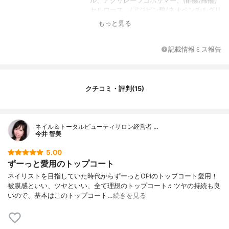
ル、アクリレーツコポリマー、(酢酸/酪酸)
セルロース、(アジピン酸/ネオペンチルグリ
コール/無水トリメリト酸)コポリマー、ジイ
もっと見る
ソ酪酸トリメチルペンタニル、オキシベン
ゾン-1、紫201
記載情報ミス報告
クチコミ・評判(15)
ネイル＆トータルビューティサロン経営者 …
今井 智美
5.00
ずーっと愛用のトップコート
ネイリストを目指していた時代からずーっとOPIのトップコート愛用！
被膜感といい、ツヤといい、全て理想のトップコート♬ツヤの持続も良
いので、基本はこのトップコート…
続きを見る