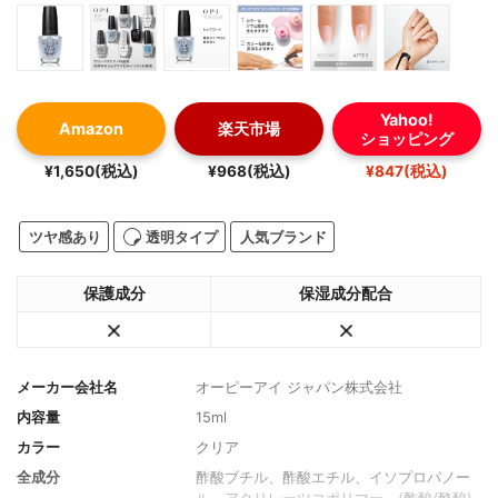
Yahoo!
Amazon
楽天市場
ショッピング
¥1,650(税込)
¥968(税込)
¥847(税込)
ツヤ感あり
透明タイプ
人気ブランド
保護成分
保湿成分配合
メーカー会社名
オーピーアイ ジャパン株式会社
内容量
15ml
カラー
クリア
全成分
酢酸ブチル、酢酸エチル、イソプロパノー