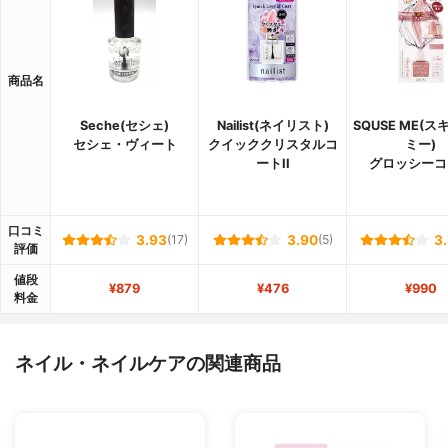
商品名
Seche(セシェ)
Nailist(ネイリスト)
SQUSE ME(
セシェ・ヴィート
クイッククリスタルコ
ミー)
ートII
グロッシーコ
口コミ
3.93
(17)
3.90
(5)
3
評価
値段
¥879
¥476
¥990
料金
ネイル・ネイルケアの関連商品