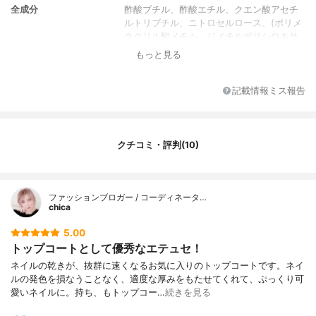
全成分
酢酸ブチル、酢酸エチル、クエン酸アセチ
ルトリブチル、ニトロセルロース、(ポリメ
タクリル酸メチル、ジメチルポリシロキサ
ングラフトアクリル樹脂)コポリマー、安息
もっと見る
香酸スクロース、イソプロパノール、(無水
フタル酸、無水トリメリト酸、グリコール
ズ)コポリマー、クエン酸アセチルトリエチ
記載情報ミス報告
ル、カンフル、ホホバ種子油、アクリル酸
アルキルコポリマー、(酢酸、酪酸)セルロー
ス、シリカ、オクトクリレン、ブタノー
ル、シメチコン、水、エタノール、ダイマ
クチコミ・評判(10)
ージリノール酸ジ(イソステアリル、フィト
ステリル)、クエン酸トリス(テトラメチルヒ
ドロキシピペリジノール)、トコフェロー
ファッションブロガー / コーディネータ…
ル、紫201
chica
5.00
トップコートとして優秀なエテュセ！
ネイルの乾きが、抜群に速くなるお気に入りのトップコートです。ネイ
ルの発色を損なうことなく、適度な厚みをもたせてくれて、ぷっくり可
愛いネイルに。持ち、もトップコー…
続きを見る