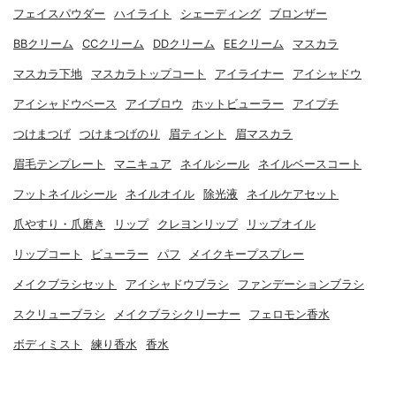
フェイスパウダー
ハイライト
シェーディング
ブロンザー
BBクリーム
CCクリーム
DDクリーム
EEクリーム
マスカラ
マスカラ下地
マスカラトップコート
アイライナー
アイシャドウ
アイシャドウベース
アイブロウ
ホットビューラー
アイプチ
つけまつげ
つけまつげのり
眉ティント
眉マスカラ
眉毛テンプレート
マニキュア
ネイルシール
ネイルベースコート
フットネイルシール
ネイルオイル
除光液
ネイルケアセット
爪やすり・爪磨き
リップ
クレヨンリップ
リップオイル
リップコート
ビューラー
パフ
メイクキープスプレー
メイクブラシセット
アイシャドウブラシ
ファンデーションブラシ
スクリューブラシ
メイクブラシクリーナー
フェロモン香水
ボディミスト
練り香水
香水