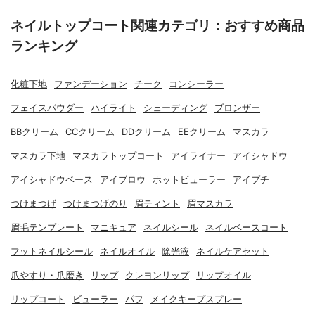
ネイルトップコート関連カテゴリ：おすすめ商品
ランキング
化粧下地
ファンデーション
チーク
コンシーラー
フェイスパウダー
ハイライト
シェーディング
ブロンザー
BBクリーム
CCクリーム
DDクリーム
EEクリーム
マスカラ
マスカラ下地
マスカラトップコート
アイライナー
アイシャドウ
アイシャドウベース
アイブロウ
ホットビューラー
アイプチ
つけまつげ
つけまつげのり
眉ティント
眉マスカラ
眉毛テンプレート
マニキュア
ネイルシール
ネイルベースコート
フットネイルシール
ネイルオイル
除光液
ネイルケアセット
爪やすり・爪磨き
リップ
クレヨンリップ
リップオイル
リップコート
ビューラー
パフ
メイクキープスプレー