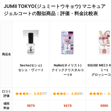
JUMII TOKYO(ジュミートウキョウ) マニキュア
ジェルコートの類似商品：評価・料金比較表
商品名
Seche(セシェ)
Nailist(ネイリスト)
SQUSE ME(
セシェ・ヴィート
クイッククリスタルコ
ミー)
ートII
グロッシーコ
口コミ
3.93
(17)
3.90
(5)
3
評価
値段
¥879
¥476
¥990
料金