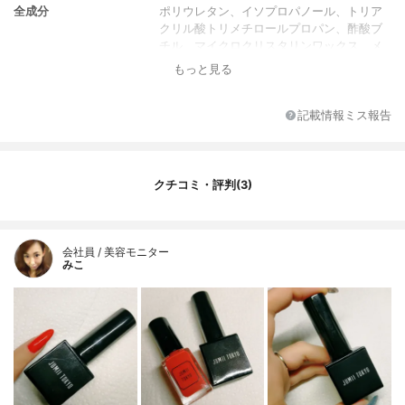
全成分
ポリウレタン、イソプロパノール、トリア
クリル酸トリメチロールプロパン、酢酸ブ
チル、マイクロクリスタリンワックス、メ
タクリル酸イソボルニル、ヒドロキシシク
もっと見る
ロヘキシルフェニルケトン、トリメチルベ
ンゾイルジフェニルホスフィンオキシド
記載情報ミス報告
クチコミ・評判(3)
会社員 / 美容モニター
みこ