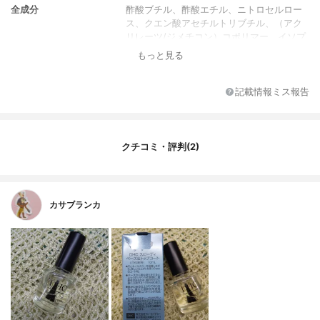
全成分
酢酸ブチル、酢酸エチル、ニトロセルロー
ス、クエン酸アセチルトリブチル、（アク
リレーツ/ジメチコン）コポリマー、イソプ
ロパノール、カンフル、イソ酪酸酢酸スク
もっと見る
ロース、スクワラン、マカデミア種子油、
バオバブ種子油、パンテノール、トコフェ
ロール、シメチコン、イソノナン酸イソノ
記載情報ミス報告
ニル、パルミチン酸アスコルビル
クチコミ・評判(2)
カサブランカ