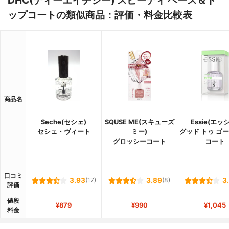
DHC(ディーエイチシー) スピーディ ベース＆ト
ップコートの類似商品：評価・料金比較表
商品名
Seche(セシェ)
SQUSE ME(スキューズ
Essie(エッ
セシェ・ヴィート
ミー)
グッド トゥ ゴー
グロッシーコート
コート
口コミ
3.93
(17)
3.89
(8)
3
評価
値段
¥879
¥990
¥1,045
料金