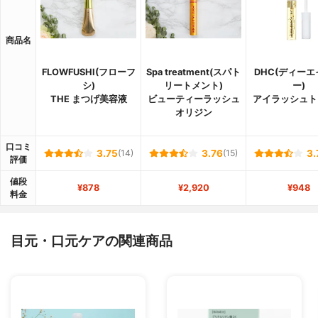
商品名
FLOWFUSHI(フローフ
Spa treatment(スパト
DHC(ディー
シ)
リートメント)
ー)
THE まつげ美容液
ビューティーラッシュ
アイラッシュト
オリジン
口コミ
3.75
(14)
3.76
(15)
3.
評価
値段
¥878
¥2,920
¥948
料金
目元・口元ケアの関連商品