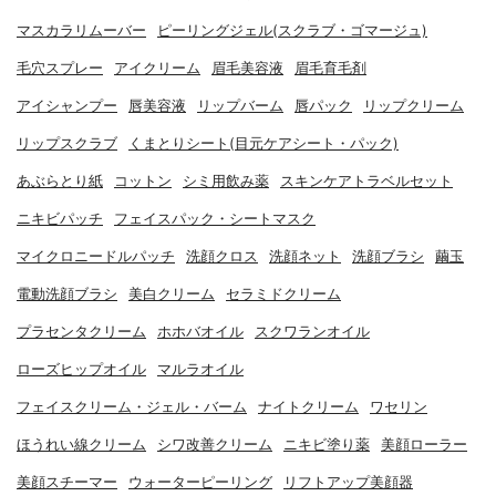
マスカラリムーバー
ピーリングジェル(スクラブ・ゴマージュ)
毛穴スプレー
アイクリーム
眉毛美容液
眉毛育毛剤
アイシャンプー
唇美容液
リップバーム
唇パック
リップクリーム
リップスクラブ
くまとりシート(目元ケアシート・パック)
あぶらとり紙
コットン
シミ用飲み薬
スキンケアトラベルセット
ニキビパッチ
フェイスパック・シートマスク
マイクロニードルパッチ
洗顔クロス
洗顔ネット
洗顔ブラシ
繭玉
電動洗顔ブラシ
美白クリーム
セラミドクリーム
プラセンタクリーム
ホホバオイル
スクワランオイル
ローズヒップオイル
マルラオイル
フェイスクリーム・ジェル・バーム
ナイトクリーム
ワセリン
ほうれい線クリーム
シワ改善クリーム
ニキビ塗り薬
美顔ローラー
美顔スチーマー
ウォーターピーリング
リフトアップ美顔器