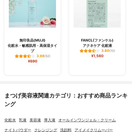
無印良品(MUJI)
FANCL(ファンケル)
化粧水・敏感肌用・高保湿タイ
アクネケア 化粧液
プ
3.80
(10)
¥1,560
3.98
(52)
¥690
まつげ美容液関連カテゴリ：おすすめ商品ランキ
ング
化粧水
乳液
美容液
導入液
オールインワンジェル・クリーム
ナイトパウダー
クレンジング
洗顔料
アイメイクリムーバー