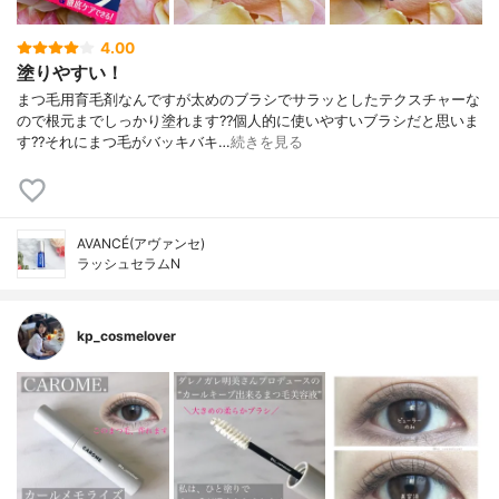
4.00
塗りやすい！
まつ毛用育毛剤なんですが太めのブラシでサラッとしたテクスチャーな
ので根元までしっかり塗れます??個人的に使いやすいブラシだと思いま
す??それにまつ毛がバッキバキ…
続きを見る
AVANCÉ(アヴァンセ)
ラッシュセラムN
kp_cosmelover