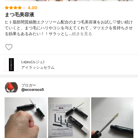
4.00
まつ毛美容液
ヒト脂肪間質細胞エクソソーム配合のまつ毛美容液をお試し🤍使い続け
ていくと、まつ毛にハリやコシを与えてくれて，マツエクを長持ちさせ
る効果もあるみたい！！サラッとし…
続きを見る
Lejeu(ルジュ)
アイラッシュセラム
ブロガー
@eccoroco5