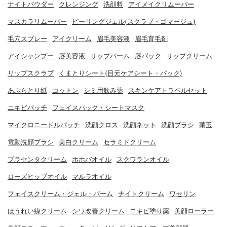
ナイトパウダー
クレンジング
洗顔料
アイメイクリムーバー
マスカラリムーバー
ピーリングジェル(スクラブ・ゴマージュ)
毛穴スプレー
アイクリーム
眉毛美容液
眉毛育毛剤
アイシャンプー
唇美容液
リップバーム
唇パック
リップクリーム
リップスクラブ
くまとりシート(目元ケアシート・パック)
あぶらとり紙
コットン
シミ用飲み薬
スキンケアトラベルセット
ニキビパッチ
フェイスパック・シートマスク
マイクロニードルパッチ
洗顔クロス
洗顔ネット
洗顔ブラシ
繭玉
電動洗顔ブラシ
美白クリーム
セラミドクリーム
プラセンタクリーム
ホホバオイル
スクワランオイル
ローズヒップオイル
マルラオイル
フェイスクリーム・ジェル・バーム
ナイトクリーム
ワセリン
ほうれい線クリーム
シワ改善クリーム
ニキビ塗り薬
美顔ローラー