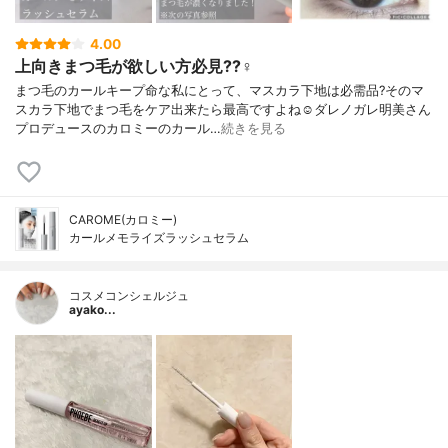
4.00
上向きまつ毛が欲しい方必見??‍♀️
まつ毛のカールキープ命な私にとって、マスカラ下地は必需品?そのマ
スカラ下地でまつ毛をケア出来たら最高ですよね☺️ダレノガレ明美さん
プロデュースのカロミーのカール…
続きを見る
CAROME(カロミー)
カールメモライズラッシュセラム
コスメコンシェルジュ
ayako...