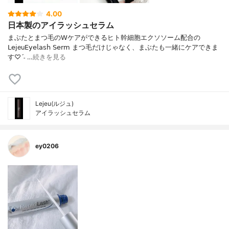
4.00
日本製のアイラッシュセラム
まぶたとまつ毛の𝖶ケアができるヒト幹細胞エクソソーム配合の
𝖫𝖾𝗃eu𝖤𝗒𝖾𝗅𝖺𝗌𝗁 𝖲𝖾𝗋𝗆 まつ毛だけじゃなく、まぶたも一緒にケアできま
す♡ˊ˗ …
続きを見る
Lejeu(ルジュ)
アイラッシュセラム
ey0206