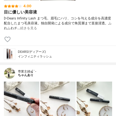
4.00
目に優しい美容液
▷Dears Infinity Lash まつ毛、眉毛にハリ、コシを与える成分を高濃度
配合したまつ毛美容液。独自開発による成分で角質層まで直接浸透。ふ
わふわチ…
続きを見る
DEARS(ディアーズ)
インフィニティラッシュ
専業主婦🍒´-
ちゃんあり