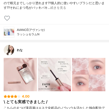
ので根元までしっかり塗れます??個人的に使いやすいブラシだと思いま
す??それにまつ毛がバッキバキ…
続きを見る
AVANCÉ(アヴァンセ)
ラッシュセラムN
れな
4.00
\ とても実感できました /
こちらのまつげ美容液はエステ化粧品のノウハウを活かした独自配合で