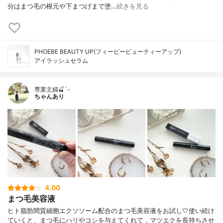
分はまつ毛の根元や下まつげまで塗…
続きを見る
PHOEBE BEAUTY UP(フィービービューティーアップ)
アイラッシュセラム
専業主婦🍒´-
ちゃんあり
4.00
まつ毛美容液
ヒト脂肪間質細胞エクソソーム配合のまつ毛美容液をお試し🤍使い続け
ていくと、まつ毛にハリやコシを与えてくれて，マツエクを長持ちさせ