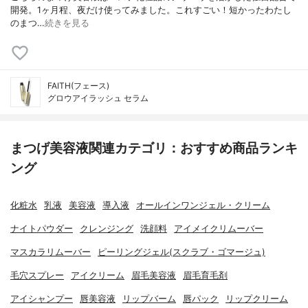
開発。1ヶ月程、夜だけ使ってみました。ㅤㅤㅤㅤㅤㅤㅤㅤㅤㅤㅤㅤㅤこれすごい！短かったわたし
のまつ…
続きを見る
FAITH(フェース)
グロウアイラッシュ セラム
まつげ美容液関連カテゴリ：おすすめ商品ランキ
ング
化粧水
乳液
美容液
導入液
オールインワンジェル・クリーム
ナイトパウダー
クレンジング
洗顔料
アイメイクリムーバー
マスカラリムーバー
ピーリングジェル(スクラブ・ゴマージュ)
毛穴スプレー
アイクリーム
眉毛美容液
眉毛育毛剤
アイシャンプー
唇美容液
リップバーム
唇パック
リップクリーム