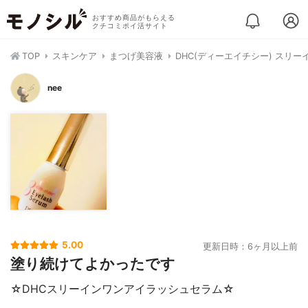
おすすめ商品がもらえる
クチコミポイ活サイト
TOP
スキンケア
まつげ美容液
DHC(ディーエイチシー) スリ
nee
5.00
更新日時：6ヶ月以上前
塗り続けてよかったです
☆DHCスリーインワンアイラッシュセラム☆