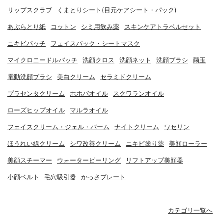
リップスクラブ
くまとりシート(目元ケアシート・パック)
あぶらとり紙
コットン
シミ用飲み薬
スキンケアトラベルセット
ニキビパッチ
フェイスパック・シートマスク
マイクロニードルパッチ
洗顔クロス
洗顔ネット
洗顔ブラシ
繭玉
電動洗顔ブラシ
美白クリーム
セラミドクリーム
プラセンタクリーム
ホホバオイル
スクワランオイル
ローズヒップオイル
マルラオイル
フェイスクリーム・ジェル・バーム
ナイトクリーム
ワセリン
ほうれい線クリーム
シワ改善クリーム
ニキビ塗り薬
美顔ローラー
美顔スチーマー
ウォーターピーリング
リフトアップ美顔器
小顔ベルト
毛穴吸引器
かっさプレート
カテゴリ一覧へ