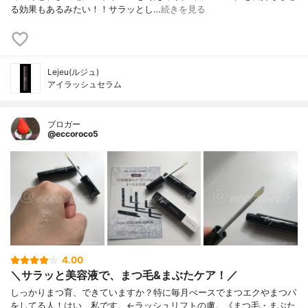
る効果もあるみたい！！サラッとし…
続きを見る
Lejeu(ルジュ)
アイラッシュセラム
ブロガー
@eccoroco5
4.00
＼サラッと美容液で、まつ毛&まぶたケア！／
しっかりまつ育、できていますか？特に毎月ぺースでまつエクやまつパ
をしてる人！はい、私です。←ラッシュリフトの虜。《まつ毛・まぶた