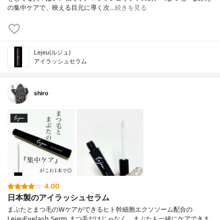
の集中ケアで、映える目元に導く次…
続きを見る
Lejeu(ルジュ)
アイラッシュセラム
shiro
4.00
日本製のアイラッシュセラム
まぶたとまつ毛の𝖶ケアができるヒト幹細胞エクソソーム配合の
𝖫𝖾𝗃eu𝖤𝗒𝖾𝗅𝖺𝗌𝗁 𝖲𝖾𝗋𝗆 まつ毛だけじゃなく、まぶたも一緒にケアできま