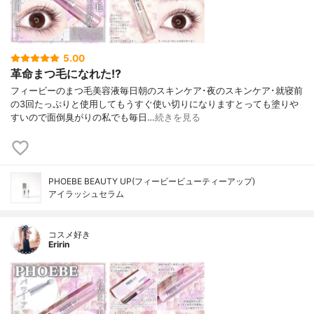
5.00
革命まつ毛になれた!?
フィービーのまつ毛美容液毎日朝のスキンケア･夜のスキンケア･就寝前
の3回たっぷりと使用してもうすぐ使い切りになりますとっても塗りや
すいので面倒臭がりの私でも毎日…
続きを見る
PHOEBE BEAUTY UP(フィービービューティーアップ)
アイラッシュセラム
コスメ好き
Eririn