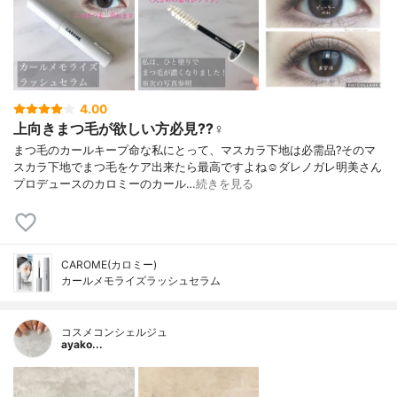
4.00
上向きまつ毛が欲しい方必見??‍♀️
まつ毛のカールキープ命な私にとって、マスカラ下地は必需品?そのマ
スカラ下地でまつ毛をケア出来たら最高ですよね☺️ダレノガレ明美さん
プロデュースのカロミーのカール…
続きを見る
CAROME(カロミー)
カールメモライズラッシュセラム
コスメコンシェルジュ
ayako...