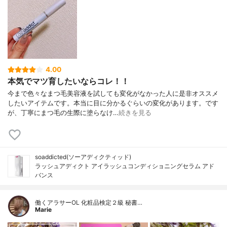
4.00
本気でマツ育したいならコレ！！
今まで色々なまつ毛美容液を試しても変化がなかった人に是非オススメ
したいアイテムです。本当に目に分かるぐらいの変化があります。です
が、丁寧にまつ毛の生際に塗らなけ…
続きを見る
soaddicted(ソーアディクティッド)
ラッシュアディクト アイラッシュコンディショニングセラム アド
バンス
働くアラサーOL 化粧品検定２級 秘書…
Marie