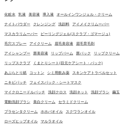
化粧水
乳液
美容液
導入液
オールインワンジェル・クリーム
ナイトパウダー
クレンジング
洗顔料
アイメイクリムーバー
マスカラリムーバー
ピーリングジェル(スクラブ・ゴマージュ)
毛穴スプレー
アイクリーム
眉毛美容液
眉毛育毛剤
アイシャンプー
唇美容液
リップバーム
唇パック
リップクリーム
リップスクラブ
くまとりシート(目元ケアシート・パック)
あぶらとり紙
コットン
シミ用飲み薬
スキンケアトラベルセット
ニキビパッチ
フェイスパック・シートマスク
マイクロニードルパッチ
洗顔クロス
洗顔ネット
洗顔ブラシ
繭玉
電動洗顔ブラシ
美白クリーム
セラミドクリーム
プラセンタクリーム
ホホバオイル
スクワランオイル
ローズヒップオイル
マルラオイル