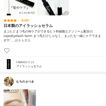
4.00
日本製のアイラッシュセラム
まぶたとまつ毛の𝖶ケアができるヒト幹細胞エクソソーム配合の
𝖫𝖾𝗃eu𝖤𝗒𝖾𝗅𝖺𝗌𝗁 𝖲𝖾𝗋𝗆 まつ毛だけじゃなく、まぶたも一緒にケアできま
す♡ˊ˗ …
続きを見る
Lejeu(ルジュ)
アイラッシュセラム
むろの かつき