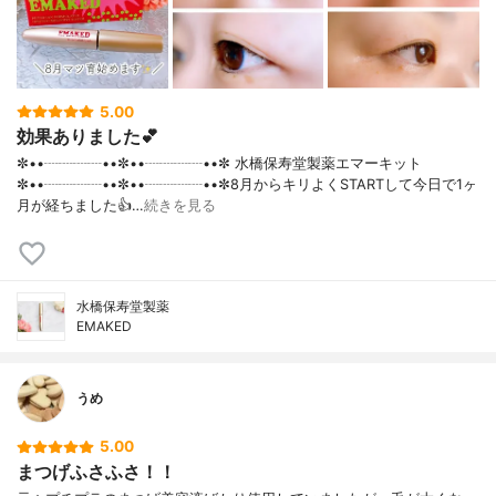
5.00
効果ありました💕
✼••┈┈┈┈••✼••┈┈┈┈••✼ 水橋保寿堂製薬エマーキット
✼••┈┈┈┈••✼••┈┈┈┈••✼8月からキリよくSTARTして今日で1ヶ
月が経ちました👍…
続きを見る
水橋保寿堂製薬
EMAKED
うめ
5.00
まつげふさふさ！！