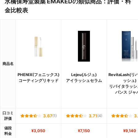
水橋保寿堂製薬 EMAKEDの類似商品：評価・料
金比較表
商品名
PHENIX(フェニックス)
Lejeu(ルジュ)
RevitaLash(
コーティングリキッド
アイラッシュセラム
ッシュ)
リバイタラッシ
バンス ジャ
口コミ
3.67
(1)
3.71
(4)
3
評価
値段
¥3,050
¥7,150
¥9,140
料金