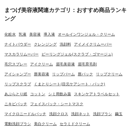
まつげ美容液関連カテゴリ：おすすめ商品ランキ
ング
化粧水
乳液
美容液
導入液
オールインワンジェル・クリーム
ナイトパウダー
クレンジング
洗顔料
アイメイクリムーバー
マスカラリムーバー
ピーリングジェル(スクラブ・ゴマージュ)
毛穴スプレー
アイクリーム
眉毛美容液
眉毛育毛剤
アイシャンプー
唇美容液
リップバーム
唇パック
リップクリーム
リップスクラブ
くまとりシート(目元ケアシート・パック)
あぶらとり紙
コットン
シミ用飲み薬
スキンケアトラベルセット
ニキビパッチ
フェイスパック・シートマスク
マイクロニードルパッチ
洗顔クロス
洗顔ネット
洗顔ブラシ
繭玉
電動洗顔ブラシ
美白クリーム
セラミドクリーム