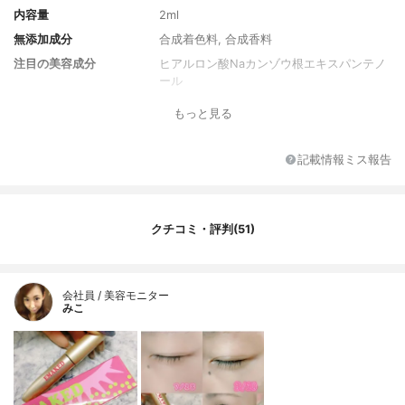
内容量
2ml
無添加成分
合成着色料, 合成香料
注目の美容成分
ヒアルロン酸Naカンゾウ根エキスパンテノ
ール
もっと見る
記載情報ミス報告
クチコミ・評判(51)
会社員 / 美容モニター
みこ