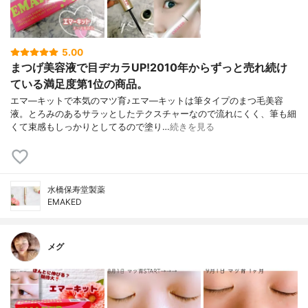
5.00
まつげ美容液で目ヂカラUP!2010年からずっと売れ続け
ている満足度第1位の商品。
エマ―キットで本気のマツ育♪エマ―キットは筆タイプのまつ毛美容
液。とろみのあるサラッとしたテクスチャーなので流れにくく、筆も細
くて束感もしっかりとしてるので塗り…
続きを見る
水橋保寿堂製薬
EMAKED
メグ