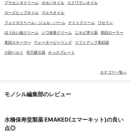
プラセンタクリーム
ホホバオイル
スクワランオイル
ローズヒップオイル
マルラオイル
フェイスクリーム・ジェル・バーム
ナイトクリーム
ワセリン
ほうれい線クリーム
シワ改善クリーム
ニキビ塗り薬
美顔ローラー
美顔スチーマー
ウォーターピーリング
リフトアップ美顔器
小顔ベルト
毛穴吸引器
かっさプレート
カテゴリ一覧へ
モノシル編集部のレビュー
水橋保寿堂製薬 EMAKED(エマーキット)の良い
点◎