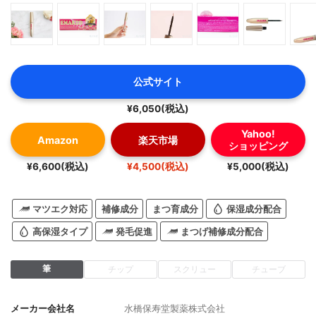
公式サイト
¥6,050(税込)
Yahoo!
Amazon
楽天市場
ショッピング
¥6,600(税込)
¥4,500(税込)
¥5,000(税込)
マツエク対応
補修成分
まつ育成分
保湿成分配合
高保湿タイプ
発毛促進
まつげ補修成分配合
筆
チップ
スクリュー
チューブ
メーカー会社名
水橋保寿堂製薬株式会社