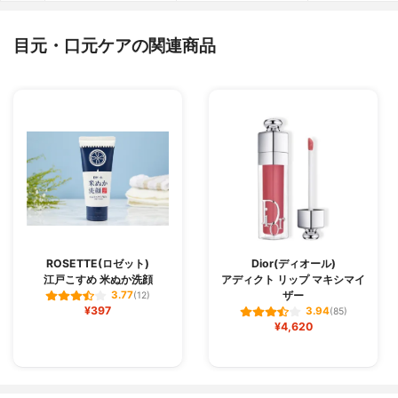
目元・口元ケアの関連商品
ROSETTE(ロゼット)
Dior(ディオール)
江戸こすめ 米ぬか洗顔
アディクト リップ マキシマイ
ザー
3.77
(12)
¥397
3.94
(85)
¥4,620