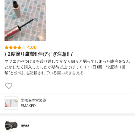
4.00
\ 2度塗り厳禁!!伸びすぎ注意!! /
マツエクやつけまを繰り返してかなり細々と弱ってしまった睫毛をなん
とかしたく購入しましたが期待以上でびっくり！1日1回、"2度塗り厳
禁"と公式にも記載されている濃…
続きを見る
水橋保寿堂製薬
EMAKED
nyaa