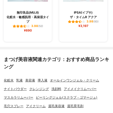
無印良品(MUJI)
IPSA(イプサ)
化粧水・敏感肌用・高保湿タイ
ザ・タイムR アクア
プ
3.98
(93)
¥3,197
3.98
(52)
¥690
まつげ美容液関連カテゴリ：おすすめ商品ランキ
ング
化粧水
乳液
美容液
導入液
オールインワンジェル・クリーム
ナイトパウダー
クレンジング
洗顔料
アイメイクリムーバー
マスカラリムーバー
ピーリングジェル(スクラブ・ゴマージュ)
毛穴スプレー
アイクリーム
眉毛美容液
眉毛育毛剤