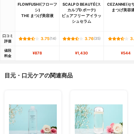
FLOWFUSHI(フローフ
SCALP D BEAUTÉ(ス
CEZANNE(セ
シ)
カルプD ボーテ)
まつげ美容液
THE まつげ美容液
ピュアフリー アイラッ
シュセラム
口コミ
3.75
(14)
3.76
(35)
3
評価
値段
¥878
¥1,430
¥544
料金
目元・口元ケアの関連商品