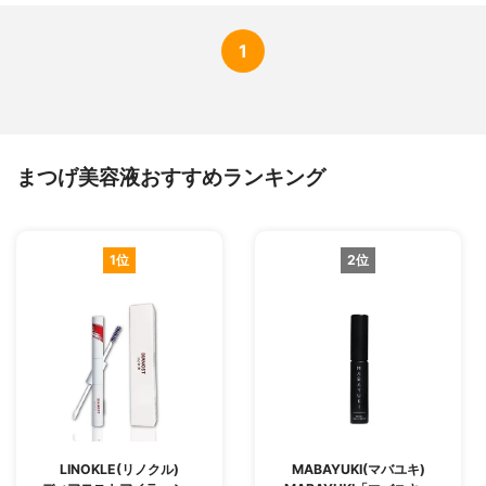
1
まつげ美容液おすすめランキング
1位
2位
LINOKLE(リノクル)
MABAYUKI(マバユキ)