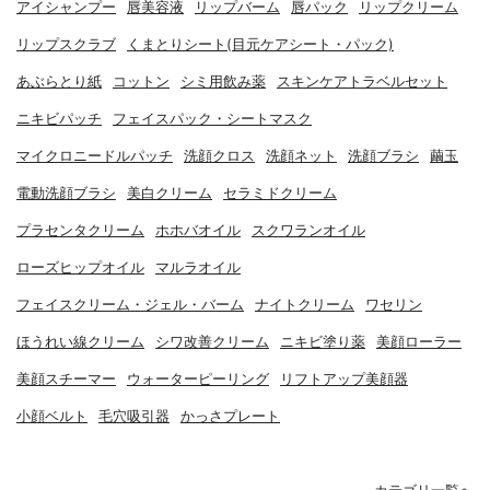
アイシャンプー
唇美容液
リップバーム
唇パック
リップクリーム
リップスクラブ
くまとりシート(目元ケアシート・パック)
あぶらとり紙
コットン
シミ用飲み薬
スキンケアトラベルセット
ニキビパッチ
フェイスパック・シートマスク
マイクロニードルパッチ
洗顔クロス
洗顔ネット
洗顔ブラシ
繭玉
電動洗顔ブラシ
美白クリーム
セラミドクリーム
プラセンタクリーム
ホホバオイル
スクワランオイル
ローズヒップオイル
マルラオイル
フェイスクリーム・ジェル・バーム
ナイトクリーム
ワセリン
ほうれい線クリーム
シワ改善クリーム
ニキビ塗り薬
美顔ローラー
美顔スチーマー
ウォーターピーリング
リフトアップ美顔器
小顔ベルト
毛穴吸引器
かっさプレート