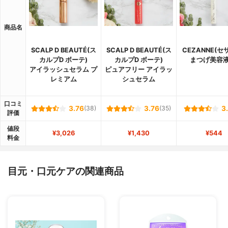
商品名
SCALP D BEAUTÉ(ス
SCALP D BEAUTÉ(ス
CEZANNE(セ
カルプD ボーテ)
カルプD ボーテ)
まつげ美容液
アイラッシュセラム プ
ピュアフリー アイラッ
レミアム
シュセラム
口コミ
3.76
(38)
3.76
(35)
3
評価
値段
¥3,026
¥1,430
¥544
料金
目元・口元ケアの関連商品