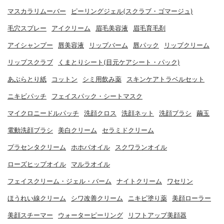
マスカラリムーバー
ピーリングジェル(スクラブ・ゴマージュ)
毛穴スプレー
アイクリーム
眉毛美容液
眉毛育毛剤
アイシャンプー
唇美容液
リップバーム
唇パック
リップクリーム
リップスクラブ
くまとりシート(目元ケアシート・パック)
あぶらとり紙
コットン
シミ用飲み薬
スキンケアトラベルセット
ニキビパッチ
フェイスパック・シートマスク
マイクロニードルパッチ
洗顔クロス
洗顔ネット
洗顔ブラシ
繭玉
電動洗顔ブラシ
美白クリーム
セラミドクリーム
プラセンタクリーム
ホホバオイル
スクワランオイル
ローズヒップオイル
マルラオイル
フェイスクリーム・ジェル・バーム
ナイトクリーム
ワセリン
ほうれい線クリーム
シワ改善クリーム
ニキビ塗り薬
美顔ローラー
美顔スチーマー
ウォーターピーリング
リフトアップ美顔器