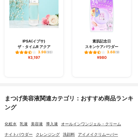
IPSA(イプサ)
素肌記念日
ザ・タイムR アクア
スキンケアパウダー
3.98
3.68
(93)
(9)
¥3,197
¥980
まつげ美容液関連カテゴリ：おすすめ商品ランキ
ング
化粧水
乳液
美容液
導入液
オールインワンジェル・クリーム
ナイトパウダー
クレンジング
洗顔料
アイメイクリムーバー